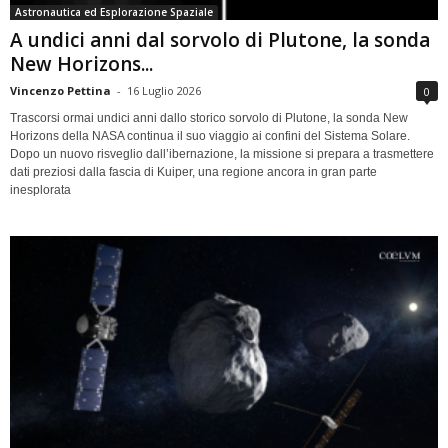
Astronautica ed Esplorazione Spaziale
A undici anni dal sorvolo di Plutone, la sonda
New Horizons...
Vincenzo Pettina
-
16 Luglio 2026
0
Trascorsi ormai undici anni dallo storico sorvolo di Plutone, la sonda New
Horizons della NASA continua il suo viaggio ai confini del Sistema Solare.
Dopo un nuovo risveglio dall’ibernazione, la missione si prepara a trasmettere
dati preziosi dalla fascia di Kuiper, una regione ancora in gran parte
inesplorata