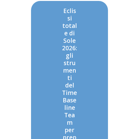
Eclis
si
total
e di
Sole
2026:
gli
stru
men
ti
del
Time
Base
line
Tea
m
per
prep