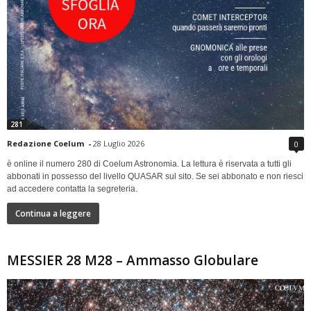
281
Redazione Coelum
-
28 Luglio 2026
0
è online il numero 280 di Coelum Astronomia. La lettura è riservata a tutti gli
abbonati in possesso del livello QUASAR sul sito. Se sei abbonato e non riesci
ad accedere contatta la segreteria.
Continua a leggere
MESSIER 28 M28 – Ammasso Globulare