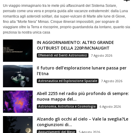
Un viaggio immaginario tra le mete più affascinanti del Sistema Solare,
pensato come una vera e propria guida alle vacanze extraterrestri: dalla Luna
romantica agli asteroidi solitari, dai super-vulcani di Marte alle lune di Giove,
fino alla “Morte Nera” Mimas. Cinque itinerari impossibili, per sognare di
viaggiare oltre la Terra e riscoprire, proprio guardandola da lontano, quanto sia
preziosa la nostra unica casa
IN AGGIORNAMENTO: ALTRO GRANDE
OUTBURST DELLA 220P/MCNAUGHT
Effemeridi ed Eventi Astronomici
7 Agosto 2026
Il futuro dell’esplorazione lunare passa per
l’Etna
Astronautica ed Esplorazione Spaziale
7 Agosto 2026
Abell 2255 nel radio più profondo di sempre:
nuova mappa del...
Astronomia, Astrofisica e Cosmologia
6 Agosto 2026
Alzando gli occhi al cielo – Vale la sveglia?Le
congiunzioni di...
Appuntamenti del Mese
5 Agosto 2026