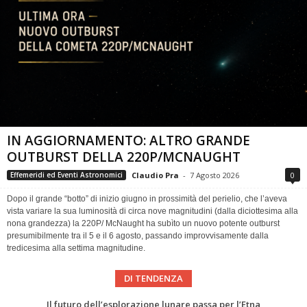
IN AGGIORNAMENTO: ALTRO GRANDE
OUTBURST DELLA 220P/MCNAUGHT
Claudio Pra
-
7 Agosto 2026
0
Effemeridi ed Eventi Astronomici
Dopo il grande “botto” di inizio giugno in prossimità del perielio, che l’aveva
vista variare la sua luminosità di circa nove magnitudini (dalla diciottesima alla
nona grandezza) la 220P/ McNaught ha subìto un nuovo potente outburst
presumibilmente tra il 5 e il 6 agosto, passando improvvisamente dalla
tredicesima alla settima magnitudine.
DI TENDENZA
Eclissi totale di Sole 2026: gli strumenti del Time Baseline Team per prepararsi all’evento