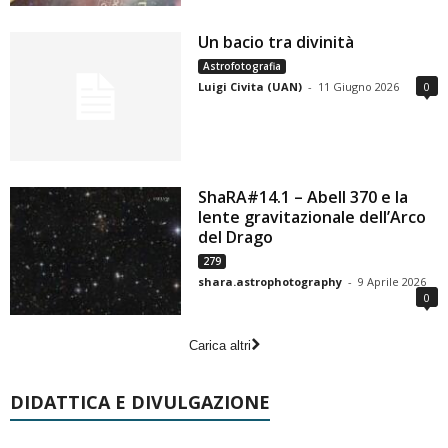
Un bacio tra divinità
Astrofotografia
Luigi Civita (UAN)
-
11 Giugno 2026
0
ShaRA#14.1 – Abell 370 e la
lente gravitazionale dell’Arco
del Drago
279
shara.astrophotography
-
9 Aprile 2026
0
Carica altri
DIDATTICA E DIVULGAZIONE