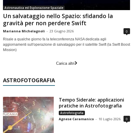
Astronautica ed Esplorazione Spaziale
Un salvataggio nello Spazio: sfidando la
gravità per non perdere Swift
Marianna Michelagnoli
-
23 Giugno 2026
0
Risale a qualche giorno fa la teleconferenza NASA dedicata agli
aggiornamenti sull'operazione di salvataggio per il satellite Swift (la Swift Boost
Mission)
Carica altri
ASTROFOTOGRAFIA
Tempo Siderale: applicazioni
pratiche in Astrofotografia
Astrofotografia
Agnese Caramanico
-
10 Luglio 2026
0