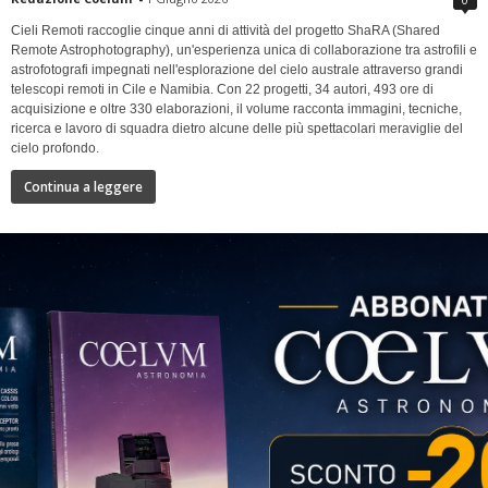
Cieli Remoti raccoglie cinque anni di attività del progetto ShaRA (Shared
Remote Astrophotography), un'esperienza unica di collaborazione tra astrofili e
astrofotografi impegnati nell'esplorazione del cielo australe attraverso grandi
telescopi remoti in Cile e Namibia. Con 22 progetti, 34 autori, 493 ore di
acquisizione e oltre 330 elaborazioni, il volume racconta immagini, tecniche,
ricerca e lavoro di squadra dietro alcune delle più spettacolari meraviglie del
cielo profondo.
Continua a leggere