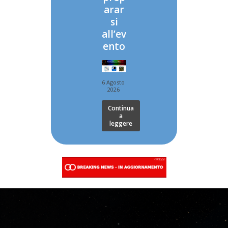
arar
si
all’ev
ento
6 Agosto
2026
Continua
a
leggere