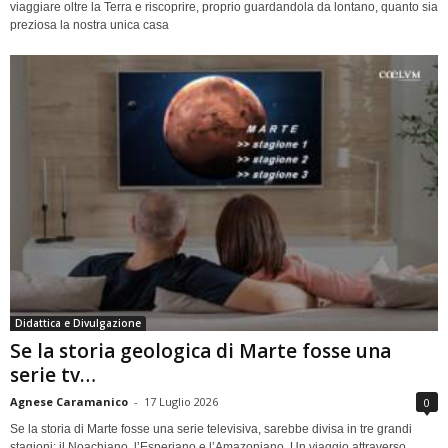
viaggiare oltre la Terra e riscoprire, proprio guardandola da lontano, quanto sia
preziosa la nostra unica casa
Didattica e Divulgazione
Se la storia geologica di Marte fosse una
serie tv…
Agnese Caramanico
-
17 Luglio 2026
0
Se la storia di Marte fosse una serie televisiva, sarebbe divisa in tre grandi
stagioni: il Noachiano, l’Esperiano e l’Amazoniano. Un viaggio attraverso