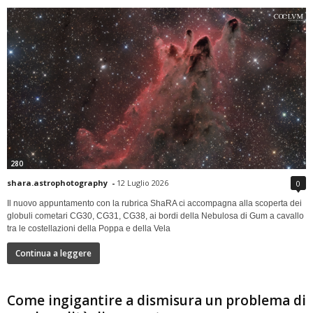
280
shara.astrophotography
-
12 Luglio 2026
0
Il nuovo appuntamento con la rubrica ShaRA ci accompagna alla scoperta dei
globuli cometari CG30, CG31, CG38, ai bordi della Nebulosa di Gum a cavallo
tra le costellazioni della Poppa e della Vela
Continua a leggere
Come ingigantire a dismisura un problema di