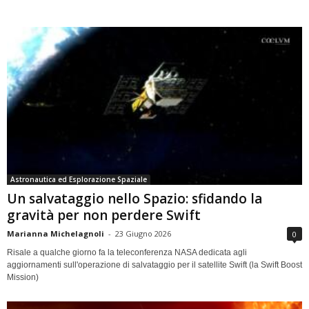
Astronautica ed Esplorazione Spaziale
Un salvataggio nello Spazio: sfidando la
gravità per non perdere Swift
Marianna Michelagnoli
-
23 Giugno 2026
0
Risale a qualche giorno fa la teleconferenza NASA dedicata agli
aggiornamenti sull'operazione di salvataggio per il satellite Swift (la Swift Boost
Mission)