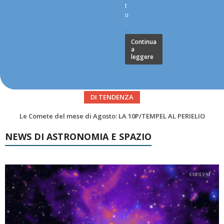
t
o
.
Continua
a
leggere
DI TENDENZA
Asteroidi del mese Agosto 2026
NEWS DI ASTRONOMIA E SPAZIO