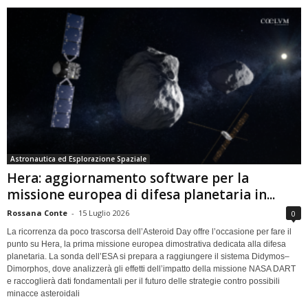
Astronautica ed Esplorazione Spaziale
Hera: aggiornamento software per la
missione europea di difesa planetaria in...
Rossana Conte
-
15 Luglio 2026
0
La ricorrenza da poco trascorsa dell’Asteroid Day offre l’occasione per fare il
punto su Hera, la prima missione europea dimostrativa dedicata alla difesa
planetaria. La sonda dell’ESA si prepara a raggiungere il sistema Didymos–
Dimorphos, dove analizzerà gli effetti dell’impatto della missione NASA DART
e raccoglierà dati fondamentali per il futuro delle strategie contro possibili
minacce asteroidali