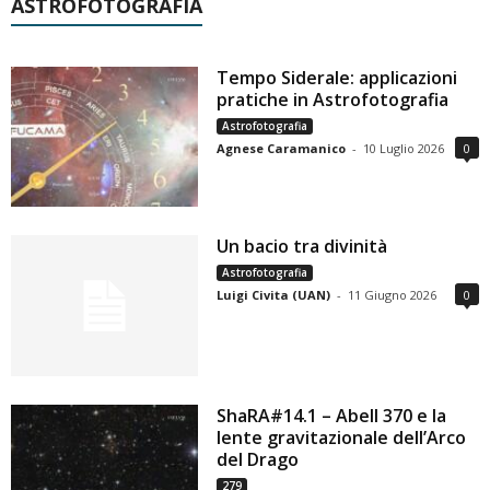
ASTROFOTOGRAFIA
Tempo Siderale: applicazioni
pratiche in Astrofotografia
Astrofotografia
Agnese Caramanico
-
10 Luglio 2026
0
Un bacio tra divinità
Astrofotografia
Luigi Civita (UAN)
-
11 Giugno 2026
0
ShaRA#14.1 – Abell 370 e la
lente gravitazionale dell’Arco
del Drago
279