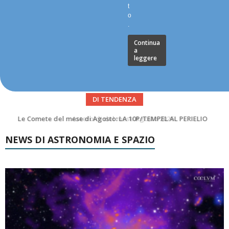
t
o
.
Continua
a
leggere
DI TENDENZA
Asteroidi del mese Agosto 2026
NEWS DI ASTRONOMIA E SPAZIO