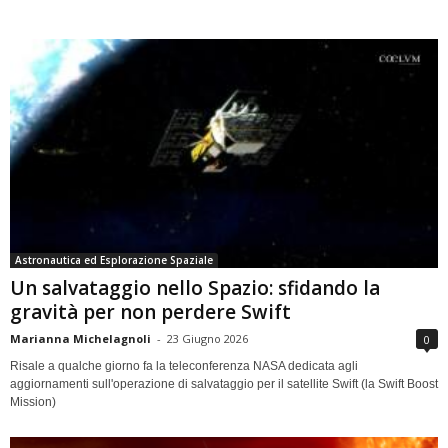
Astronautica ed Esplorazione Spaziale
Un salvataggio nello Spazio: sfidando la
gravità per non perdere Swift
Marianna Michelagnoli
-
23 Giugno 2026
0
Risale a qualche giorno fa la teleconferenza NASA dedicata agli
aggiornamenti sull'operazione di salvataggio per il satellite Swift (la Swift Boost
Mission)