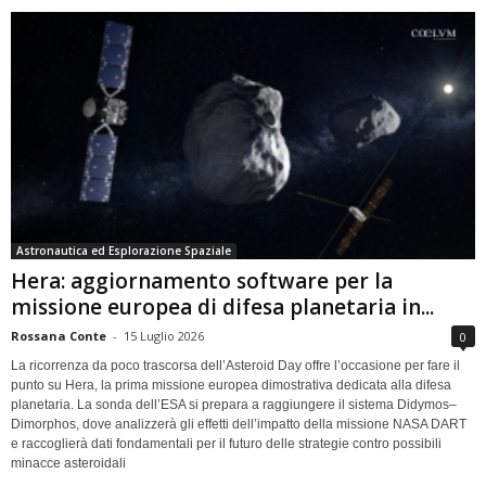
Astronautica ed Esplorazione Spaziale
Hera: aggiornamento software per la
missione europea di difesa planetaria in...
Rossana Conte
-
15 Luglio 2026
0
La ricorrenza da poco trascorsa dell’Asteroid Day offre l’occasione per fare il
punto su Hera, la prima missione europea dimostrativa dedicata alla difesa
planetaria. La sonda dell’ESA si prepara a raggiungere il sistema Didymos–
Dimorphos, dove analizzerà gli effetti dell’impatto della missione NASA DART
e raccoglierà dati fondamentali per il futuro delle strategie contro possibili
minacce asteroidali