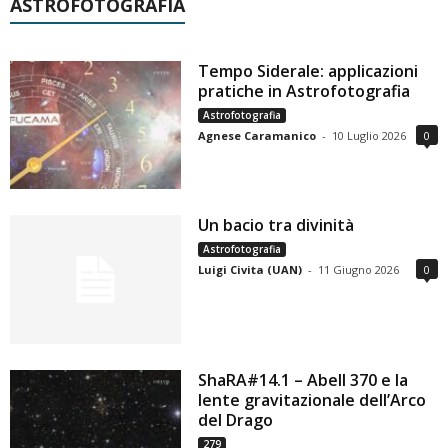
ASTROFOTOGRAFIA
Tempo Siderale: applicazioni
pratiche in Astrofotografia
Astrofotografia
Agnese Caramanico
-
10 Luglio 2026
0
Un bacio tra divinità
Astrofotografia
Luigi Civita (UAN)
-
11 Giugno 2026
0
ShaRA#14.1 – Abell 370 e la
lente gravitazionale dell’Arco
del Drago
279