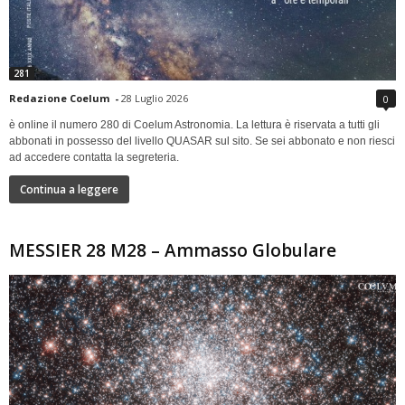
281
Redazione Coelum
-
28 Luglio 2026
0
è online il numero 280 di Coelum Astronomia. La lettura è riservata a tutti gli
abbonati in possesso del livello QUASAR sul sito. Se sei abbonato e non riesci
ad accedere contatta la segreteria.
Continua a leggere
MESSIER 28 M28 – Ammasso Globulare