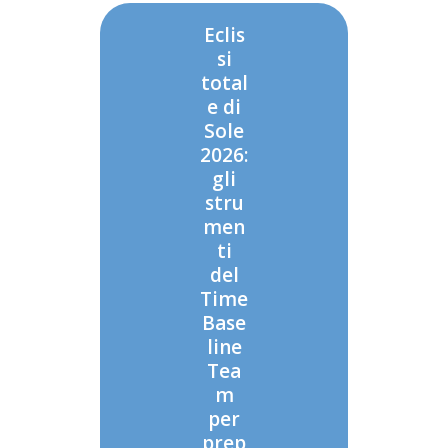
Eclis
si
total
e di
Sole
2026:
gli
stru
men
ti
del
Time
Base
line
Tea
m
per
prep