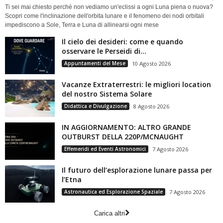
Ti sei mai chiesto perché non vediamo un'eclissi a ogni Luna piena o nuova?
Scopri come l'inclinazione dell'orbita lunare e il fenomeno dei nodi orbitali
impediscono a Sole, Terra e Luna di allinearsi ogni mese
Il cielo dei desideri: come e quando
osservare le Perseidi di...
Appuntamenti del Mese
10 Agosto 2026
Vacanze Extraterrestri: le migliori location
del nostro Sistema Solare
Didattica e Divulgazione
8 Agosto 2026
IN AGGIORNAMENTO: ALTRO GRANDE
OUTBURST DELLA 220P/MCNAUGHT
Effemeridi ed Eventi Astronomici
7 Agosto 2026
Il futuro dell’esplorazione lunare passa per
l’Etna
Astronautica ed Esplorazione Spaziale
7 Agosto 2026
Carica altri