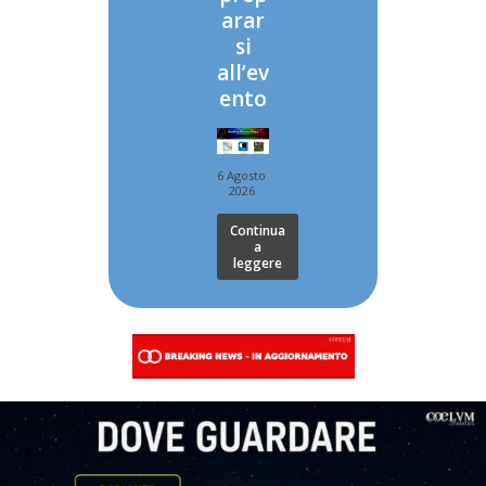
arar
si
all’ev
ento
6 Agosto
2026
Continua
a
leggere