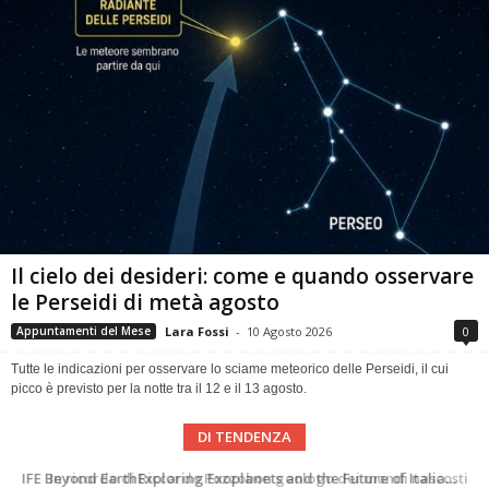
Il cielo dei desideri: come e quando osservare
le Perseidi di metà agosto
Lara Fossi
-
10 Agosto 2026
0
Appuntamenti del Mese
Tutte le indicazioni per osservare lo sciame meteorico delle Perseidi, il cui
picco è previsto per la notte tra il 12 e il 13 agosto.
DI TENDENZA
In ricordo di Riccardo Pozzobon geologo dei mondi nascosti
Una volta qualcuno li usava