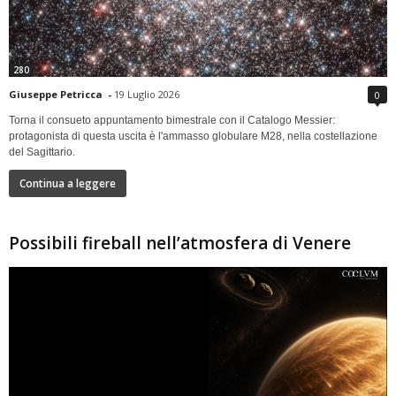
280
Giuseppe Petricca
-
19 Luglio 2026
0
Torna il consueto appuntamento bimestrale con il Catalogo Messier:
protagonista di questa uscita è l'ammasso globulare M28, nella costellazione
del Sagittario.
Continua a leggere
Possibili fireball nell’atmosfera di Venere