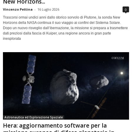
New Horizons...
Vincenzo Pettina
-
16 Luglio 2026
0
Trascorsi ormai undici anni dallo storico sorvolo di Plutone, la sonda New
Horizons della NASA continua il suo viaggio ai confini del Sistema Solare.
Dopo un nuovo risveglio dall’ibernazione, la missione si prepara a trasmettere
dati preziosi dalla fascia di Kuiper, una regione ancora in gran parte
inesplorata
Astronautica ed Esplorazione Spaziale
Hera: aggiornamento software per la