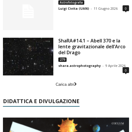
Astrofotografia
Luigi Civita (UAN)
-
11 Giugno 2026
0
ShaRA#14.1 – Abell 370 e la
lente gravitazionale dell’Arco
del Drago
279
shara.astrophotography
-
9 Aprile 2026
0
Carica altri
DIDATTICA E DIVULGAZIONE