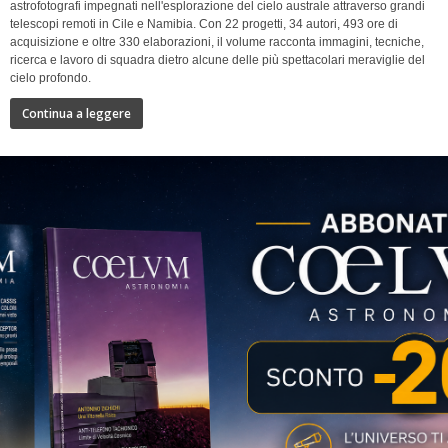
astrofotografi impegnati nell'esplorazione del cielo australe attraverso grandi
telescopi remoti in Cile e Namibia. Con 22 progetti, 34 autori, 493 ore di
acquisizione e oltre 330 elaborazioni, il volume racconta immagini, tecniche,
ricerca e lavoro di squadra dietro alcune delle più spettacolari meraviglie del
cielo profondo.
Continua a leggere