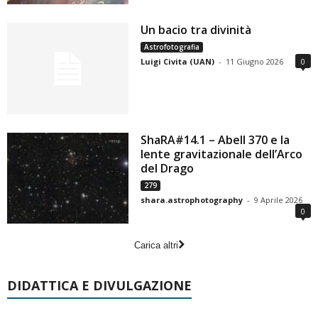
Un bacio tra divinità
Astrofotografia
Luigi Civita (UAN)
-
11 Giugno 2026
0
ShaRA#14.1 – Abell 370 e la
lente gravitazionale dell’Arco
del Drago
279
shara.astrophotography
-
9 Aprile 2026
0
Carica altri
DIDATTICA E DIVULGAZIONE