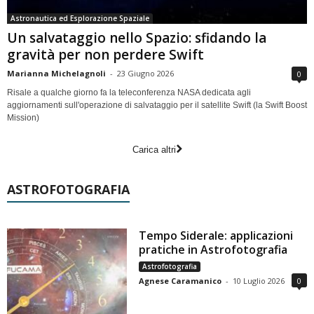
Astronautica ed Esplorazione Spaziale
Un salvataggio nello Spazio: sfidando la
gravità per non perdere Swift
Marianna Michelagnoli
-
23 Giugno 2026
0
Risale a qualche giorno fa la teleconferenza NASA dedicata agli
aggiornamenti sull'operazione di salvataggio per il satellite Swift (la Swift Boost
Mission)
Carica altri
ASTROFOTOGRAFIA
Tempo Siderale: applicazioni
pratiche in Astrofotografia
Astrofotografia
Agnese Caramanico
-
10 Luglio 2026
0