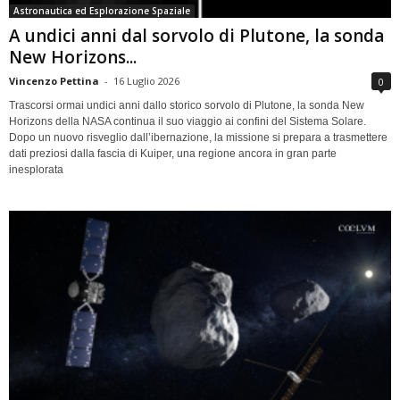
Astronautica ed Esplorazione Spaziale
A undici anni dal sorvolo di Plutone, la sonda
New Horizons...
Vincenzo Pettina
-
16 Luglio 2026
0
Trascorsi ormai undici anni dallo storico sorvolo di Plutone, la sonda New
Horizons della NASA continua il suo viaggio ai confini del Sistema Solare.
Dopo un nuovo risveglio dall’ibernazione, la missione si prepara a trasmettere
dati preziosi dalla fascia di Kuiper, una regione ancora in gran parte
inesplorata