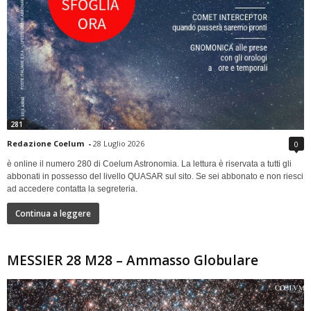
281
Redazione Coelum
-
28 Luglio 2026
0
è online il numero 280 di Coelum Astronomia. La lettura è riservata a tutti gli
abbonati in possesso del livello QUASAR sul sito. Se sei abbonato e non riesci
ad accedere contatta la segreteria.
Continua a leggere
MESSIER 28 M28 – Ammasso Globulare