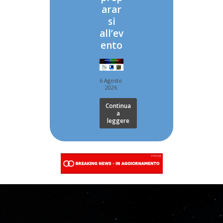
arar
si
all’ev
ento
6 Agosto
2026
Continua
a
leggere