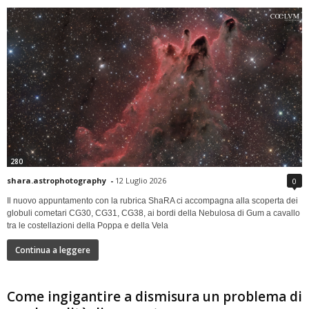
280
shara.astrophotography
-
12 Luglio 2026
0
Il nuovo appuntamento con la rubrica ShaRA ci accompagna alla scoperta dei
globuli cometari CG30, CG31, CG38, ai bordi della Nebulosa di Gum a cavallo
tra le costellazioni della Poppa e della Vela
Continua a leggere
Come ingigantire a dismisura un problema di