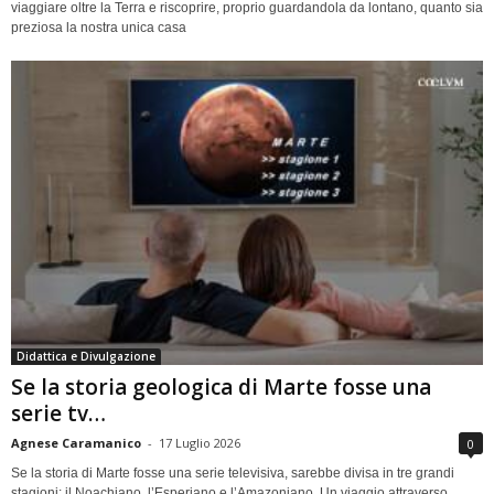
viaggiare oltre la Terra e riscoprire, proprio guardandola da lontano, quanto sia
preziosa la nostra unica casa
Didattica e Divulgazione
Se la storia geologica di Marte fosse una
serie tv…
Agnese Caramanico
-
17 Luglio 2026
0
Se la storia di Marte fosse una serie televisiva, sarebbe divisa in tre grandi
stagioni: il Noachiano, l’Esperiano e l’Amazoniano. Un viaggio attraverso