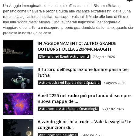
Un viaggio immaginario tra le mete più affascinanti del Sistema Solare,
pensato come una vera e propria guida alle vacanze extraterrestri: dalla Luna
romantica agli asteroidi solitari, dai super-vulcani di Marte alle lune di Giove,
fino alla “Morte Nera” Mimas. Cinque itinerari impossibili, per sognare di
viaggiare oltre la Terra e riscoprire, proprio guardandola da lontano, quanto sia
preziosa la nostra unica casa
IN AGGIORNAMENTO: ALTRO GRANDE
OUTBURST DELLA 220P/MCNAUGHT
Effemeridi ed Eventi Astronomici
7 Agosto 2026
Il futuro dell’esplorazione lunare passa per
l’Etna
Astronautica ed Esplorazione Spaziale
7 Agosto 2026
Abell 2255 nel radio più profondo di sempre:
nuova mappa del...
Astronomia, Astrofisica e Cosmologia
6 Agosto 2026
Alzando gli occhi al cielo – Vale la sveglia?Le
congiunzioni di...
Appuntamenti del Mese
5 Agosto 2026