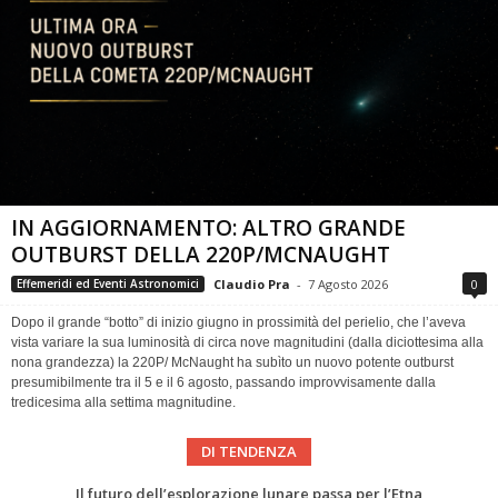
IN AGGIORNAMENTO: ALTRO GRANDE
OUTBURST DELLA 220P/MCNAUGHT
Claudio Pra
-
7 Agosto 2026
0
Effemeridi ed Eventi Astronomici
Dopo il grande “botto” di inizio giugno in prossimità del perielio, che l’aveva
vista variare la sua luminosità di circa nove magnitudini (dalla diciottesima alla
nona grandezza) la 220P/ McNaught ha subìto un nuovo potente outburst
presumibilmente tra il 5 e il 6 agosto, passando improvvisamente dalla
tredicesima alla settima magnitudine.
DI TENDENZA
Eclissi totale di Sole 2026: gli strumenti del Time Baseline Team per prepararsi all’evento