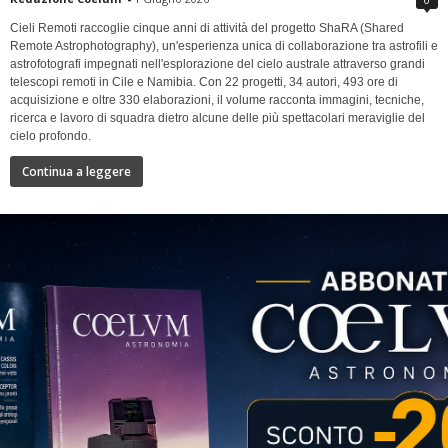
Cieli Remoti raccoglie cinque anni di attività del progetto ShaRA (Shared
Remote Astrophotography), un'esperienza unica di collaborazione tra astrofili e
astrofotografi impegnati nell'esplorazione del cielo australe attraverso grandi
telescopi remoti in Cile e Namibia. Con 22 progetti, 34 autori, 493 ore di
acquisizione e oltre 330 elaborazioni, il volume racconta immagini, tecniche,
ricerca e lavoro di squadra dietro alcune delle più spettacolari meraviglie del
cielo profondo.
Continua a leggere