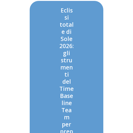
Eclis
si
total
e di
Sole
2026:
gli
stru
men
ti
del
Time
Base
line
Tea
m
per
prep