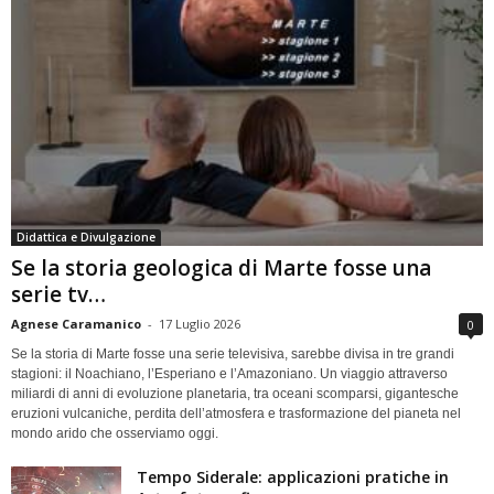
Didattica e Divulgazione
Se la storia geologica di Marte fosse una
serie tv…
Agnese Caramanico
-
17 Luglio 2026
0
Se la storia di Marte fosse una serie televisiva, sarebbe divisa in tre grandi
stagioni: il Noachiano, l’Esperiano e l’Amazoniano. Un viaggio attraverso
miliardi di anni di evoluzione planetaria, tra oceani scomparsi, gigantesche
eruzioni vulcaniche, perdita dell’atmosfera e trasformazione del pianeta nel
mondo arido che osserviamo oggi.
Tempo Siderale: applicazioni pratiche in