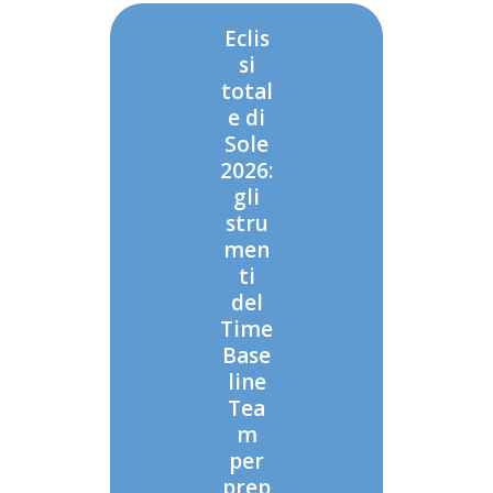
Eclis
si
total
e di
Sole
2026:
gli
stru
men
ti
del
Time
Base
line
Tea
m
per
prep