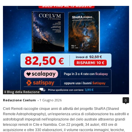
Il Blog della Redazione
Redazione Coelum
-
1 Giugno 2026
0
Cieli Remoti raccoglie cinque anni di attività del progetto ShaRA (Shared
Remote Astrophotography), un'esperienza unica di collaborazione tra astrofili e
astrofotografi impegnati nell'esplorazione del cielo australe attraverso grandi
telescopi remoti in Cile e Namibia. Con 22 progetti, 34 autori, 493 ore di
acquisizione e oltre 330 elaborazioni, il volume racconta immagini, tecniche,