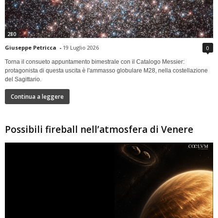
280
Giuseppe Petricca
-
19 Luglio 2026
0
Torna il consueto appuntamento bimestrale con il Catalogo Messier:
protagonista di questa uscita è l'ammasso globulare M28, nella costellazione
del Sagittario.
Continua a leggere
Possibili fireball nell’atmosfera di Venere