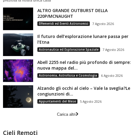
preziosa la nostra unica casa
ALTRO GRANDE OUTBURST DELLA
220P/MCNAUGHT
Effemeridi ed Eventi Astronomici
7 Agosto 2026
Il futuro dell’esplorazione lunare passa per
l’Etna
Astronautica ed Esplorazione Spaziale
7 Agosto 2026
Abell 2255 nel radio più profondo di sempre:
nuova mappa del...
Astronomia, Astrofisica e Cosmologia
6 Agosto 2026
Alzando gli occhi al cielo – Vale la sveglia?Le
congiunzioni di...
Appuntamenti del Mese
5 Agosto 2026
Carica altri
Cieli Remoti