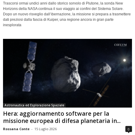
Trascorsi ormai undici anni dallo storico sorvolo di Plutone, la sonda New
Horizons della NASA continua il suo viaggio ai confini del Sistema Solare.
Dopo un nuovo risveglio dall’ibernazione, la missione si prepara a trasmettere
dati preziosi dalla fascia di Kuiper, una regione ancora in gran parte
inesplorata
Astronautica ed Esplorazione Spaziale
Hera: aggiornamento software per la
missione europea di difesa planetaria in...
Rossana Conte
-
15 Luglio 2026
0