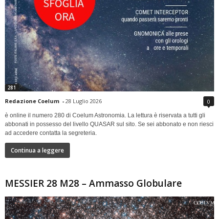
281
Redazione Coelum
-
28 Luglio 2026
0
è online il numero 280 di Coelum Astronomia. La lettura è riservata a tutti gli
abbonati in possesso del livello QUASAR sul sito. Se sei abbonato e non riesci
ad accedere contatta la segreteria.
Continua a leggere
MESSIER 28 M28 – Ammasso Globulare