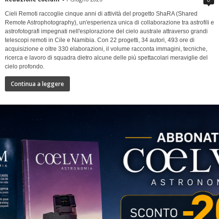
Cieli Remoti raccoglie cinque anni di attività del progetto ShaRA (Shared
Remote Astrophotography), un'esperienza unica di collaborazione tra astrofili e
astrofotografi impegnati nell'esplorazione del cielo australe attraverso grandi
telescopi remoti in Cile e Namibia. Con 22 progetti, 34 autori, 493 ore di
acquisizione e oltre 330 elaborazioni, il volume racconta immagini, tecniche,
ricerca e lavoro di squadra dietro alcune delle più spettacolari meraviglie del
cielo profondo.
Continua a leggere