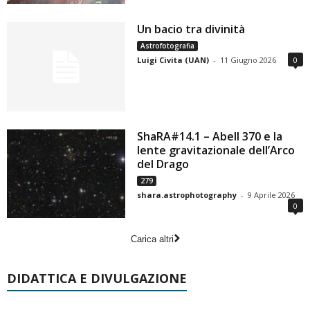
Un bacio tra divinità
Astrofotografia
Luigi Civita (UAN)
-
11 Giugno 2026
0
ShaRA#14.1 – Abell 370 e la
lente gravitazionale dell’Arco
del Drago
279
shara.astrophotography
-
9 Aprile 2026
0
Carica altri
DIDATTICA E DIVULGAZIONE