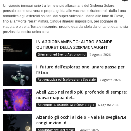
Un viaggio immaginario tra le mete più affascinanti del Sistema Solare,
pensato come una vera e propria guida alle vacanze extraterrestri: dalla Luna
romantica agli asteroidi solitari, dai super-vulcani di Marte alle lune di Giove,
fino alla “Morte Nera” Mimas. Cinque itinerari impossibili, per sognare di
viaggiare oltre la Terra e riscoprire, proprio guardandola da lontano, quanto sia
preziosa la nostra unica casa
IN AGGIORNAMENTO: ALTRO GRANDE
OUTBURST DELLA 220P/MCNAUGHT
Effemeridi ed Eventi Astronomici
7 Agosto 2026
Il futuro dell’esplorazione lunare passa per
l’Etna
Astronautica ed Esplorazione Spaziale
7 Agosto 2026
Abell 2255 nel radio più profondo di sempre:
nuova mappa del...
Astronomia, Astrofisica e Cosmologia
6 Agosto 2026
Alzando gli occhi al cielo – Vale la sveglia?Le
congiunzioni di...
Appuntamenti del Mese
5 Agosto 2026