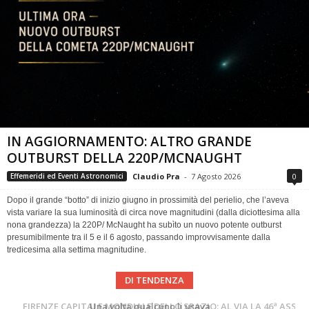
IN AGGIORNAMENTO: ALTRO GRANDE
OUTBURST DELLA 220P/MCNAUGHT
Claudio Pra
-
7 Agosto 2026
0
Effemeridi ed Eventi Astronomici
Dopo il grande “botto” di inizio giugno in prossimità del perielio, che l’aveva
vista variare la sua luminosità di circa nove magnitudini (dalla diciottesima alla
nona grandezza) la 220P/ McNaught ha subìto un nuovo potente outburst
presumibilmente tra il 5 e il 6 agosto, passando improvvisamente dalla
tredicesima alla settima magnitudine.
DI TENDENZA
Cielo del Mese di Agosto 2026
FIRENZE CAPITALE MONDIALE DELLO SPAZIO: AL VIA LA 46ª ASSEMBLEA SCIENTIFICA DEL COSPAR