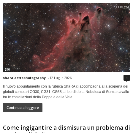
280
shara.astrophotography
-
12 Luglio 2026
0
Il nuovo appuntamento con la rubrica ShaRA ci accompagna alla scoperta dei
globuli cometari CG30, CG31, CG38, ai bordi della Nebulosa di Gum a cavallo
tra le costellazioni della Poppa e della Vela
Continua a leggere
Come ingigantire a dismisura un problema di