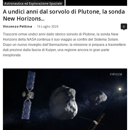
Astronautica ed Esplorazione Spaziale
A undici anni dal sorvolo di Plutone, la sonda
New Horizons...
Vincenzo Pettina
-
16 Luglio 2026
0
Trascorsi ormai undici anni dallo storico sorvolo di Plutone, la sonda New
Horizons della NASA continua il suo viaggio ai confini del Sistema Solare.
Dopo un nuovo risveglio dall’ibernazione, la missione si prepara a trasmettere
dati preziosi dalla fascia di Kuiper, una regione ancora in gran parte
inesplorata