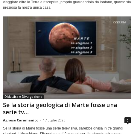
viaggiare oltre la Terra e riscoprire, proprio guardandola da lontano, quanto sia
preziosa la nostra unica casa
Didattica e Divulgazione
Se la storia geologica di Marte fosse una
serie tv…
Agnese Caramanico
-
17 Luglio 2026
0
Se la storia di Marte fosse una serie televisiva, sarebbe divisa in tre grandi
stagioni: il Noachiano, l’Esperiano e l’Amazoniano. Un viaggio attraverso