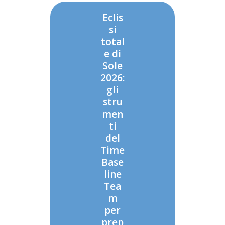
Eclis
si
total
e di
Sole
2026:
gli
stru
men
ti
del
Time
Base
line
Tea
m
per
prep