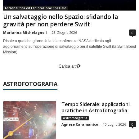
Astronautica ed Esplorazione Spaziale
Un salvataggio nello Spazio: sfidando la
gravità per non perdere Swift
Marianna Michelagnoli
-
23 Giugno 2026
0
Risale a qualche giorno fa la teleconferenza NASA dedicata agli
aggiornamenti sull'operazione di salvataggio per il satellite Swift (la Swift Boost
Mission)
Carica altri
ASTROFOTOGRAFIA
Tempo Siderale: applicazioni
pratiche in Astrofotografia
Astrofotografia
Agnese Caramanico
-
10 Luglio 2026
0