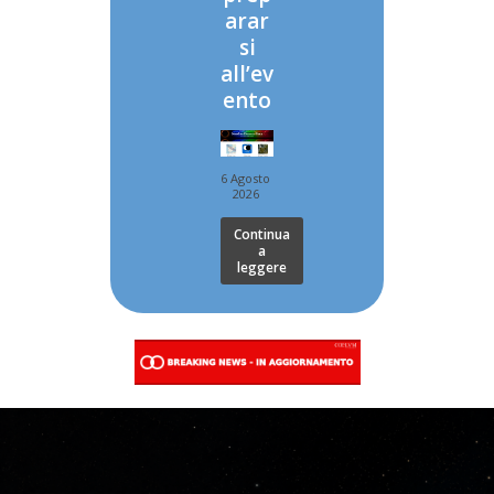
arar
si
all’ev
ento
6 Agosto
2026
Continua
a
leggere