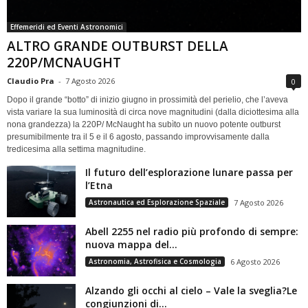
Effemeridi ed Eventi Astronomici
ALTRO GRANDE OUTBURST DELLA
220P/MCNAUGHT
Claudio Pra
-
7 Agosto 2026
0
Dopo il grande “botto” di inizio giugno in prossimità del perielio, che l’aveva
vista variare la sua luminosità di circa nove magnitudini (dalla diciottesima alla
nona grandezza) la 220P/ McNaught ha subìto un nuovo potente outburst
presumibilmente tra il 5 e il 6 agosto, passando improvvisamente dalla
tredicesima alla settima magnitudine.
Il futuro dell’esplorazione lunare passa per
l’Etna
Astronautica ed Esplorazione Spaziale
7 Agosto 2026
Abell 2255 nel radio più profondo di sempre:
nuova mappa del...
Astronomia, Astrofisica e Cosmologia
6 Agosto 2026
Alzando gli occhi al cielo – Vale la sveglia?Le
congiunzioni di...