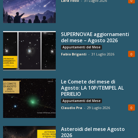
Lara Fossi
-
31 Luglio 2026
0
SUPERNOVAE aggiornamenti
del mese – Agosto 2026
Appuntamenti del Mese
Fabio Briganti
-
31 Luglio 2026
0
Le Comete del mese di
Agosto: LA 10P/TEMPEL AL
PERIELIO
Appuntamenti del Mese
Claudio Pra
-
29 Luglio 2026
0
Asteroidi del mese Agosto
2026