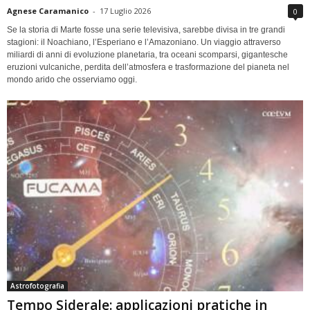
Agnese Caramanico
-
17 Luglio 2026
0
Se la storia di Marte fosse una serie televisiva, sarebbe divisa in tre grandi
stagioni: il Noachiano, l’Esperiano e l’Amazoniano. Un viaggio attraverso
miliardi di anni di evoluzione planetaria, tra oceani scomparsi, gigantesche
eruzioni vulcaniche, perdita dell’atmosfera e trasformazione del pianeta nel
mondo arido che osserviamo oggi.
Astrofotografia
Tempo Siderale: applicazioni pratiche in