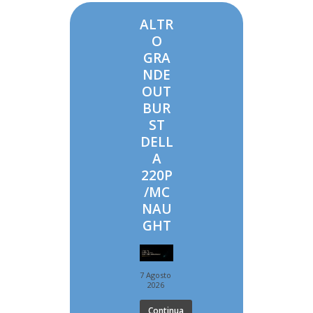
ALTR
O
GRA
NDE
OUT
BUR
ST
DELL
A
220P
/MC
NAU
GHT
7 Agosto
2026
Continua