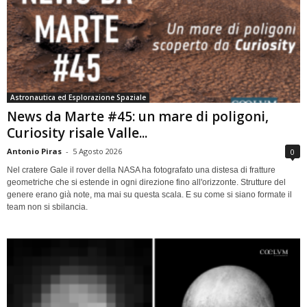
Astronautica ed Esplorazione Spaziale
News da Marte #45: un mare di poligoni,
Curiosity risale Valle...
Antonio Piras
-
5 Agosto 2026
0
Nel cratere Gale il rover della NASA ha fotografato una distesa di fratture
geometriche che si estende in ogni direzione fino all'orizzonte. Strutture del
genere erano già note, ma mai su questa scala. E su come si siano formate il
team non si sbilancia.