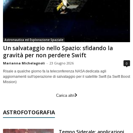
Astronautica ed Esplorazione Spaziale
Un salvataggio nello Spazio: sfidando la
gravità per non perdere Swift
Marianna Michelagnoli
-
23 Giugno 2026
0
Risale a qualche giorno fa la teleconferenza NASA dedicata agli
aggiornamenti sull'operazione di salvataggio per il satellite Swift (la Swift Boost
Mission)
Carica altri
ASTROFOTOGRAFIA
Tempo Siderale: applicazioni