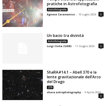
pratiche in Astrofotografia
Astrofotografia
Agnese Caramanico
-
10 Luglio 2026
0
Un bacio tra divinità
Astrofotografia
Luigi Civita (UAN)
-
11 Giugno 2026
0
ShaRA#14.1 – Abell 370 e la
lente gravitazionale dell’Arco
del Drago
279
shara.astrophotography
-
9 Aprile 2026
0