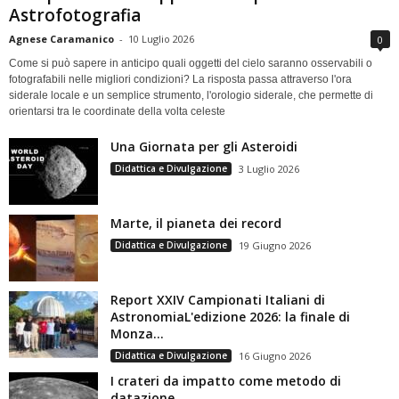
Astrofotografia
Agnese Caramanico
-
10 Luglio 2026
0
Come si può sapere in anticipo quali oggetti del cielo saranno osservabili o
fotografabili nelle migliori condizioni? La risposta passa attraverso l'ora
siderale locale e un semplice strumento, l'orologio siderale, che permette di
orientarsi tra le coordinate della volta celeste
Una Giornata per gli Asteroidi
Didattica e Divulgazione
3 Luglio 2026
Marte, il pianeta dei record
Didattica e Divulgazione
19 Giugno 2026
Report XXIV Campionati Italiani di
AstronomiaL'edizione 2026: la finale di
Monza...
Didattica e Divulgazione
16 Giugno 2026
I crateri da impatto come metodo di
datazione