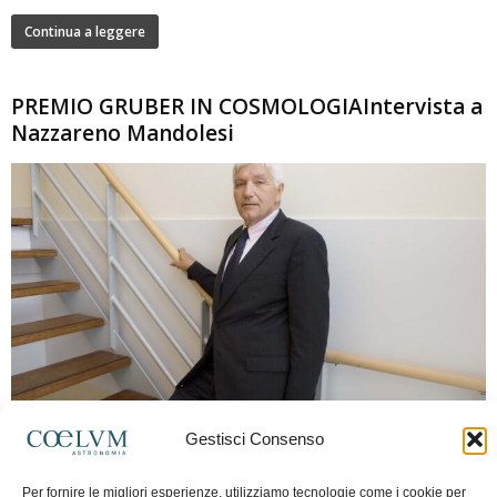
Continua a leggere
PREMIO GRUBER IN COSMOLOGIAIntervista a
Nazzareno Mandolesi
280
Gestisci Consenso
Frida Paolella
-
16 Giugno 2026
0
Intervista al professor Nazzareno Mandolesi, tra i protagonisti della cosmologia
Per fornire le migliori esperienze, utilizziamo tecnologie come i cookie per
spaziale europea e della missione Planck. Il dialogo ripercorre i principali