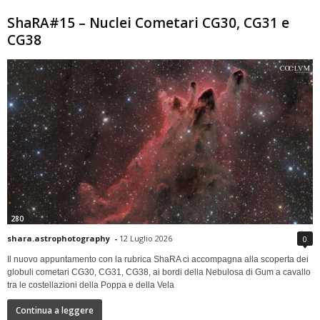
ShaRA#15 – Nuclei Cometari CG30, CG31 e
CG38
280
shara.astrophotography
-
12 Luglio 2026
0
Il nuovo appuntamento con la rubrica ShaRA ci accompagna alla scoperta dei
globuli cometari CG30, CG31, CG38, ai bordi della Nebulosa di Gum a cavallo
tra le costellazioni della Poppa e della Vela
Continua a leggere