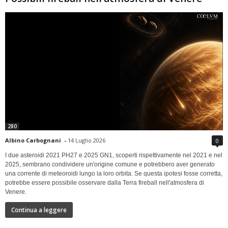
280
Albino Carbognani
-
14 Luglio 2026
0
I due asteroidi 2021 PH27 e 2025 GN1, scoperti rispettivamente nel 2021 e nel
2025, sembrano condividere un'origine comune e potrebbero aver generato
una corrente di meteoroidi lungo la loro orbita. Se questa ipotesi fosse corretta,
potrebbe essere possibile osservare dalla Terra fireball nell'atmosfera di
Venere.
Continua a leggere