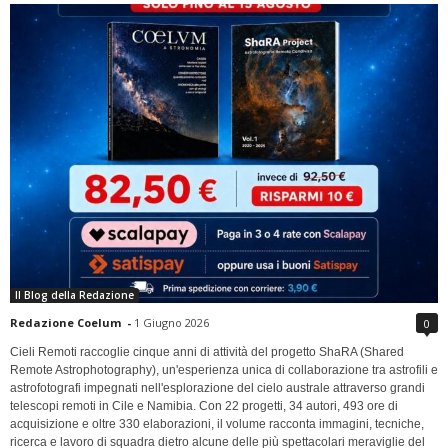
Il Blog della Redazione
Redazione Coelum
-
1 Giugno 2026
0
Cieli Remoti raccoglie cinque anni di attività del progetto ShaRA (Shared
Remote Astrophotography), un'esperienza unica di collaborazione tra astrofili e
astrofotografi impegnati nell'esplorazione del cielo australe attraverso grandi
telescopi remoti in Cile e Namibia. Con 22 progetti, 34 autori, 493 ore di
acquisizione e oltre 330 elaborazioni, il volume racconta immagini, tecniche,
ricerca e lavoro di squadra dietro alcune delle più spettacolari meraviglie del