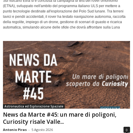
Sul vulcano Etna si è conclusa la campagna di test del rover omoniomo
(ETNA), sviluppato nell'ambito del programma italiano ULS per mettere a
punto tecnologie destinate all'esplorazione del Polo Sud lunare. Tra terreni
lavici e pendii accidentati, il rover ha testato navigazione autonoma, raccolta
della regolite, impiego di un drone, gestione di scenari di guasto e ricarica
automatica, simulando alcune delle sfide che dovrà affrontare sulla Luna
Astronautica ed Esplorazione Spaziale
News da Marte #45: un mare di poligoni,
Curiosity risale Valle...
Antonio Piras
-
5 Agosto 2026
0