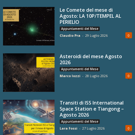
Le Comete del mese di
Agosto: LA 10P/TEMPEL AL
PERIELIO
Appuntamenti del Mese
Claudio Pra
-
29 Luglio 2026
0
Asteroidi del mese Agosto
2026
Appuntamenti del Mese
Marco Iozzi
-
28 Luglio 2026
0
Transiti di ISS International
Space Station e Tiangong –
Agosto 2026
Appuntamenti del Mese
Lara Fossi
-
27 Luglio 2026
0