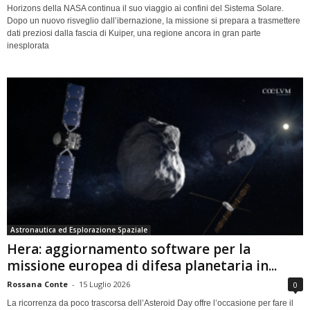
Horizons della NASA continua il suo viaggio ai confini del Sistema Solare.
Dopo un nuovo risveglio dall’ibernazione, la missione si prepara a trasmettere
dati preziosi dalla fascia di Kuiper, una regione ancora in gran parte
inesplorata
Astronautica ed Esplorazione Spaziale
Hera: aggiornamento software per la
missione europea di difesa planetaria in...
Rossana Conte
-
15 Luglio 2026
0
La ricorrenza da poco trascorsa dell’Asteroid Day offre l’occasione per fare il