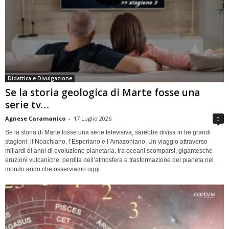
Didattica e Divulgazione
Se la storia geologica di Marte fosse una
serie tv…
Agnese Caramanico
-
17 Luglio 2026
0
Se la storia di Marte fosse una serie televisiva, sarebbe divisa in tre grandi
stagioni: il Noachiano, l’Esperiano e l’Amazoniano. Un viaggio attraverso
miliardi di anni di evoluzione planetaria, tra oceani scomparsi, gigantesche
eruzioni vulcaniche, perdita dell’atmosfera e trasformazione del pianeta nel
mondo arido che osserviamo oggi.