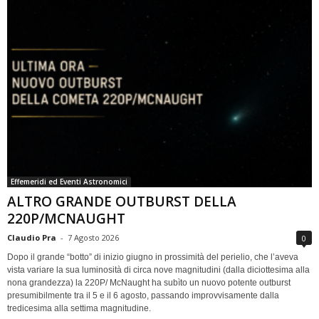
Effemeridi ed Eventi Astronomici
ALTRO GRANDE OUTBURST DELLA
220P/MCNAUGHT
Claudio Pra
-
7 Agosto 2026
0
Dopo il grande “botto” di inizio giugno in prossimità del perielio, che l’aveva
vista variare la sua luminosità di circa nove magnitudini (dalla diciottesima alla
nona grandezza) la 220P/ McNaught ha subìto un nuovo potente outburst
presumibilmente tra il 5 e il 6 agosto, passando improvvisamente dalla
tredicesima alla settima magnitudine.