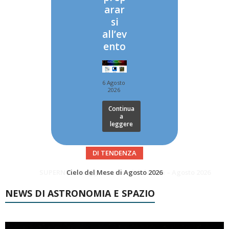
arar
si
all’ev
ento
6 Agosto
2026
Continua
a
leggere
DI TENDENZA
SUPERNOVAE aggiornamenti del mese – Agosto 2026
Le Comete del mese di Agosto: LA 10P/TEMPEL AL PERIELIO
NEWS DI ASTRONOMIA E SPAZIO