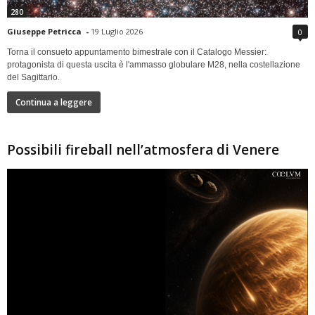
280
Giuseppe Petricca
-
19 Luglio 2026
0
Torna il consueto appuntamento bimestrale con il Catalogo Messier:
protagonista di questa uscita è l'ammasso globulare M28, nella costellazione
del Sagittario.
Continua a leggere
Possibili fireball nell’atmosfera di Venere