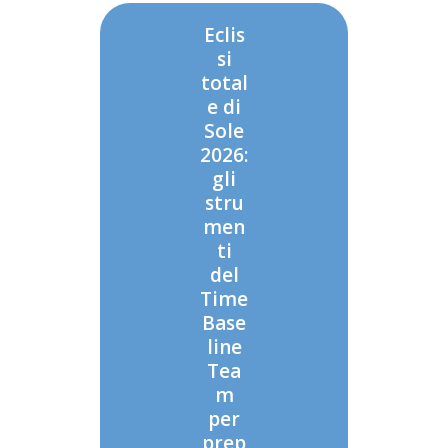
Eclis
si
total
e di
Sole
2026:
gli
stru
men
ti
del
Time
Base
line
Tea
m
per
prep