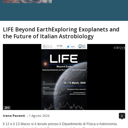
Carica altri
LIFE Beyond EarthExploring Exoplanets and
the Future of Italian Astrobiology
280
Irene Parenti
-
1 Agosto 2026
0
Il 12 e il 13 Marzo si è tenuto presso il Dipartimento di Fisica e Astronomia