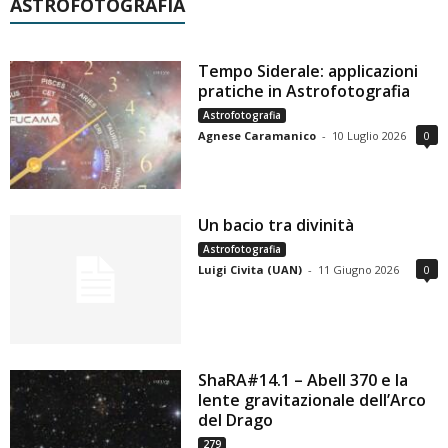
ASTROFOTOGRAFIA
Tempo Siderale: applicazioni
pratiche in Astrofotografia
Astrofotografia
Agnese Caramanico
-
10 Luglio 2026
0
Un bacio tra divinità
Astrofotografia
Luigi Civita (UAN)
-
11 Giugno 2026
0
ShaRA#14.1 – Abell 370 e la
lente gravitazionale dell’Arco
del Drago
279