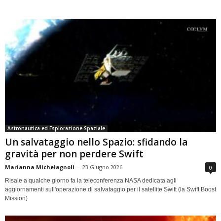
Astronautica ed Esplorazione Spaziale
Un salvataggio nello Spazio: sfidando la
gravità per non perdere Swift
Marianna Michelagnoli
-
23 Giugno 2026
0
Risale a qualche giorno fa la teleconferenza NASA dedicata agli
aggiornamenti sull'operazione di salvataggio per il satellite Swift (la Swift Boost
Mission)