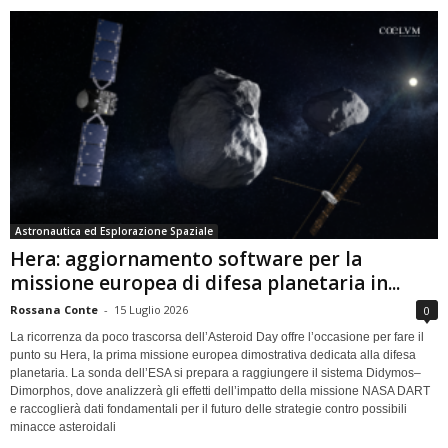
Astronautica ed Esplorazione Spaziale
Hera: aggiornamento software per la
missione europea di difesa planetaria in...
Rossana Conte
-
15 Luglio 2026
0
La ricorrenza da poco trascorsa dell’Asteroid Day offre l’occasione per fare il
punto su Hera, la prima missione europea dimostrativa dedicata alla difesa
planetaria. La sonda dell’ESA si prepara a raggiungere il sistema Didymos–
Dimorphos, dove analizzerà gli effetti dell’impatto della missione NASA DART
e raccoglierà dati fondamentali per il futuro delle strategie contro possibili
minacce asteroidali