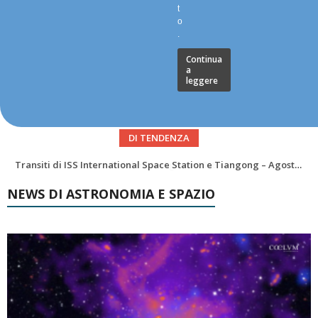
t
o
.
Continua
a
leggere
DI TENDENZA
La Luna del Mese – Agosto 2026
Transiti di ISS International Space Station e Tiangong – Agosto 2026
NEWS DI ASTRONOMIA E SPAZIO