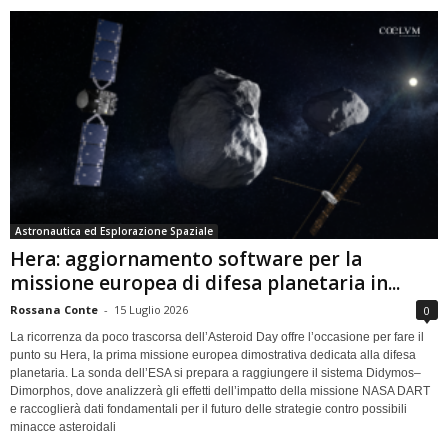
Astronautica ed Esplorazione Spaziale
Hera: aggiornamento software per la
missione europea di difesa planetaria in...
Rossana Conte
-
15 Luglio 2026
0
La ricorrenza da poco trascorsa dell’Asteroid Day offre l’occasione per fare il
punto su Hera, la prima missione europea dimostrativa dedicata alla difesa
planetaria. La sonda dell’ESA si prepara a raggiungere il sistema Didymos–
Dimorphos, dove analizzerà gli effetti dell’impatto della missione NASA DART
e raccoglierà dati fondamentali per il futuro delle strategie contro possibili
minacce asteroidali