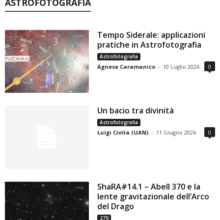
ASTROFOTOGRAFIA
Tempo Siderale: applicazioni
pratiche in Astrofotografia
Astrofotografia
Agnese Caramanico
-
10 Luglio 2026
0
Un bacio tra divinità
Astrofotografia
Luigi Civita (UAN)
-
11 Giugno 2026
0
ShaRA#14.1 – Abell 370 e la
lente gravitazionale dell’Arco
del Drago
279