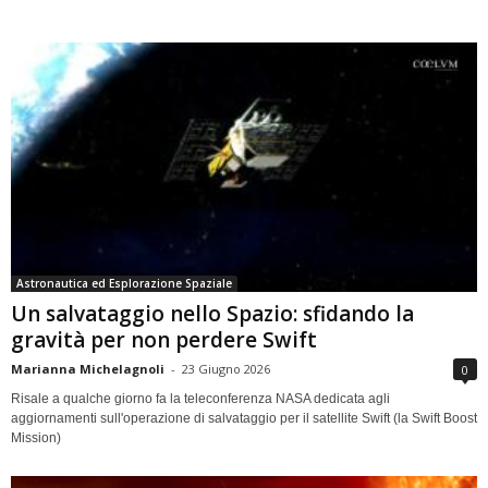
Astronautica ed Esplorazione Spaziale
Un salvataggio nello Spazio: sfidando la
gravità per non perdere Swift
Marianna Michelagnoli
-
23 Giugno 2026
0
Risale a qualche giorno fa la teleconferenza NASA dedicata agli
aggiornamenti sull'operazione di salvataggio per il satellite Swift (la Swift Boost
Mission)