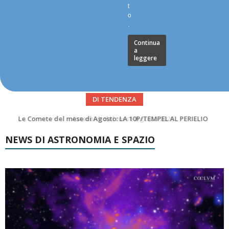
t
o
.
Continua
a
leggere
DI TENDENZA
Asteroidi del mese Agosto 2026
NEWS DI ASTRONOMIA E SPAZIO