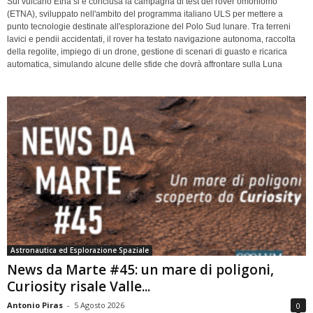
Sul vulcano Etna si è conclusa la campagna di test del rover omoniomo
(ETNA), sviluppato nell'ambito del programma italiano ULS per mettere a
punto tecnologie destinate all'esplorazione del Polo Sud lunare. Tra terreni
lavici e pendii accidentati, il rover ha testato navigazione autonoma, raccolta
della regolite, impiego di un drone, gestione di scenari di guasto e ricarica
automatica, simulando alcune delle sfide che dovrà affrontare sulla Luna
Astronautica ed Esplorazione Spaziale
News da Marte #45: un mare di poligoni,
Curiosity risale Valle...
Antonio Piras
-
5 Agosto 2026
0