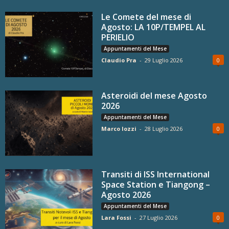
Le Comete del mese di
Agosto: LA 10P/TEMPEL AL
PERIELIO
Appuntamenti del Mese
Claudio Pra
-
29 Luglio 2026
0
Asteroidi del mese Agosto
2026
Appuntamenti del Mese
Marco Iozzi
-
28 Luglio 2026
0
Transiti di ISS International
Space Station e Tiangong –
Agosto 2026
Appuntamenti del Mese
Lara Fossi
-
27 Luglio 2026
0