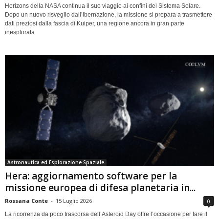
Horizons della NASA continua il suo viaggio ai confini del Sistema Solare.
Dopo un nuovo risveglio dall’ibernazione, la missione si prepara a trasmettere
dati preziosi dalla fascia di Kuiper, una regione ancora in gran parte
inesplorata
Astronautica ed Esplorazione Spaziale
Hera: aggiornamento software per la
missione europea di difesa planetaria in...
Rossana Conte
-
15 Luglio 2026
0
La ricorrenza da poco trascorsa dell’Asteroid Day offre l’occasione per fare il