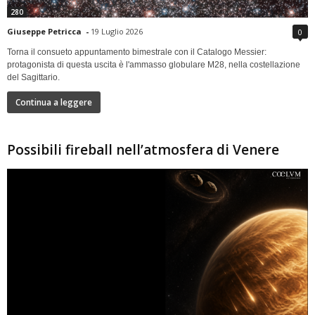
280
Giuseppe Petricca
-
19 Luglio 2026
0
Torna il consueto appuntamento bimestrale con il Catalogo Messier:
protagonista di questa uscita è l'ammasso globulare M28, nella costellazione
del Sagittario.
Continua a leggere
Possibili fireball nell’atmosfera di Venere