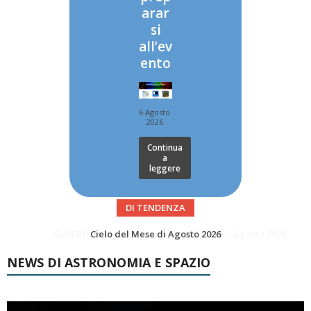
arar
si
all’ev
ento
6 Agosto
2026
Continua
a
leggere
DI TENDENZA
SUPERNOVAE aggiornamenti del mese – Agosto 2026
Le Comete del mese di Agosto: LA 10P/TEMPEL AL PERIELIO
NEWS DI ASTRONOMIA E SPAZIO