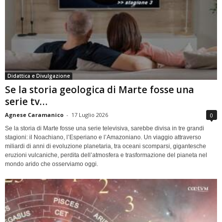
Didattica e Divulgazione
Se la storia geologica di Marte fosse una
serie tv…
Agnese Caramanico
-
17 Luglio 2026
0
Se la storia di Marte fosse una serie televisiva, sarebbe divisa in tre grandi
stagioni: il Noachiano, l’Esperiano e l’Amazoniano. Un viaggio attraverso
miliardi di anni di evoluzione planetaria, tra oceani scomparsi, gigantesche
eruzioni vulcaniche, perdita dell’atmosfera e trasformazione del pianeta nel
mondo arido che osserviamo oggi.