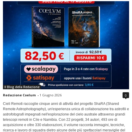
Il Blog della Redazione
Redazione Coelum
-
1 Giugno 2026
0
Cieli Remoti raccoglie cinque anni di attività del progetto ShaRA (Shared
Remote Astrophotography), un'esperienza unica di collaborazione tra astrofili e
astrofotografi impegnati nell'esplorazione del cielo australe attraverso grandi
telescopi remoti in Cile e Namibia. Con 22 progetti, 34 autori, 493 ore di
acquisizione e oltre 330 elaborazioni, il volume racconta immagini, tecniche,
ricerca e lavoro di squadra dietro alcune delle più spettacolari meraviglie del