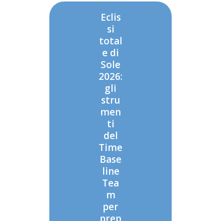
Eclis
si
total
e di
Sole
2026:
gli
stru
men
ti
del
Time
Base
line
Tea
m
per
prep