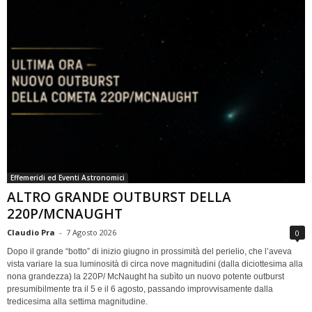
Effemeridi ed Eventi Astronomici
ALTRO GRANDE OUTBURST DELLA
220P/MCNAUGHT
Claudio Pra
-
7 Agosto 2026
0
Dopo il grande “botto” di inizio giugno in prossimità del perielio, che l’aveva
vista variare la sua luminosità di circa nove magnitudini (dalla diciottesima alla
nona grandezza) la 220P/ McNaught ha subìto un nuovo potente outburst
presumibilmente tra il 5 e il 6 agosto, passando improvvisamente dalla
tredicesima alla settima magnitudine.