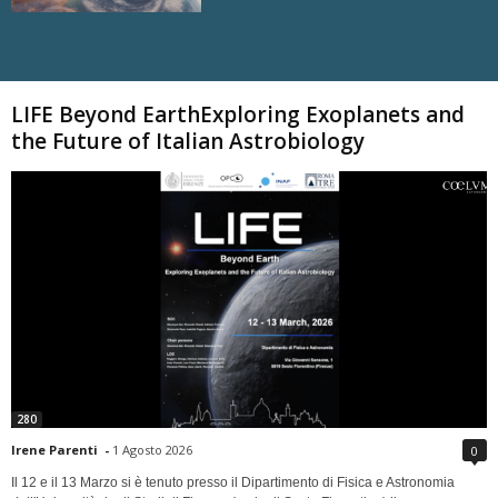
Carica altri
LIFE Beyond EarthExploring Exoplanets and
the Future of Italian Astrobiology
280
Irene Parenti
-
1 Agosto 2026
0
Il 12 e il 13 Marzo si è tenuto presso il Dipartimento di Fisica e Astronomia