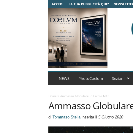
ACCEDI
LA TUA PUBBLICITÀ QUI?
NEWSLETTE
C
o
NEWS
PhotoCoelum
Sezioni
e
l
u
Home
>
Ammasso Globulare In Ercole M13
Ammasso Globulare 
m
A
s
di
Tommaso Stella
inserita il
5 Giugno 2020
t
r
o