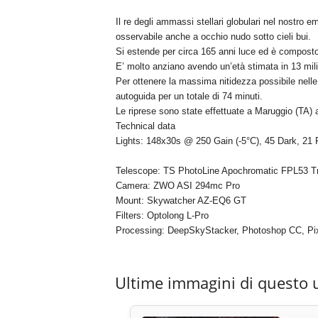
Il re degli ammassi stellari globulari nel nostro e
osservabile anche a occhio nudo sotto cieli bui.
Si estende per circa 165 anni luce ed è composto d
E’ molto anziano avendo un’età stimata in 13 mili
Per ottenere la massima nitidezza possibile nelle
autoguida per un totale di 74 minuti.
Le riprese sono state effettuate a Maruggio (TA) 
Technical data
Lights: 148x30s @ 250 Gain (-5°C), 45 Dark, 21 F
Telescope: TS PhotoLine Apochromatic FPL53 Tri
Camera: ZWO ASI 294mc Pro
Mount: Skywatcher AZ-EQ6 GT
Filters: Optolong L-Pro
Processing: DeepSkyStacker, Photoshop CC, Pix
Ultime immagini di questo 