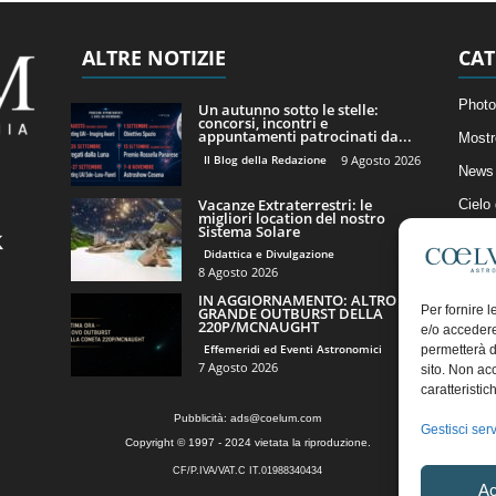
ALTRE NOTIZIE
CAT
Photo
Un autunno sotto le stelle:
concorsi, incontri e
appuntamenti patrocinati da...
Mostr
Il Blog della Redazione
9 Agosto 2026
News 
Vacanze Extraterrestri: le
Cielo
migliori location del nostro
Sistema Solare
Astro
Didattica e Divulgazione
Artico
8 Agosto 2026
IN AGGIORNAMENTO: ALTRO
Il Bl
Per fornire 
GRANDE OUTBURST DELLA
220P/MCNAUGHT
e/o accedere
Effemeridi ed Eventi Astronomici
permetterà d
7 Agosto 2026
sito. Non ac
caratteristic
Pubblicità:
ads@coelum.com
Gestisci serv
Copyright © 1997 - 2024 vietata la riproduzione.
CF/P.IVA/VAT.C IT.01988340434
Ac