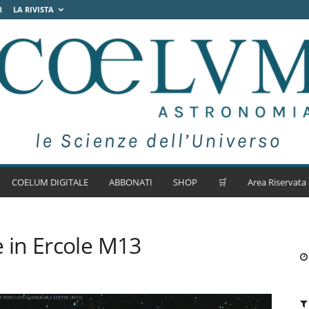
R
LA RIVISTA
COELUM DIGITALE
ABBONATI
SHOP
🛒
Area Riservata
in Ercole M13