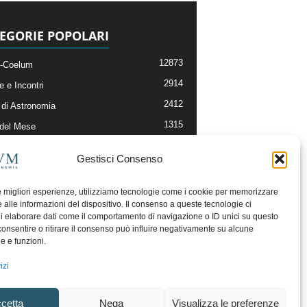
EGORIE POPOLARI
12873
-Coelum
2914
e e Incontri
2412
di Astronomia
1315
 del Mese
365
nomia, Astrofisica e Cosmologia
Gestisci Consenso
268
li e Risorse On-Line
193
og della Redazione
le migliori esperienze, utilizziamo tecnologie come i cookie per memorizzare
 alle informazioni del dispositivo. Il consenso a queste tecnologie ci
i elaborare dati come il comportamento di navigazione o ID unici su questo
consentire o ritirare il consenso può influire negativamente su alcune
he e funzioni.
izi
cetta
Nega
Visualizza le preferenze