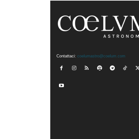
Contattaci:
coelumastro@coelum.com