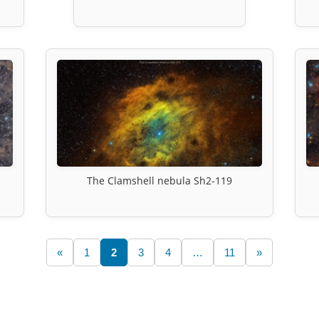
The Clamshell nebula Sh2-119
«
1
2
3
4
…
11
»