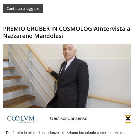
Continua a leggere
PREMIO GRUBER IN COSMOLOGIAIntervista a
Nazzareno Mandolesi
280
Gestisci Consenso
Frida Paolella
-
16 Giugno 2026
0
Intervista al professor Nazzareno Mandolesi, tra i protagonisti della cosmologia
Per fornire le migliori esperienze, utilizziamo tecnologie come i cookie per
spaziale europea e della missione Planck. Il dialogo ripercorre i principali