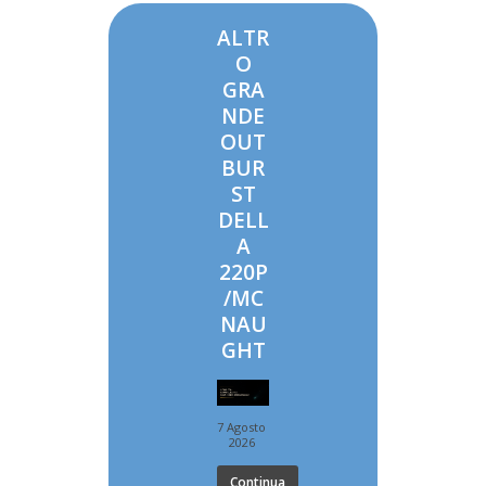
ALTR
O
GRA
NDE
OUT
BUR
ST
DELL
A
220P
/MC
NAU
GHT
7 Agosto
2026
Continua