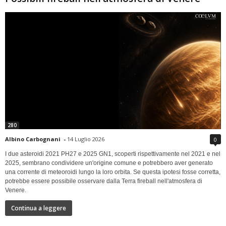
280
Albino Carbognani
-
14 Luglio 2026
0
I due asteroidi 2021 PH27 e 2025 GN1, scoperti rispettivamente nel 2021 e nel
2025, sembrano condividere un'origine comune e potrebbero aver generato
una corrente di meteoroidi lungo la loro orbita. Se questa ipotesi fosse corretta,
potrebbe essere possibile osservare dalla Terra fireball nell'atmosfera di
Venere.
Continua a leggere