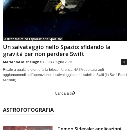
Astronautica ed Esplorazione Spaziale
Un salvataggio nello Spazio: sfidando la
gravità per non perdere Swift
Marianna Michelagnoli
-
23 Giugno 2026
0
Risale a qualche giorno fa la teleconferenza NASA dedicata agli
aggiornamenti sull'operazione di salvataggio per il satellite Swift (la Swift Boost
Mission)
Carica altri
ASTROFOTOGRAFIA
Tempo Siderale: applicazioni