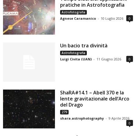
pratiche in Astrofotografia
Astrofotografia
Agnese Caramanico
-
10 Luglio 2026
0
Un bacio tra divinità
Astrofotografia
Luigi Civita (UAN)
-
11 Giugno 2026
0
ShaRA#14.1 – Abell 370 e la
lente gravitazionale dell’Arco
del Drago
279
shara.astrophotography
-
9 Aprile 2026
0