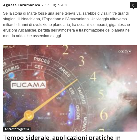
Agnese Caramanico
-
17 Luglio 2026
0
Se la storia di Marte fosse una serie televisiva, sarebbe divisa in tre grandi
stagioni: il Noachiano, l’Esperiano e l’Amazoniano. Un viaggio attraverso
miliardi di anni di evoluzione planetaria, tra oceani scomparsi, gigantesche
eruzioni vulcaniche, perdita dell’atmosfera e trasformazione del pianeta nel
mondo arido che osserviamo oggi.
Astrofotografia
Tempo Siderale: applicazioni pratiche in