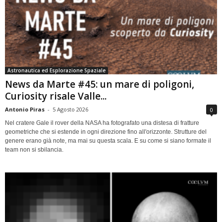
Astronautica ed Esplorazione Spaziale
News da Marte #45: un mare di poligoni,
Curiosity risale Valle...
Antonio Piras
-
5 Agosto 2026
0
Nel cratere Gale il rover della NASA ha fotografato una distesa di fratture
geometriche che si estende in ogni direzione fino all'orizzonte. Strutture del
genere erano già note, ma mai su questa scala. E su come si siano formate il
team non si sbilancia.