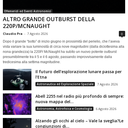
Effemeridi ed Eventi Astronomici
ALTRO GRANDE OUTBURST DELLA
220P/MCNAUGHT
Claudio Pra
-
7 Agosto 2026
0
Dopo il grande “botto” di inizio giugno in prossimità del perielio, che l’aveva
vista variare la sua luminosità di circa nove magnitudini (dalla diciottesima alla
nona grandezza) la 220P/ McNaught ha subìto un nuovo potente outburst
presumibilmente tra il 5 e il 6 agosto, passando improvvisamente dalla
tredicesima alla settima magnitudine.
Il futuro dell’esplorazione lunare passa per
l’Etna
Astronautica ed Esplorazione Spaziale
7 Agosto 2026
Abell 2255 nel radio più profondo di sempre:
nuova mappa del...
Astronomia, Astrofisica e Cosmologia
6 Agosto 2026
Alzando gli occhi al cielo – Vale la sveglia?Le
congiunzioni di...