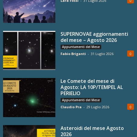
Lara Fossi
-
31 Luglio 2026
0
SUPERNOVAE aggiornamenti
del mese – Agosto 2026
Appuntamenti del Mese
Fabio Briganti
-
31 Luglio 2026
0
Le Comete del mese di
Agosto: LA 10P/TEMPEL AL
PERIELIO
Appuntamenti del Mese
Claudio Pra
-
29 Luglio 2026
0
Asteroidi del mese Agosto
2026