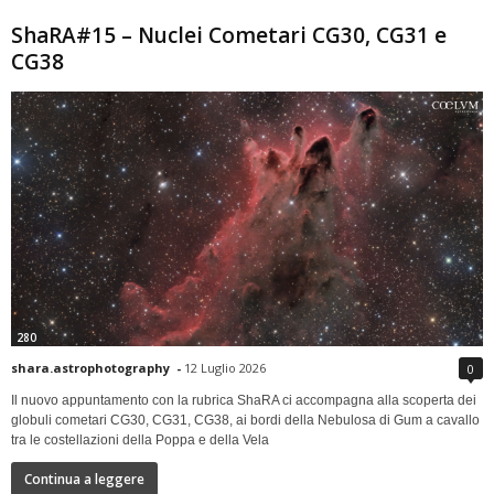
ShaRA#15 – Nuclei Cometari CG30, CG31 e
CG38
280
shara.astrophotography
-
12 Luglio 2026
0
Il nuovo appuntamento con la rubrica ShaRA ci accompagna alla scoperta dei
globuli cometari CG30, CG31, CG38, ai bordi della Nebulosa di Gum a cavallo
tra le costellazioni della Poppa e della Vela
Continua a leggere