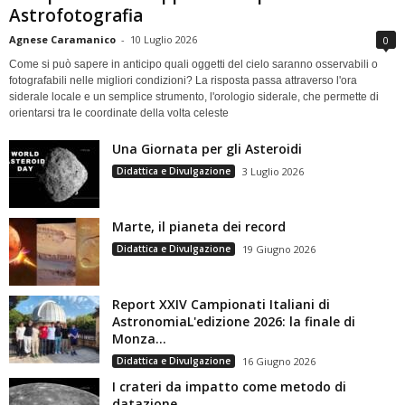
Astrofotografia
Agnese Caramanico
-
10 Luglio 2026
0
Come si può sapere in anticipo quali oggetti del cielo saranno osservabili o
fotografabili nelle migliori condizioni? La risposta passa attraverso l'ora
siderale locale e un semplice strumento, l'orologio siderale, che permette di
orientarsi tra le coordinate della volta celeste
Una Giornata per gli Asteroidi
Didattica e Divulgazione
3 Luglio 2026
Marte, il pianeta dei record
Didattica e Divulgazione
19 Giugno 2026
Report XXIV Campionati Italiani di
AstronomiaL'edizione 2026: la finale di
Monza...
Didattica e Divulgazione
16 Giugno 2026
I crateri da impatto come metodo di
datazione