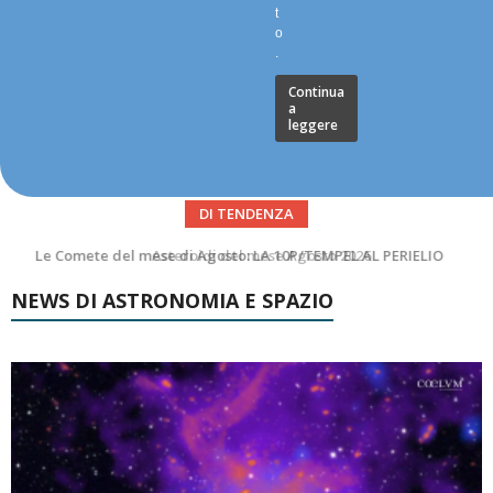
t
o
.
Continua
a
leggere
DI TENDENZA
Asteroidi del mese Agosto 2026
NEWS DI ASTRONOMIA E SPAZIO