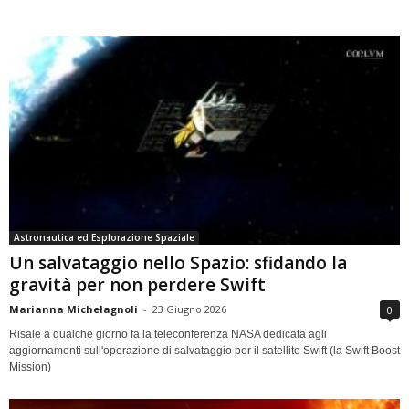
Astronautica ed Esplorazione Spaziale
Un salvataggio nello Spazio: sfidando la
gravità per non perdere Swift
Marianna Michelagnoli
-
23 Giugno 2026
0
Risale a qualche giorno fa la teleconferenza NASA dedicata agli
aggiornamenti sull'operazione di salvataggio per il satellite Swift (la Swift Boost
Mission)