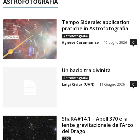
ASTROFOTOGRAFIA
Tempo Siderale: applicazioni
pratiche in Astrofotografia
Astrofotografia
Agnese Caramanico
-
10 Luglio 2026
0
Un bacio tra divinità
Astrofotografia
Luigi Civita (UAN)
-
11 Giugno 2026
0
ShaRA#14.1 – Abell 370 e la
lente gravitazionale dell’Arco
del Drago
279