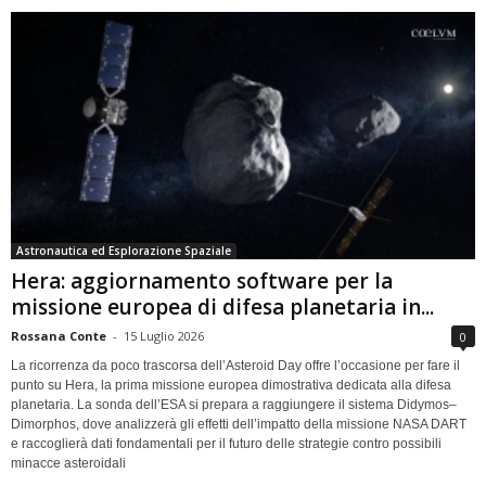
Astronautica ed Esplorazione Spaziale
Hera: aggiornamento software per la
missione europea di difesa planetaria in...
Rossana Conte
-
15 Luglio 2026
0
La ricorrenza da poco trascorsa dell’Asteroid Day offre l’occasione per fare il
punto su Hera, la prima missione europea dimostrativa dedicata alla difesa
planetaria. La sonda dell’ESA si prepara a raggiungere il sistema Didymos–
Dimorphos, dove analizzerà gli effetti dell’impatto della missione NASA DART
e raccoglierà dati fondamentali per il futuro delle strategie contro possibili
minacce asteroidali