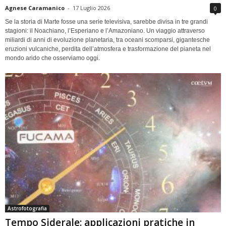
Agnese Caramanico
-
17 Luglio 2026
0
Se la storia di Marte fosse una serie televisiva, sarebbe divisa in tre grandi
stagioni: il Noachiano, l’Esperiano e l’Amazoniano. Un viaggio attraverso
miliardi di anni di evoluzione planetaria, tra oceani scomparsi, gigantesche
eruzioni vulcaniche, perdita dell’atmosfera e trasformazione del pianeta nel
mondo arido che osserviamo oggi.
Astrofotografia
Tempo Siderale: applicazioni pratiche in