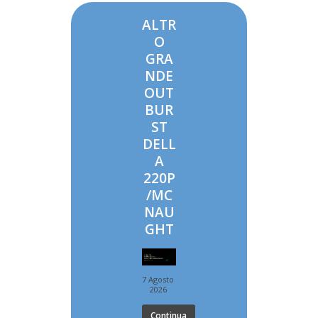
ALTR
O
GRA
NDE
OUT
BUR
ST
DELL
A
220P
/MC
NAU
GHT
7 Agosto
2026
Continua