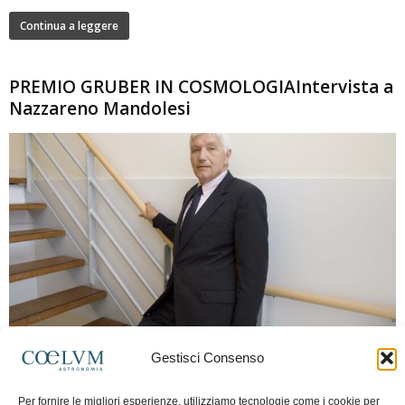
Continua a leggere
PREMIO GRUBER IN COSMOLOGIAIntervista a
Nazzareno Mandolesi
280
Gestisci Consenso
Frida Paolella
-
16 Giugno 2026
0
Intervista al professor Nazzareno Mandolesi, tra i protagonisti della cosmologia
Per fornire le migliori esperienze, utilizziamo tecnologie come i cookie per
spaziale europea e della missione Planck. Il dialogo ripercorre i principali