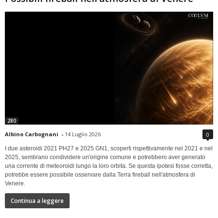
280
Albino Carbognani
-
14 Luglio 2026
0
I due asteroidi 2021 PH27 e 2025 GN1, scoperti rispettivamente nel 2021 e nel
2025, sembrano condividere un'origine comune e potrebbero aver generato
una corrente di meteoroidi lungo la loro orbita. Se questa ipotesi fosse corretta,
potrebbe essere possibile osservare dalla Terra fireball nell'atmosfera di
Venere.
Continua a leggere