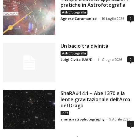
pratiche in Astrofotografia
Astrofotografia
Agnese Caramanico
-
10 Luglio 2026
0
Un bacio tra divinità
Astrofotografia
Luigi Civita (UAN)
-
11 Giugno 2026
0
ShaRA#14.1 – Abell 370 e la
lente gravitazionale dell’Arco
del Drago
279
shara.astrophotography
-
9 Aprile 2026
0