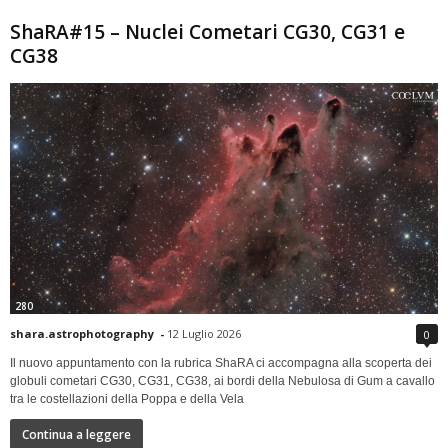
ShaRA#15 – Nuclei Cometari CG30, CG31 e
CG38
280
shara.astrophotography
-
12 Luglio 2026
0
Il nuovo appuntamento con la rubrica ShaRA ci accompagna alla scoperta dei
globuli cometari CG30, CG31, CG38, ai bordi della Nebulosa di Gum a cavallo
tra le costellazioni della Poppa e della Vela
Continua a leggere