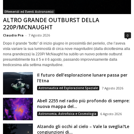
Effemeridi ed Eventi Astronomici
ALTRO GRANDE OUTBURST DELLA
220P/MCNAUGHT
Claudio Pra
-
7 Agosto 2026
0
Dopo il grande “botto” di inizio giugno in prossimità del perielio, che l’aveva
vista variare la sua luminosità di circa nove magnitudini (dalla diciottesima alla
nona grandezza) la 220P/ McNaught ha subìto un nuovo potente outburst
presumibilmente tra il 5 e il 6 agosto, passando improvvisamente dalla
tredicesima alla settima magnitudine.
Il futuro dell’esplorazione lunare passa per
l’Etna
Astronautica ed Esplorazione Spaziale
7 Agosto 2026
Abell 2255 nel radio più profondo di sempre:
nuova mappa del...
Astronomia, Astrofisica e Cosmologia
6 Agosto 2026
Alzando gli occhi al cielo – Vale la sveglia?Le
congiunzioni di...