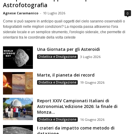
Astrofotografia
Agnese Caramanico
-
10 Luglio 2026
0
Come si può sapere in anticipo quali oggetti del cielo saranno osservabili o
fotografabili nelle migliori condizioni? La risposta passa attraverso l'ora
siderale locale e un semplice strumento, l'orologio siderale, che permette di
orientarsi tra le coordinate della volta celeste
Una Giornata per gli Asteroidi
Didattica e Divulgazione
3 Luglio 2026
Marte, il pianeta dei record
Didattica e Divulgazione
19 Giugno 2026
Report XXIV Campionati Italiani di
AstronomiaL'edizione 2026: la finale di
Monza...
Didattica e Divulgazione
16 Giugno 2026
I crateri da impatto come metodo di
datazione