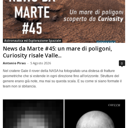
Astronautica ed Esplorazione Spaziale
News da Marte #45: un mare di poligoni,
Curiosity risale Valle...
Antonio Piras
-
5 Agosto 2026
0
Nel cratere Gale il rover della NASA ha fotografato una distesa di fratture
geometriche che si estende in ogni direzione fino all'orizzonte. Strutture del
genere erano già note, ma mai su questa scala. E su come si siano formate il
team non si sbilancia.