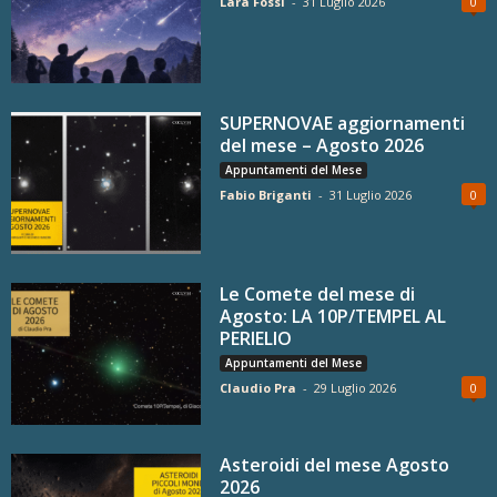
Lara Fossi
-
31 Luglio 2026
0
SUPERNOVAE aggiornamenti
del mese – Agosto 2026
Appuntamenti del Mese
Fabio Briganti
-
31 Luglio 2026
0
Le Comete del mese di
Agosto: LA 10P/TEMPEL AL
PERIELIO
Appuntamenti del Mese
Claudio Pra
-
29 Luglio 2026
0
Asteroidi del mese Agosto
2026