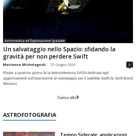
Astronautica ed Esplorazione Spaziale
Un salvataggio nello Spazio: sfidando la
gravità per non perdere Swift
Marianna Michelagnoli
-
23 Giugno 2026
0
Risale a qualche giorno fa la teleconferenza NASA dedicata agli
aggiornamenti sull'operazione di salvataggio per il satellite Swift (la Swift Boost
Mission)
Carica altri
ASTROFOTOGRAFIA
Tempo Siderale: applicazioni