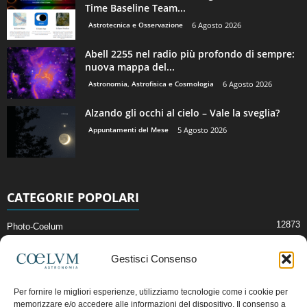
Time Baseline Team...
Astrotecnica e Osservazione
6 Agosto 2026
Abell 2255 nel radio più profondo di sempre:
nuova mappa del...
Astronomia, Astrofisica e Cosmologia
6 Agosto 2026
Alzando gli occhi al cielo – Vale la sveglia?
Appuntamenti del Mese
5 Agosto 2026
CATEGORIE POPOLARI
12873
Photo-Coelum
2914
Mostre e Incontri
Gestisci Consenso
2409
News di Astronomia
1315
Cielo del Mese
Per fornire le migliori esperienze, utilizziamo tecnologie come i cookie per
memorizzare e/o accedere alle informazioni del dispositivo. Il consenso a
365