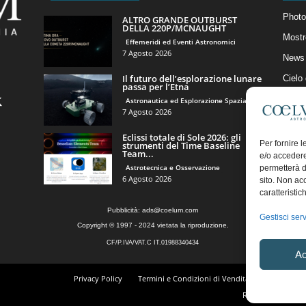
Photo
ALTRO GRANDE OUTBURST
DELLA 220P/MCNAUGHT
Mostr
Effemeridi ed Eventi Astronomici
7 Agosto 2026
News 
Il futuro dell’esplorazione lunare
Cielo
passa per l’Etna
Astro
Astronautica ed Esplorazione Spaziale
7 Agosto 2026
Artico
Eclissi totale di Sole 2026: gli
Il Bl
Per fornire 
strumenti del Time Baseline
Team...
e/o accedere
Astrotecnica e Osservazione
permetterà d
6 Agosto 2026
sito. Non ac
caratteristic
Pubblicità:
ads@coelum.com
Gestisci serv
Copyright © 1997 - 2024 vietata la riproduzione.
CF/P.IVA/VAT.C IT.01988340434
Ac
Privacy Policy
Termini e Condizioni di Vendita
Diritto di r
Regolamento Comm