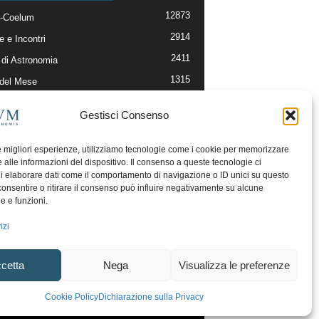
12873
-Coelum
2914
e e Incontri
2411
di Astronomia
1315
 del Mese
365
nomia, Astrofisica e Cosmologia
Gestisci Consenso
268
li e Risorse On-Line
192
og della Redazione
le migliori esperienze, utilizziamo tecnologie come i cookie per memorizzare
 alle informazioni del dispositivo. Il consenso a queste tecnologie ci
i elaborare dati come il comportamento di navigazione o ID unici su questo
consentire o ritirare il consenso può influire negativamente su alcune
he e funzioni.
izi
cetta
Nega
Visualizza le preferenze
ecesso
Regolamento uso sezione PhotoCoelum
Cookie Policy
Dichiarazione sulla Privacy
unity e Aree di Discussione
Cookie Policy (UE)