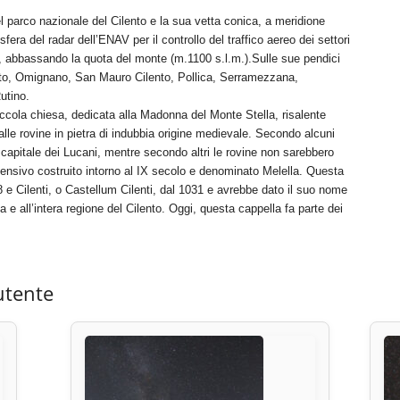
l parco nazionale del Cilento e la sua vetta conica, a meridione
fera del radar dell’ENAV per il controllo del traffico aereo dei settori
e, abbassando la quota del monte (m.1100 s.l.m.).Sulle sue pendici
ento, Omignano, San Mauro Cilento, Pollica, Serramezzana,
utino.
iccola chiesa, dedicata alla Madonna del Monte Stella, risalente
lle rovine in pietra di indubbia origine medievale. Secondo alcuni
ica capitale dei Lucani, mentre secondo altri le rovine non sarebbero
difensivo costruito intorno al IX secolo e denominato Melella. Questa
 e Cilenti, o Castellum Cilenti, dal 1031 e avrebbe dato il suo nome
e all’intera regione del Cilento. Oggi, questa cappella fa parte dei
utente