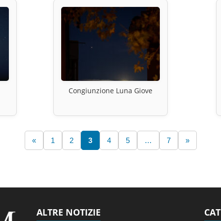
Congiunzione Luna Giove
«
1
2
3
4
5
…
7
»
ALTRE NOTIZIE
CAT