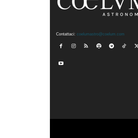
Contattaci:
coelumastro@coelum.com