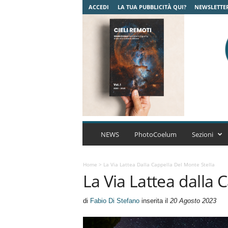
ACCEDI
LA TUA PUBBLICITÀ QUI?
NEWSLETTE
C
o
NEWS
PhotoCoelum
Sezioni
e
l
u
Home
>
La Via Lattea Dalla Cappella Del Monte Stella
La Via Lattea dalla 
m
A
s
di
Fabio Di Stefano
inserita il
20 Agosto 2023
t
r
o