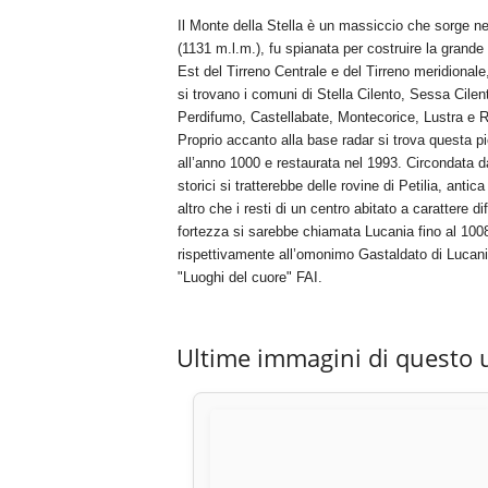
Il Monte della Stella è un massiccio che sorge ne
(1131 m.l.m.), fu spianata per costruire la grande s
Est del Tirreno Centrale e del Tirreno meridional
si trovano i comuni di Stella Cilento, Sessa Cil
Perdifumo, Castellabate, Montecorice, Lustra e R
Proprio accanto alla base radar si trova questa p
all’anno 1000 e restaurata nel 1993. Circondata da
storici si tratterebbe delle rovine di Petilia, ant
altro che i resti di un centro abitato a carattere 
fortezza si sarebbe chiamata Lucania fino al 1008
rispettivamente all’omonimo Gastaldato di Lucania 
"Luoghi del cuore" FAI.
Ultime immagini di questo 