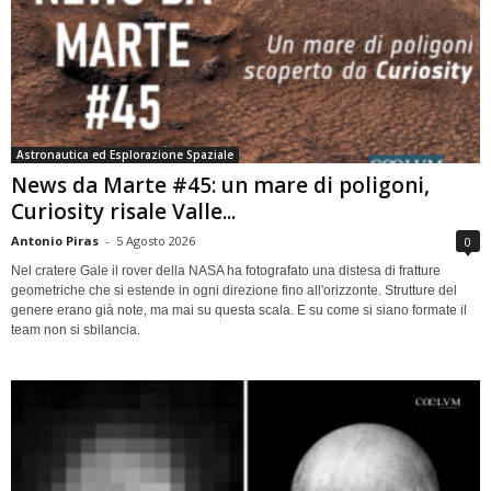
Astronautica ed Esplorazione Spaziale
News da Marte #45: un mare di poligoni,
Curiosity risale Valle...
Antonio Piras
-
5 Agosto 2026
0
Nel cratere Gale il rover della NASA ha fotografato una distesa di fratture
geometriche che si estende in ogni direzione fino all'orizzonte. Strutture del
genere erano già note, ma mai su questa scala. E su come si siano formate il
team non si sbilancia.