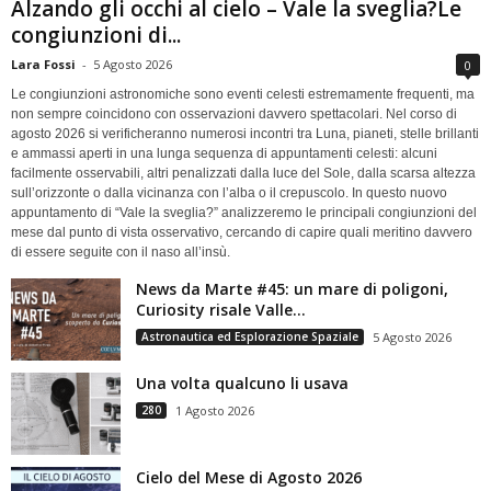
Alzando gli occhi al cielo – Vale la sveglia?Le
congiunzioni di...
Lara Fossi
-
5 Agosto 2026
0
Le congiunzioni astronomiche sono eventi celesti estremamente frequenti, ma
non sempre coincidono con osservazioni davvero spettacolari. Nel corso di
agosto 2026 si verificheranno numerosi incontri tra Luna, pianeti, stelle brillanti
e ammassi aperti in una lunga sequenza di appuntamenti celesti: alcuni
facilmente osservabili, altri penalizzati dalla luce del Sole, dalla scarsa altezza
sull’orizzonte o dalla vicinanza con l’alba o il crepuscolo. In questo nuovo
appuntamento di “Vale la sveglia?” analizzeremo le principali congiunzioni del
mese dal punto di vista osservativo, cercando di capire quali meritino davvero
di essere seguite con il naso all’insù.
News da Marte #45: un mare di poligoni,
Curiosity risale Valle...
Astronautica ed Esplorazione Spaziale
5 Agosto 2026
Una volta qualcuno li usava
280
1 Agosto 2026
Cielo del Mese di Agosto 2026