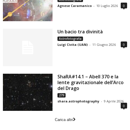
Agnese Caramanico
-
10 Luglio 2026
0
Un bacio tra divinità
Astrofotografia
Luigi Civita (UAN)
-
11 Giugno 2026
0
ShaRA#14.1 – Abell 370 e la
lente gravitazionale dell’Arco
del Drago
279
shara.astrophotography
-
9 Aprile 2026
0
Carica altri