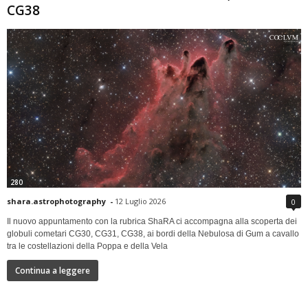
CG38
280
shara.astrophotography
-
12 Luglio 2026
0
Il nuovo appuntamento con la rubrica ShaRA ci accompagna alla scoperta dei
globuli cometari CG30, CG31, CG38, ai bordi della Nebulosa di Gum a cavallo
tra le costellazioni della Poppa e della Vela
Continua a leggere