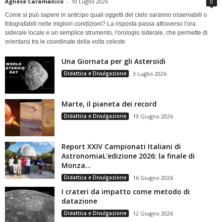
Agnese Caramanico
-
10 Luglio 2026
0
Come si può sapere in anticipo quali oggetti del cielo saranno osservabili o
fotografabili nelle migliori condizioni? La risposta passa attraverso l'ora
siderale locale e un semplice strumento, l'orologio siderale, che permette di
orientarsi tra le coordinate della volta celeste
Una Giornata per gli Asteroidi
Didattica e Divulgazione
3 Luglio 2026
Marte, il pianeta dei record
Didattica e Divulgazione
19 Giugno 2026
Report XXIV Campionati Italiani di
AstronomiaL'edizione 2026: la finale di
Monza...
Didattica e Divulgazione
16 Giugno 2026
I crateri da impatto come metodo di
datazione
Didattica e Divulgazione
12 Giugno 2026