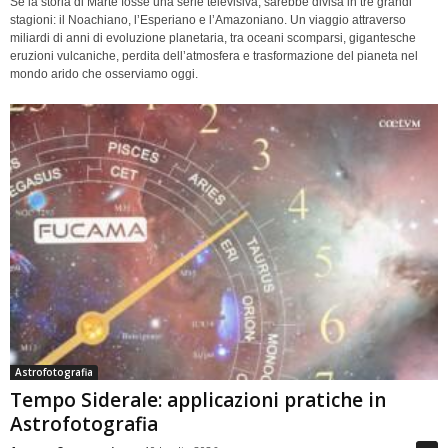
Se la storia di Marte fosse una serie televisiva, sarebbe divisa in tre grandi
stagioni: il Noachiano, l’Esperiano e l’Amazoniano. Un viaggio attraverso
miliardi di anni di evoluzione planetaria, tra oceani scomparsi, gigantesche
eruzioni vulcaniche, perdita dell’atmosfera e trasformazione del pianeta nel
mondo arido che osserviamo oggi.
Astrofotografia
Tempo Siderale: applicazioni pratiche in
Astrofotografia