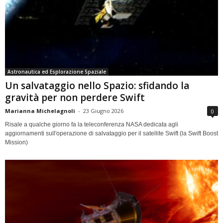
Astronautica ed Esplorazione Spaziale
Un salvataggio nello Spazio: sfidando la
gravità per non perdere Swift
Marianna Michelagnoli
-
23 Giugno 2026
0
Risale a qualche giorno fa la teleconferenza NASA dedicata agli
aggiornamenti sull'operazione di salvataggio per il satellite Swift (la Swift Boost
Mission)