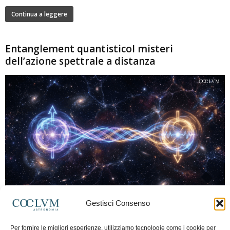
Continua a leggere
Entanglement quantisticoI misteri
dell’azione spettrale a distanza
280
Gestisci Consenso
Marco Lorrai
-
15 Giugno 2026
0
L'entanglement quantistico è uno dei fenomeni più sorprendenti della fisica
Per fornire le migliori esperienze, utilizziamo tecnologie come i cookie per
moderna: due particelle possono mostrare correlazioni che sembrano ignorare