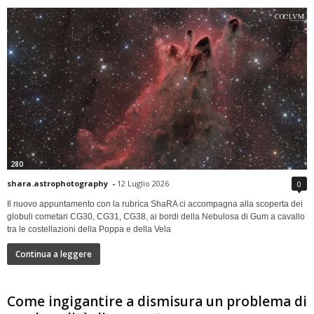
280
shara.astrophotography
-
12 Luglio 2026
0
Il nuovo appuntamento con la rubrica ShaRA ci accompagna alla scoperta dei
globuli cometari CG30, CG31, CG38, ai bordi della Nebulosa di Gum a cavallo
tra le costellazioni della Poppa e della Vela
Continua a leggere
Come ingigantire a dismisura un problema di