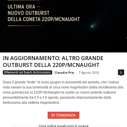
IN AGGIORNAMENTO: ALTRO GRANDE
OUTBURST DELLA 220P/MCNAUGHT
Claudio Pra
-
7 Agosto 2026
0
Effemeridi ed Eventi Astronomici
Dopo il grande “botto” di inizio giugno in prossimità del perielio, che l’aveva
vista variare la sua luminosità di circa nove magnitudini (dalla diciottesima alla
nona grandezza) la 220P/ McNaught ha subìto un nuovo potente outburst
presumibilmente tra il 5 e il 6 agosto, passando improvvisamente dalla
tredicesima alla settima magnitudine.
DI TENDENZA
Cielo del Mese di Agosto 2026
FIRENZE CAPITALE MONDIALE DELLO SPAZIO: AL VIA LA 46ª ASSEMBLEA SCIENTIFICA DEL COSPAR