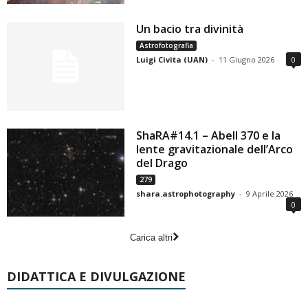
Un bacio tra divinità
Astrofotografia
Luigi Civita (UAN)
-
11 Giugno 2026
0
ShaRA#14.1 – Abell 370 e la
lente gravitazionale dell’Arco
del Drago
279
shara.astrophotography
-
9 Aprile 2026
0
Carica altri
DIDATTICA E DIVULGAZIONE