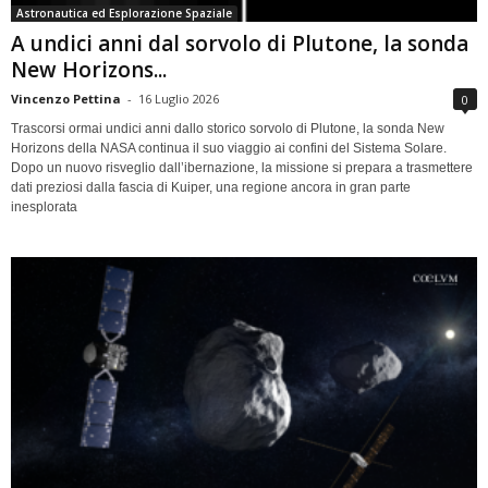
Astronautica ed Esplorazione Spaziale
A undici anni dal sorvolo di Plutone, la sonda
New Horizons...
Vincenzo Pettina
-
16 Luglio 2026
0
Trascorsi ormai undici anni dallo storico sorvolo di Plutone, la sonda New
Horizons della NASA continua il suo viaggio ai confini del Sistema Solare.
Dopo un nuovo risveglio dall’ibernazione, la missione si prepara a trasmettere
dati preziosi dalla fascia di Kuiper, una regione ancora in gran parte
inesplorata