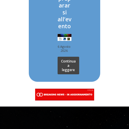
arar
si
all’ev
ento
6 Agosto
2026
Continua
a
leggere