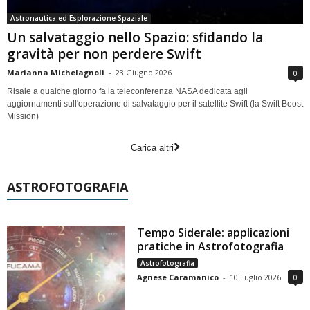
Astronautica ed Esplorazione Spaziale
Un salvataggio nello Spazio: sfidando la
gravità per non perdere Swift
Marianna Michelagnoli
-
23 Giugno 2026
0
Risale a qualche giorno fa la teleconferenza NASA dedicata agli
aggiornamenti sull'operazione di salvataggio per il satellite Swift (la Swift Boost
Mission)
Carica altri
ASTROFOTOGRAFIA
Tempo Siderale: applicazioni
pratiche in Astrofotografia
Astrofotografia
Agnese Caramanico
-
10 Luglio 2026
0