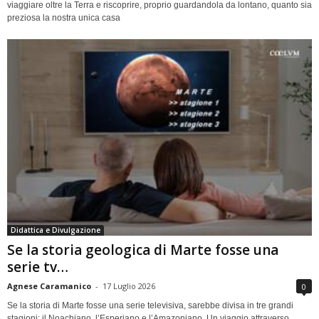
viaggiare oltre la Terra e riscoprire, proprio guardandola da lontano, quanto sia
preziosa la nostra unica casa
Didattica e Divulgazione
Se la storia geologica di Marte fosse una
serie tv…
Agnese Caramanico
-
17 Luglio 2026
0
Se la storia di Marte fosse una serie televisiva, sarebbe divisa in tre grandi
stagioni: il Noachiano, l’Esperiano e l’Amazoniano. Un viaggio attraverso