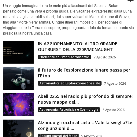
Un viaggio immaginario tra le mete più affascinanti del Sistema Solare,
pensato come una vera e propria guida alle vacanze extraterrestri: dalla Luna
romantica agli asteroidi solitari, dai super-vulcani di Marte alle lune di Giove,
fino alla “Morte Nera” Mimas. Cinque itinerari impossibili, per sognare di
viaggiare oltre la Terra e riscoprire, proprio guardandola da lontano, quanto sia
preziosa la nostra unica casa
IN AGGIORNAMENTO: ALTRO GRANDE
OUTBURST DELLA 220P/MCNAUGHT
Effemeridi ed Eventi Astronomici
7 Agosto 2026
Il futuro dell’esplorazione lunare passa per
l’Etna
Astronautica ed Esplorazione Spaziale
7 Agosto 2026
Abell 2255 nel radio più profondo di sempre:
nuova mappa del...
Astronomia, Astrofisica e Cosmologia
6 Agosto 2026
Alzando gli occhi al cielo – Vale la sveglia?Le
congiunzioni di...
Appuntamenti del Mese
5 Agosto 2026