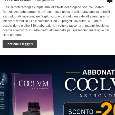
Cieli Remoti raccoglie cinque anni di attività del progetto ShaRA (Shared
Remote Astrophotography), un'esperienza unica di collaborazione tra astrofili e
astrofotografi impegnati nell'esplorazione del cielo australe attraverso grandi
telescopi remoti in Cile e Namibia. Con 22 progetti, 34 autori, 493 ore di
acquisizione e oltre 330 elaborazioni, il volume racconta immagini, tecniche,
ricerca e lavoro di squadra dietro alcune delle più spettacolari meraviglie del
cielo profondo.
Continua a leggere