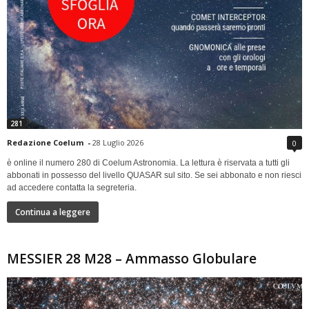
281
Redazione Coelum
-
28 Luglio 2026
0
è online il numero 280 di Coelum Astronomia. La lettura è riservata a tutti gli
abbonati in possesso del livello QUASAR sul sito. Se sei abbonato e non riesci
ad accedere contatta la segreteria.
Continua a leggere
MESSIER 28 M28 – Ammasso Globulare