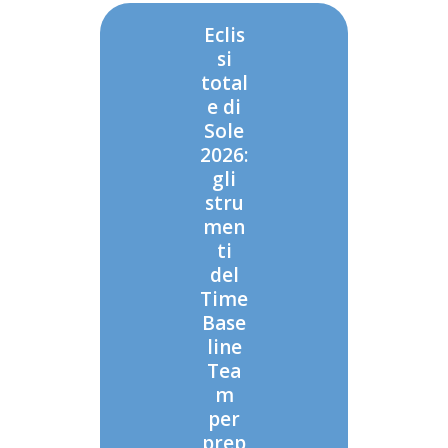
Eclis
si
total
e di
Sole
2026:
gli
stru
men
ti
del
Time
Base
line
Tea
m
per
prep