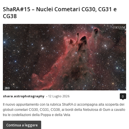
ShaRA#15 – Nuclei Cometari CG30, CG31 e
CG38
280
shara.astrophotography
-
12 Luglio 2026
0
Il nuovo appuntamento con la rubrica ShaRA ci accompagna alla scoperta dei
globuli cometari CG30, CG31, CG38, ai bordi della Nebulosa di Gum a cavallo
tra le costellazioni della Poppa e della Vela
Continua a leggere