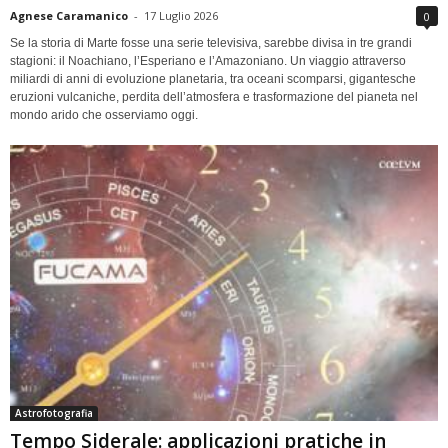
Agnese Caramanico
-
17 Luglio 2026
0
Se la storia di Marte fosse una serie televisiva, sarebbe divisa in tre grandi
stagioni: il Noachiano, l’Esperiano e l’Amazoniano. Un viaggio attraverso
miliardi di anni di evoluzione planetaria, tra oceani scomparsi, gigantesche
eruzioni vulcaniche, perdita dell’atmosfera e trasformazione del pianeta nel
mondo arido che osserviamo oggi.
Astrofotografia
Tempo Siderale: applicazioni pratiche in