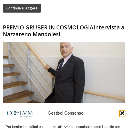
Continua a leggere
PREMIO GRUBER IN COSMOLOGIAIntervista a
Nazzareno Mandolesi
280
Gestisci Consenso
Frida Paolella
-
16 Giugno 2026
0
Intervista al professor Nazzareno Mandolesi, tra i protagonisti della cosmologia
Per fornire le migliori esperienze, utilizziamo tecnologie come i cookie per
spaziale europea e della missione Planck. Il dialogo ripercorre i principali