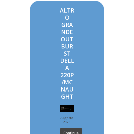
ALTR
O
GRA
NDE
OUT
BUR
ST
DELL
A
220P
/MC
NAU
GHT
7 Agosto
2026
Continua