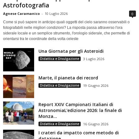
Astrofotografia
Agnese Caramanico
-
10 Luglio 2026
0
Come si può sapere in anticipo quali oggetti del cielo saranno osservabili o
fotografabili nelle migliori condizioni? La risposta passa attraverso l'ora
siderale locale e un semplice strumento, l'orologio siderale, che permette di
orientarsi tra le coordinate della volta celeste
Una Giornata per gli Asteroidi
Didattica e Divulgazione
3 Luglio 2026
Marte, il pianeta dei record
Didattica e Divulgazione
19 Giugno 2026
Report XXIV Campionati Italiani di
AstronomiaL'edizione 2026: la finale di
Monza...
Didattica e Divulgazione
16 Giugno 2026
I crateri da impatto come metodo di
datazione