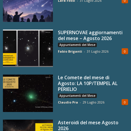
Lara Fossi
-
31 Luglio 2026
0
SUPERNOVAE aggiornamenti
del mese – Agosto 2026
Appuntamenti del Mese
Fabio Briganti
-
31 Luglio 2026
0
Le Comete del mese di
Agosto: LA 10P/TEMPEL AL
PERIELIO
Appuntamenti del Mese
Claudio Pra
-
29 Luglio 2026
0
Asteroidi del mese Agosto
2026