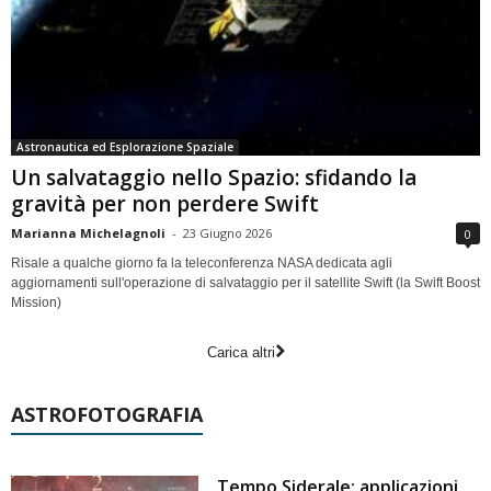
Astronautica ed Esplorazione Spaziale
Un salvataggio nello Spazio: sfidando la
gravità per non perdere Swift
Marianna Michelagnoli
-
23 Giugno 2026
0
Risale a qualche giorno fa la teleconferenza NASA dedicata agli
aggiornamenti sull'operazione di salvataggio per il satellite Swift (la Swift Boost
Mission)
Carica altri
ASTROFOTOGRAFIA
Tempo Siderale: applicazioni