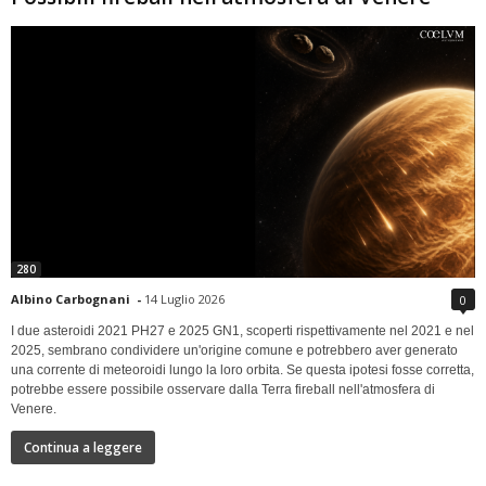
280
Albino Carbognani
-
14 Luglio 2026
0
I due asteroidi 2021 PH27 e 2025 GN1, scoperti rispettivamente nel 2021 e nel
2025, sembrano condividere un'origine comune e potrebbero aver generato
una corrente di meteoroidi lungo la loro orbita. Se questa ipotesi fosse corretta,
potrebbe essere possibile osservare dalla Terra fireball nell'atmosfera di
Venere.
Continua a leggere