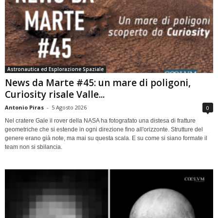
Astronautica ed Esplorazione Spaziale
News da Marte #45: un mare di poligoni,
Curiosity risale Valle...
Antonio Piras
-
5 Agosto 2026
0
Nel cratere Gale il rover della NASA ha fotografato una distesa di fratture
geometriche che si estende in ogni direzione fino all'orizzonte. Strutture del
genere erano già note, ma mai su questa scala. E su come si siano formate il
team non si sbilancia.