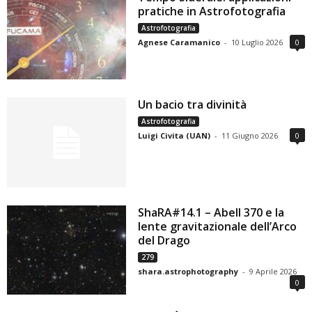
pratiche in Astrofotografia
Astrofotografia
Agnese Caramanico
-
10 Luglio 2026
0
Un bacio tra divinità
Astrofotografia
Luigi Civita (UAN)
-
11 Giugno 2026
0
ShaRA#14.1 – Abell 370 e la
lente gravitazionale dell’Arco
del Drago
279
shara.astrophotography
-
9 Aprile 2026
0