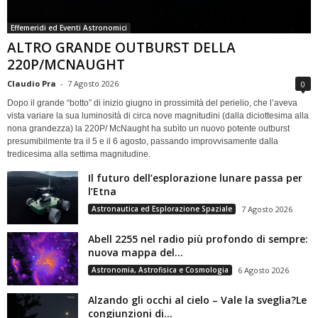
Effemeridi ed Eventi Astronomici
ALTRO GRANDE OUTBURST DELLA
220P/MCNAUGHT
Claudio Pra
-
7 Agosto 2026
0
Dopo il grande “botto” di inizio giugno in prossimità del perielio, che l’aveva
vista variare la sua luminosità di circa nove magnitudini (dalla diciottesima alla
nona grandezza) la 220P/ McNaught ha subìto un nuovo potente outburst
presumibilmente tra il 5 e il 6 agosto, passando improvvisamente dalla
tredicesima alla settima magnitudine.
Il futuro dell’esplorazione lunare passa per
l’Etna
Astronautica ed Esplorazione Spaziale
7 Agosto 2026
Abell 2255 nel radio più profondo di sempre:
nuova mappa del...
Astronomia, Astrofisica e Cosmologia
6 Agosto 2026
Alzando gli occhi al cielo – Vale la sveglia?Le
congiunzioni di...