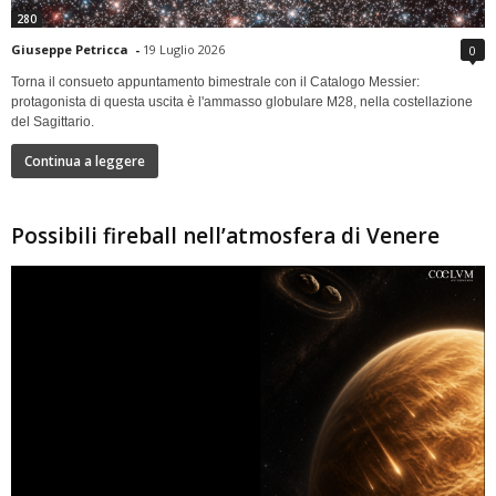
280
Giuseppe Petricca
-
19 Luglio 2026
0
Torna il consueto appuntamento bimestrale con il Catalogo Messier:
protagonista di questa uscita è l'ammasso globulare M28, nella costellazione
del Sagittario.
Continua a leggere
Possibili fireball nell’atmosfera di Venere