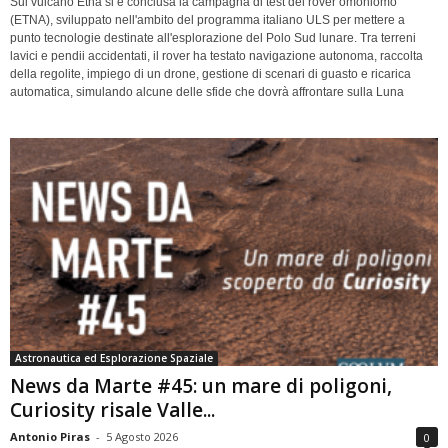
Sul vulcano Etna si è conclusa la campagna di test del rover omoniomo
(ETNA), sviluppato nell'ambito del programma italiano ULS per mettere a
punto tecnologie destinate all'esplorazione del Polo Sud lunare. Tra terreni
lavici e pendii accidentati, il rover ha testato navigazione autonoma, raccolta
della regolite, impiego di un drone, gestione di scenari di guasto e ricarica
automatica, simulando alcune delle sfide che dovrà affrontare sulla Luna
Astronautica ed Esplorazione Spaziale
News da Marte #45: un mare di poligoni,
Curiosity risale Valle...
Antonio Piras
-
5 Agosto 2026
0