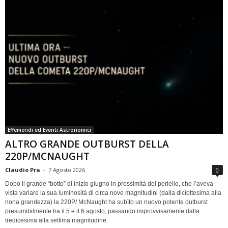
Effemeridi ed Eventi Astronomici
ALTRO GRANDE OUTBURST DELLA
220P/MCNAUGHT
Claudio Pra
-
7 Agosto 2026
0
Dopo il grande “botto” di inizio giugno in prossimità del perielio, che l’aveva
vista variare la sua luminosità di circa nove magnitudini (dalla diciottesima alla
nona grandezza) la 220P/ McNaught ha subìto un nuovo potente outburst
presumibilmente tra il 5 e il 6 agosto, passando improvvisamente dalla
tredicesima alla settima magnitudine.