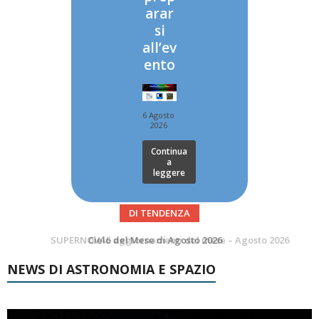
arar
si
all’ev
ento
6 Agosto
2026
Continua
a
leggere
DI TENDENZA
SUPERNOVAE aggiornamenti del mese – Agosto 2026
Le Comete del mese di Agosto: LA 10P/TEMPEL AL PERIELIO
NEWS DI ASTRONOMIA E SPAZIO