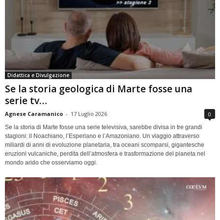
Didattica e Divulgazione
Se la storia geologica di Marte fosse una
serie tv…
Agnese Caramanico
-
17 Luglio 2026
0
Se la storia di Marte fosse una serie televisiva, sarebbe divisa in tre grandi
stagioni: il Noachiano, l’Esperiano e l’Amazoniano. Un viaggio attraverso
miliardi di anni di evoluzione planetaria, tra oceani scomparsi, gigantesche
eruzioni vulcaniche, perdita dell’atmosfera e trasformazione del pianeta nel
mondo arido che osserviamo oggi.