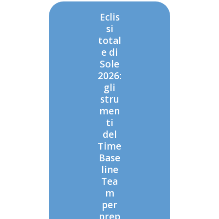
Eclis
si
total
e di
Sole
2026:
gli
stru
men
ti
del
Time
Base
line
Tea
m
per
prep