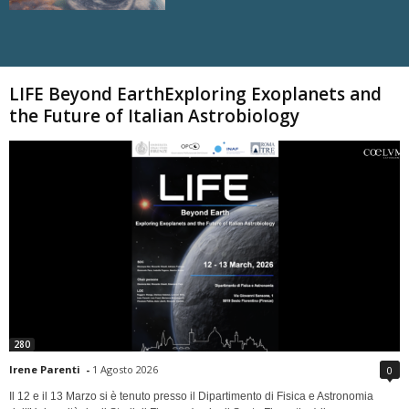
Carica altri
LIFE Beyond EarthExploring Exoplanets and
the Future of Italian Astrobiology
280
Irene Parenti
-
1 Agosto 2026
0
Il 12 e il 13 Marzo si è tenuto presso il Dipartimento di Fisica e Astronomia