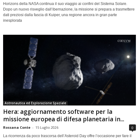
Horizons della NASA continua il suo viaggio ai confini del Sistema Solare.
Dopo un nuovo risveglio dall’ibernazione, la missione si prepara a trasmettere
dati preziosi dalla fascia di Kuiper, una regione ancora in gran parte
inesplorata
Astronautica ed Esplorazione Spaziale
Hera: aggiornamento software per la
missione europea di difesa planetaria in...
Rossana Conte
-
15 Luglio 2026
0
La ricorrenza da poco trascorsa dell’Asteroid Day offre l’occasione per fare il