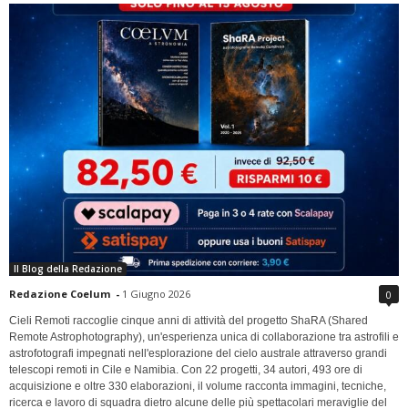
Il Blog della Redazione
Redazione Coelum
-
1 Giugno 2026
0
Cieli Remoti raccoglie cinque anni di attività del progetto ShaRA (Shared
Remote Astrophotography), un'esperienza unica di collaborazione tra astrofili e
astrofotografi impegnati nell'esplorazione del cielo australe attraverso grandi
telescopi remoti in Cile e Namibia. Con 22 progetti, 34 autori, 493 ore di
acquisizione e oltre 330 elaborazioni, il volume racconta immagini, tecniche,
ricerca e lavoro di squadra dietro alcune delle più spettacolari meraviglie del