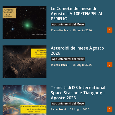
Le Comete del mese di
Agosto: LA 10P/TEMPEL AL
PERIELIO
Appuntamenti del Mese
Claudio Pra
-
29 Luglio 2026
0
Asteroidi del mese Agosto
2026
Appuntamenti del Mese
Marco Iozzi
-
28 Luglio 2026
0
Transiti di ISS International
Space Station e Tiangong –
Agosto 2026
Appuntamenti del Mese
Lara Fossi
-
27 Luglio 2026
0