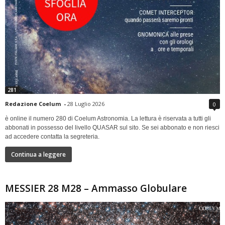
281
Redazione Coelum
-
28 Luglio 2026
0
è online il numero 280 di Coelum Astronomia. La lettura è riservata a tutti gli
abbonati in possesso del livello QUASAR sul sito. Se sei abbonato e non riesci
ad accedere contatta la segreteria.
Continua a leggere
MESSIER 28 M28 – Ammasso Globulare