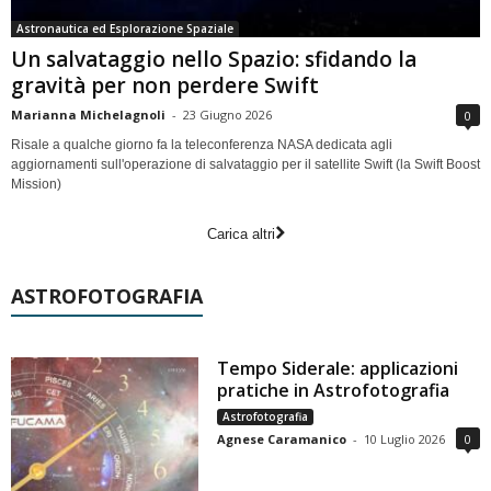
Astronautica ed Esplorazione Spaziale
Un salvataggio nello Spazio: sfidando la
gravità per non perdere Swift
Marianna Michelagnoli
-
23 Giugno 2026
0
Risale a qualche giorno fa la teleconferenza NASA dedicata agli
aggiornamenti sull'operazione di salvataggio per il satellite Swift (la Swift Boost
Mission)
Carica altri
ASTROFOTOGRAFIA
Tempo Siderale: applicazioni
pratiche in Astrofotografia
Astrofotografia
Agnese Caramanico
-
10 Luglio 2026
0