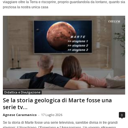
viaggiare oltre la Terra e riscoprire, proprio guardandola da lontano, quanto sia
preziosa la nostra unica casa
Didattica e Divulgazione
Se la storia geologica di Marte fosse una
serie tv…
Agnese Caramanico
-
17 Luglio 2026
0
Se la storia di Marte fosse una serie televisiva, sarebbe divisa in tre grandi
stagioni: il Noachiano, l’Esperiano e l’Amazoniano. Un viaggio attraverso