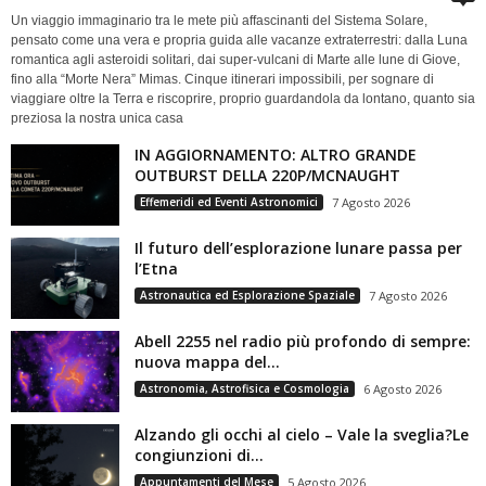
Un viaggio immaginario tra le mete più affascinanti del Sistema Solare,
pensato come una vera e propria guida alle vacanze extraterrestri: dalla Luna
romantica agli asteroidi solitari, dai super-vulcani di Marte alle lune di Giove,
fino alla “Morte Nera” Mimas. Cinque itinerari impossibili, per sognare di
viaggiare oltre la Terra e riscoprire, proprio guardandola da lontano, quanto sia
preziosa la nostra unica casa
IN AGGIORNAMENTO: ALTRO GRANDE
OUTBURST DELLA 220P/MCNAUGHT
Effemeridi ed Eventi Astronomici
7 Agosto 2026
Il futuro dell’esplorazione lunare passa per
l’Etna
Astronautica ed Esplorazione Spaziale
7 Agosto 2026
Abell 2255 nel radio più profondo di sempre:
nuova mappa del...
Astronomia, Astrofisica e Cosmologia
6 Agosto 2026
Alzando gli occhi al cielo – Vale la sveglia?Le
congiunzioni di...
Appuntamenti del Mese
5 Agosto 2026