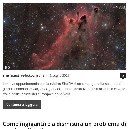
280
shara.astrophotography
-
12 Luglio 2026
0
Il nuovo appuntamento con la rubrica ShaRA ci accompagna alla scoperta dei
globuli cometari CG30, CG31, CG38, ai bordi della Nebulosa di Gum a cavallo
tra le costellazioni della Poppa e della Vela
Continua a leggere
Come ingigantire a dismisura un problema di