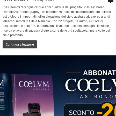
Cieli Remoti raccoglie cinque anni di attività del progetto ShaRA (Shared
Remote Astrophotography), un'esperienza unica di collaborazione tra astrofili e
astrofotografi impegnati nell'esplorazione del cielo australe attraverso grandi
telescopi remoti in Cile e Namibia. Con 22 progetti, 34 autori, 493 ore di
acquisizione e oltre 330 elaborazioni, il volume racconta immagini, tecniche,
ricerca e lavoro di squadra dietro alcune delle più spettacolari meraviglie del
cielo profondo.
Continua a leggere