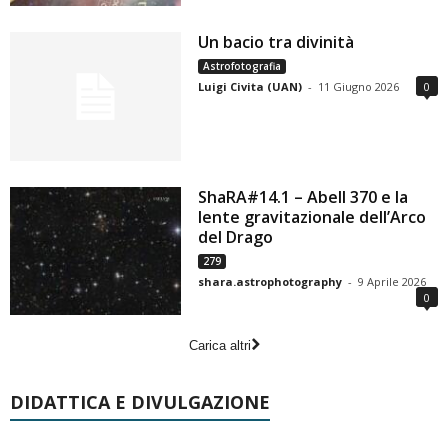
Un bacio tra divinità
Astrofotografia
Luigi Civita (UAN)
-
11 Giugno 2026
0
ShaRA#14.1 – Abell 370 e la
lente gravitazionale dell’Arco
del Drago
279
shara.astrophotography
-
9 Aprile 2026
0
Carica altri
DIDATTICA E DIVULGAZIONE