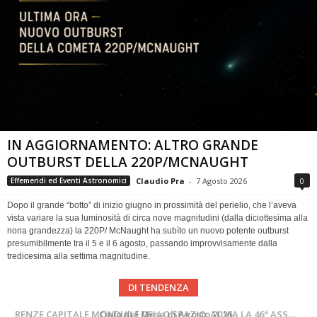
IN AGGIORNAMENTO: ALTRO GRANDE
OUTBURST DELLA 220P/MCNAUGHT
Claudio Pra
-
7 Agosto 2026
0
Effemeridi ed Eventi Astronomici
Dopo il grande “botto” di inizio giugno in prossimità del perielio, che l’aveva
vista variare la sua luminosità di circa nove magnitudini (dalla diciottesima alla
nona grandezza) la 220P/ McNaught ha subìto un nuovo potente outburst
presumibilmente tra il 5 e il 6 agosto, passando improvvisamente dalla
tredicesima alla settima magnitudine.
DI TENDENZA
SUPERNOVAE aggiornamenti del mese – Agosto 2026
Cielo del Mese di Agosto 2026