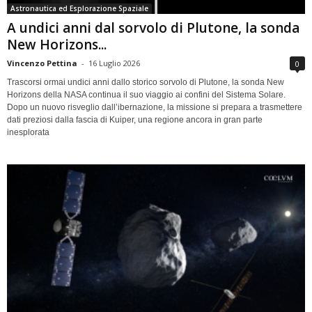
Astronautica ed Esplorazione Spaziale
A undici anni dal sorvolo di Plutone, la sonda
New Horizons...
Vincenzo Pettina
-
16 Luglio 2026
0
Trascorsi ormai undici anni dallo storico sorvolo di Plutone, la sonda New
Horizons della NASA continua il suo viaggio ai confini del Sistema Solare.
Dopo un nuovo risveglio dall’ibernazione, la missione si prepara a trasmettere
dati preziosi dalla fascia di Kuiper, una regione ancora in gran parte
inesplorata