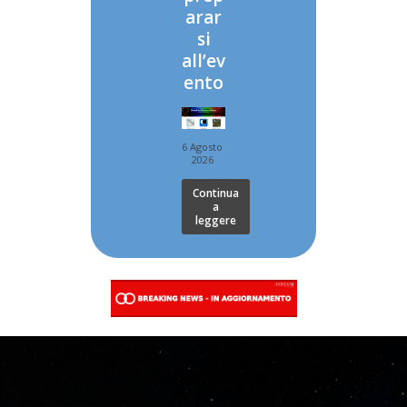
arar
si
all’ev
ento
6 Agosto
2026
Continua
a
leggere