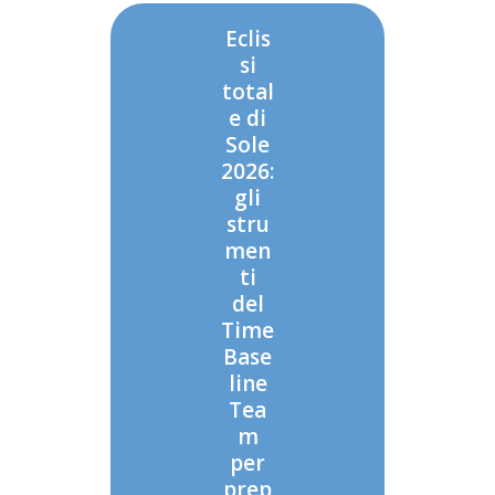
Eclis
si
total
e di
Sole
2026:
gli
stru
men
ti
del
Time
Base
line
Tea
m
per
prep