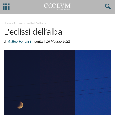
Home
>
Eclisse
>
L’eclissi Dell’alba
L’eclissi dell’alba
di
Matteo Ferrarini
inserita il
16 Maggio 2022