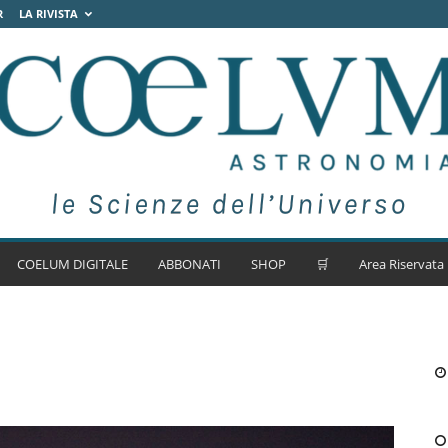
R
LA RIVISTA
COELUM DIGITALE
ABBONATI
SHOP
🛒
Area Riservata