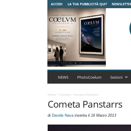
ACCEDI
LA TUA PUBBLICITÀ QUI?
NEWSLETTE
C
o
NEWS
PhotoCoelum
Sezioni
e
l
u
Home
>
Cometa
>
Cometa Panstarrs
Cometa Panstarrs
m
A
s
di
Davide Nava
inserita il
16 Marzo 2013
t
r
o