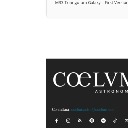
M33 Triangulum Galaxy – First Versio
Contattaci:
coelumastro@coelum.com