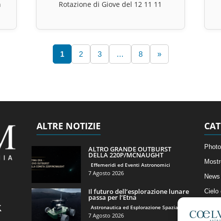
n
Rotazione di Giove del 12 11 11
1
2
3
…
8
»
ALTRE NOTIZIE
CAT
Photo
ALTRO GRANDE OUTBURST
DELLA 220P/MCNAUGHT
Mostr
Effemeridi ed Eventi Astronomici
7 Agosto 2026
News 
Il futuro dell’esplorazione lunare
Cielo
passa per l’Etna
Astro
Astronautica ed Esplorazione Spaziale
7 Agosto 2026
Artico