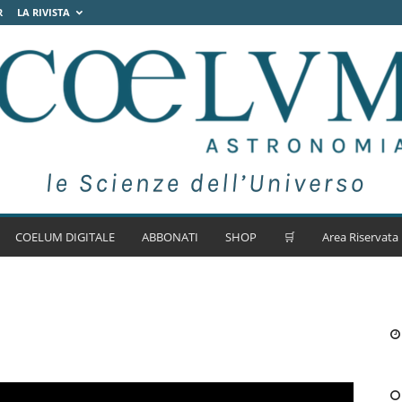
R
LA RIVISTA
COELUM DIGITALE
ABBONATI
SHOP
🛒
Area Riservata