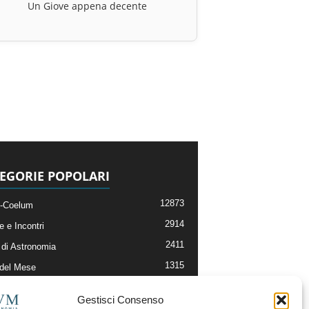
Un Giove appena decente
EGORIE POPOLARI
12873
-Coelum
2914
e e Incontri
2411
di Astronomia
1315
 del Mese
365
nomia, Astrofisica e Cosmologia
Gestisci Consenso
268
li e Risorse On-Line