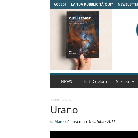
ACCEDI
LA TUA PUBBLICITÀ QUI?
NEWSLETTE
C
o
NEWS
PhotoCoelum
Sezioni
e
l
u
Home
>
Urano
Urano
m
A
s
di
Marco Z.
inserita il
9 Ottobre 2011
t
r
o