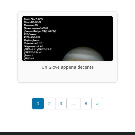
Un Giove appena decente
1
2
3
…
8
»