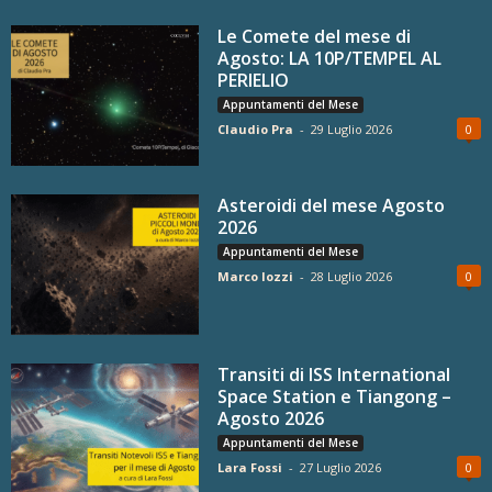
Le Comete del mese di
Agosto: LA 10P/TEMPEL AL
PERIELIO
Appuntamenti del Mese
Claudio Pra
-
29 Luglio 2026
0
Asteroidi del mese Agosto
2026
Appuntamenti del Mese
Marco Iozzi
-
28 Luglio 2026
0
Transiti di ISS International
Space Station e Tiangong –
Agosto 2026
Appuntamenti del Mese
Lara Fossi
-
27 Luglio 2026
0