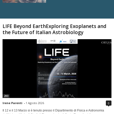
Carica altri
LIFE Beyond EarthExploring Exoplanets and
the Future of Italian Astrobiology
280
Irene Parenti
-
1 Agosto 2026
0
Il 12 e il 13 Marzo si è tenuto presso il Dipartimento di Fisica e Astronomia