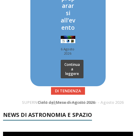
arar
si
all’ev
ento
6 Agosto
2026
Continua
a
leggere
DI TENDENZA
SUPERNOVAE aggiornamenti del mese – Agosto 2026
Le Comete del mese di Agosto: LA 10P/TEMPEL AL PERIELIO
NEWS DI ASTRONOMIA E SPAZIO