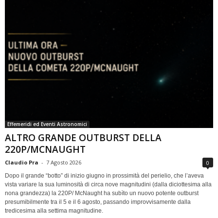
Effemeridi ed Eventi Astronomici
ALTRO GRANDE OUTBURST DELLA
220P/MCNAUGHT
Claudio Pra
-
7 Agosto 2026
0
Dopo il grande “botto” di inizio giugno in prossimità del perielio, che l’aveva
vista variare la sua luminosità di circa nove magnitudini (dalla diciottesima alla
nona grandezza) la 220P/ McNaught ha subìto un nuovo potente outburst
presumibilmente tra il 5 e il 6 agosto, passando improvvisamente dalla
tredicesima alla settima magnitudine.