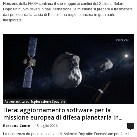
Horizons della NASA continua il suo viaggio ai confini del Sistema Solare.
Dopo un nuovo risveglio dall’ibernazione, la missione si prepara a trasmettere
dati preziosi dalla fascia di Kuiper, una regione ancora in gran parte
inesplorata
Astronautica ed Esplorazione Spaziale
Hera: aggiornamento software per la
missione europea di difesa planetaria in...
Rossana Conte
-
15 Luglio 2026
0
La ricorrenza da poco trascorsa dell’Asteroid Day offre l’occasione per fare il