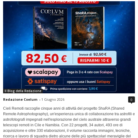
Il Blog della Redazione
Redazione Coelum
-
1 Giugno 2026
0
Cieli Remoti raccoglie cinque anni di attività del progetto ShaRA (Shared
Remote Astrophotography), un'esperienza unica di collaborazione tra astrofili e
astrofotografi impegnati nell'esplorazione del cielo australe attraverso grandi
telescopi remoti in Cile e Namibia. Con 22 progetti, 34 autori, 493 ore di
acquisizione e oltre 330 elaborazioni, il volume racconta immagini, tecniche,
ricerca e lavoro di squadra dietro alcune delle più spettacolari meraviglie del