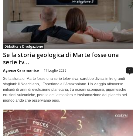
Didattica e Divulgazione
Se la storia geologica di Marte fosse una
serie tv…
Agnese Caramanico
-
17 Luglio 2026
0
Se la storia di Marte fosse una serie televisiva, sarebbe divisa in tre grandi
stagioni: il Noachiano, l’Esperiano e l’Amazoniano. Un viaggio attraverso
miliardi di anni di evoluzione planetaria, tra oceani scomparsi, gigantesche
eruzioni vulcaniche, perdita dell’atmosfera e trasformazione del pianeta nel
mondo arido che osserviamo oggi.