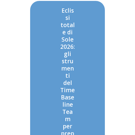
Eclis
si
total
e di
Sole
2026:
gli
stru
men
ti
del
Time
Base
line
Tea
m
per
prep