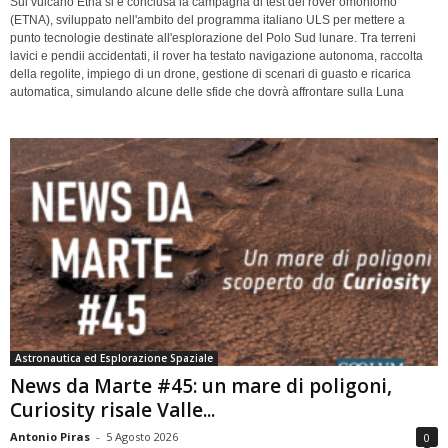
Sul vulcano Etna si è conclusa la campagna di test del rover omoniomo
(ETNA), sviluppato nell'ambito del programma italiano ULS per mettere a
punto tecnologie destinate all'esplorazione del Polo Sud lunare. Tra terreni
lavici e pendii accidentati, il rover ha testato navigazione autonoma, raccolta
della regolite, impiego di un drone, gestione di scenari di guasto e ricarica
automatica, simulando alcune delle sfide che dovrà affrontare sulla Luna
Astronautica ed Esplorazione Spaziale
News da Marte #45: un mare di poligoni,
Curiosity risale Valle...
Antonio Piras
-
5 Agosto 2026
0