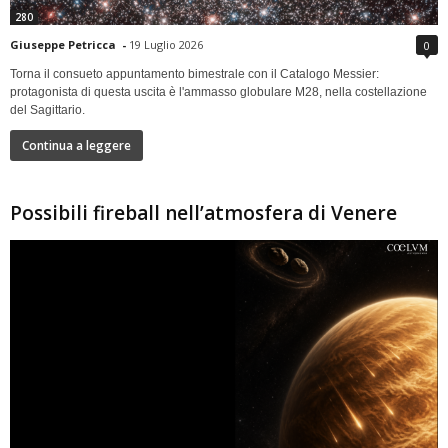
280
Giuseppe Petricca
-
19 Luglio 2026
0
Torna il consueto appuntamento bimestrale con il Catalogo Messier:
protagonista di questa uscita è l'ammasso globulare M28, nella costellazione
del Sagittario.
Continua a leggere
Possibili fireball nell’atmosfera di Venere