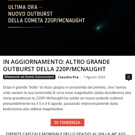
IN AGGIORNAMENTO: ALTRO GRANDE
OUTBURST DELLA 220P/MCNAUGHT
Claudio Pra
-
7 Agosto 2026
0
Effemeridi ed Eventi Astronomici
Dopo il grande “botto” di inizio giugno in prossimità del perielio, che l’aveva
vista variare la sua luminosità di circa nove magnitudini (dalla diciottesima alla
nona grandezza) la 220P/ McNaught ha subìto un nuovo potente outburst
presumibilmente tra il 5 e il 6 agosto, passando improvvisamente dalla
tredicesima alla settima magnitudine.
DI TENDENZA
SUPERNOVAE aggiornamenti del mese – Agosto 2026
Cielo del Mese di Agosto 2026