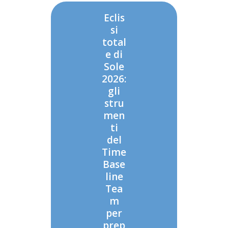
Eclis
si
total
e di
Sole
2026:
gli
stru
men
ti
del
Time
Base
line
Tea
m
per
prep