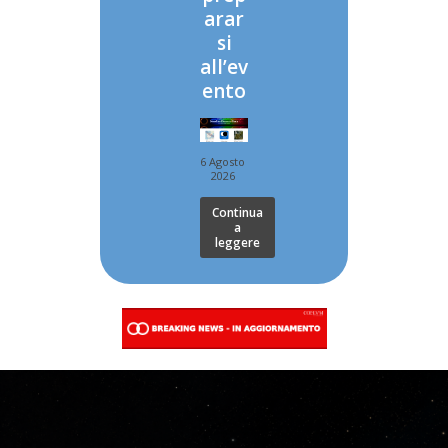
arar
si
all’ev
ento
6 Agosto
2026
Continua
a
leggere