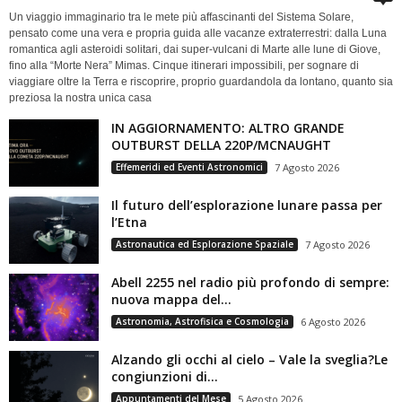
Un viaggio immaginario tra le mete più affascinanti del Sistema Solare,
pensato come una vera e propria guida alle vacanze extraterrestri: dalla Luna
romantica agli asteroidi solitari, dai super-vulcani di Marte alle lune di Giove,
fino alla “Morte Nera” Mimas. Cinque itinerari impossibili, per sognare di
viaggiare oltre la Terra e riscoprire, proprio guardandola da lontano, quanto sia
preziosa la nostra unica casa
IN AGGIORNAMENTO: ALTRO GRANDE
OUTBURST DELLA 220P/MCNAUGHT
Effemeridi ed Eventi Astronomici
7 Agosto 2026
Il futuro dell’esplorazione lunare passa per
l’Etna
Astronautica ed Esplorazione Spaziale
7 Agosto 2026
Abell 2255 nel radio più profondo di sempre:
nuova mappa del...
Astronomia, Astrofisica e Cosmologia
6 Agosto 2026
Alzando gli occhi al cielo – Vale la sveglia?Le
congiunzioni di...
Appuntamenti del Mese
5 Agosto 2026