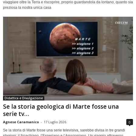
viaggiare oltre la Terra e riscoprire, proprio guardandola da lontano, quanto sia
preziosa la nostra unica casa
Didattica e Divulgazione
Se la storia geologica di Marte fosse una
serie tv…
Agnese Caramanico
-
17 Luglio 2026
0
Se la storia di Marte fosse una serie televisiva, sarebbe divisa in tre grandi
stagioni: il Noachiano, l’Esperiano e l’Amazoniano. Un viaggio attraverso