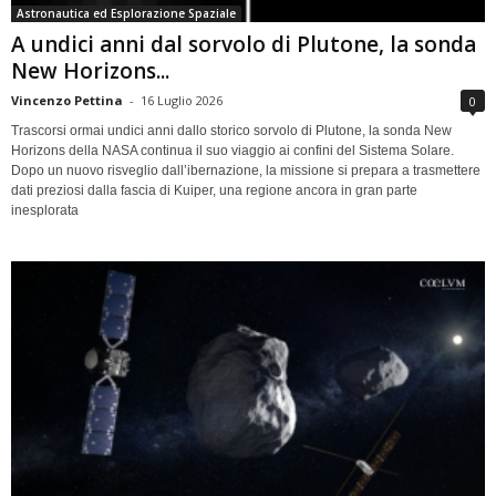
Astronautica ed Esplorazione Spaziale
A undici anni dal sorvolo di Plutone, la sonda
New Horizons...
Vincenzo Pettina
-
16 Luglio 2026
0
Trascorsi ormai undici anni dallo storico sorvolo di Plutone, la sonda New
Horizons della NASA continua il suo viaggio ai confini del Sistema Solare.
Dopo un nuovo risveglio dall’ibernazione, la missione si prepara a trasmettere
dati preziosi dalla fascia di Kuiper, una regione ancora in gran parte
inesplorata