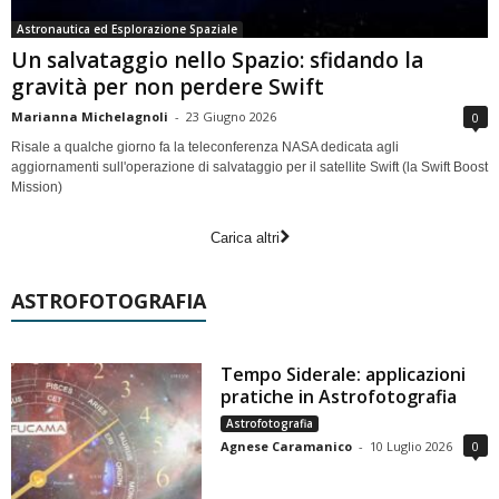
Astronautica ed Esplorazione Spaziale
Un salvataggio nello Spazio: sfidando la
gravità per non perdere Swift
Marianna Michelagnoli
-
23 Giugno 2026
0
Risale a qualche giorno fa la teleconferenza NASA dedicata agli
aggiornamenti sull'operazione di salvataggio per il satellite Swift (la Swift Boost
Mission)
Carica altri
ASTROFOTOGRAFIA
Tempo Siderale: applicazioni
pratiche in Astrofotografia
Astrofotografia
Agnese Caramanico
-
10 Luglio 2026
0