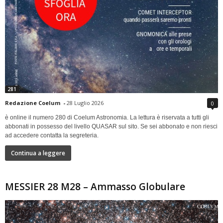
281
Redazione Coelum
-
28 Luglio 2026
0
è online il numero 280 di Coelum Astronomia. La lettura è riservata a tutti gli
abbonati in possesso del livello QUASAR sul sito. Se sei abbonato e non riesci
ad accedere contatta la segreteria.
Continua a leggere
MESSIER 28 M28 – Ammasso Globulare