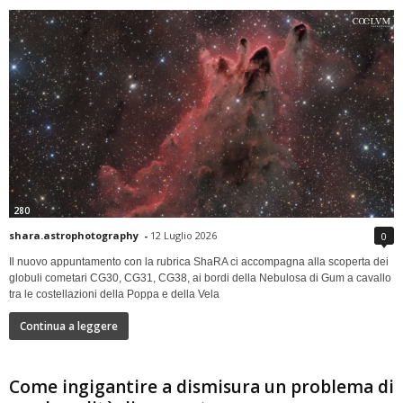
280
shara.astrophotography
-
12 Luglio 2026
0
Il nuovo appuntamento con la rubrica ShaRA ci accompagna alla scoperta dei
globuli cometari CG30, CG31, CG38, ai bordi della Nebulosa di Gum a cavallo
tra le costellazioni della Poppa e della Vela
Continua a leggere
Come ingigantire a dismisura un problema di