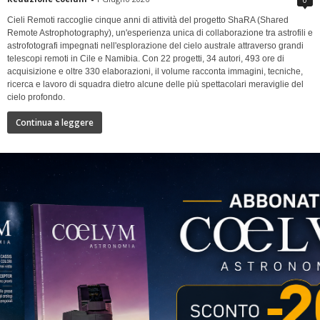
Cieli Remoti raccoglie cinque anni di attività del progetto ShaRA (Shared
Remote Astrophotography), un'esperienza unica di collaborazione tra astrofili e
astrofotografi impegnati nell'esplorazione del cielo australe attraverso grandi
telescopi remoti in Cile e Namibia. Con 22 progetti, 34 autori, 493 ore di
acquisizione e oltre 330 elaborazioni, il volume racconta immagini, tecniche,
ricerca e lavoro di squadra dietro alcune delle più spettacolari meraviglie del
cielo profondo.
Continua a leggere