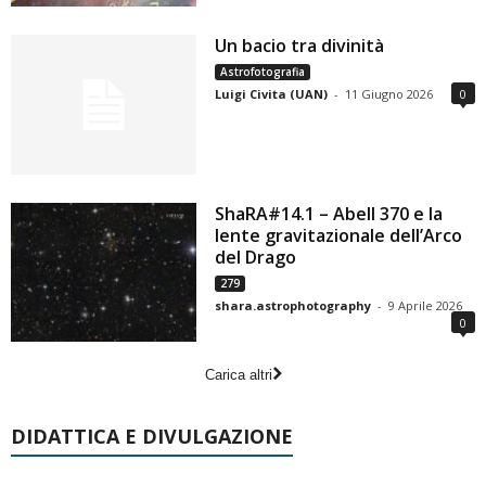
Un bacio tra divinità
Astrofotografia
Luigi Civita (UAN)
-
11 Giugno 2026
0
ShaRA#14.1 – Abell 370 e la
lente gravitazionale dell’Arco
del Drago
279
shara.astrophotography
-
9 Aprile 2026
0
Carica altri
DIDATTICA E DIVULGAZIONE