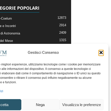
EGORIE POPOLARI
12873
-Coelum
2914
e e Incontri
2409
di Astronomia
1315
 del Mese
365
nomia, Astrofisica e Cosmologia
Gestisci Consenso
268
li e Risorse On-Line
192
og della Redazione
le migliori esperienze, utilizziamo tecnologie come i cookie per memorizzare
 alle informazioni del dispositivo. Il consenso a queste tecnologie ci
i elaborare dati come il comportamento di navigazione o ID unici su questo
consentire o ritirare il consenso può influire negativamente su alcune
he e funzioni.
izi
cetta
Nega
Visualizza le preferenze