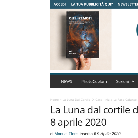
ACCEDI
LA TUA PUBBLICITÀ QUI?
NEWSLETTE
C
o
NEWS
PhotoCoelum
Sezioni
e
l
u
Home
>
La Luna Dal Cortile Di Casa: Inizia La Fase Calante.
La Luna dal cortile di
m
A
8 aprile 2020
s
t
r
di
Manuel Floris
inserita il
9 Aprile 2020
o