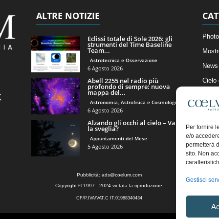
ALTRE NOTIZIE
CAT
Photo
Eclissi totale di Sole 2026: gli
strumenti del Time Baseline
Team...
Mostr
Astrotecnica e Osservazione
News 
6 Agosto 2026
Abell 2255 nel radio più
Cielo
profondo di sempre: nuova
mappa del...
Astro
Astronomia, Astrofisica e Cosmologia
Artico
6 Agosto 2026
Alzando gli occhi al cielo – Vale
Il Bl
Per fornire 
la sveglia?
e/o accedere
Appuntamenti del Mese
permetterà d
5 Agosto 2026
sito. Non ac
caratteristic
Pubblicità:
ads@coelum.com
Gestisci serv
Copyright © 1997 - 2024 vietata la riproduzione.
CF/P.IVA/VAT.C IT.01988340434
Ac