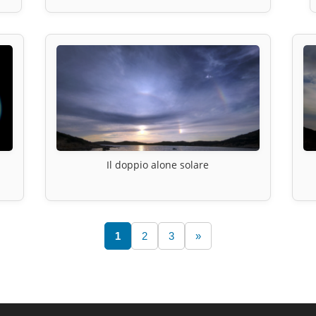
Il doppio alone solare
1
2
3
»