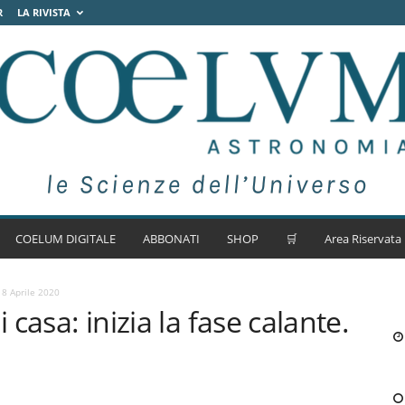
R
LA RIVISTA
COELUM DIGITALE
ABBONATI
SHOP
🛒
Area Riservata
 8 Aprile 2020
 casa: inizia la fase calante.