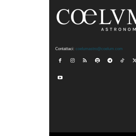
Contattaci:
coelumastro@coelum.com