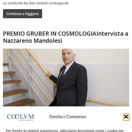
un confronto tra due modelli contrapposti.
Continua a leggere
PREMIO GRUBER IN COSMOLOGIAIntervista a
Nazzareno Mandolesi
280
Gestisci Consenso
Frida Paolella
-
16 Giugno 2026
0
Per fornire le migliori esperienze, utilizziamo tecnologie come i cookie per
Intervista al professor Nazzareno Mandolesi, tra i protagonisti della cosmologia