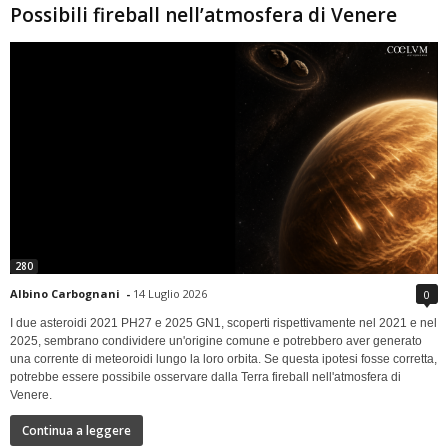
Possibili fireball nell’atmosfera di Venere
280
Albino Carbognani
-
14 Luglio 2026
0
I due asteroidi 2021 PH27 e 2025 GN1, scoperti rispettivamente nel 2021 e nel
2025, sembrano condividere un'origine comune e potrebbero aver generato
una corrente di meteoroidi lungo la loro orbita. Se questa ipotesi fosse corretta,
potrebbe essere possibile osservare dalla Terra fireball nell'atmosfera di
Venere.
Continua a leggere