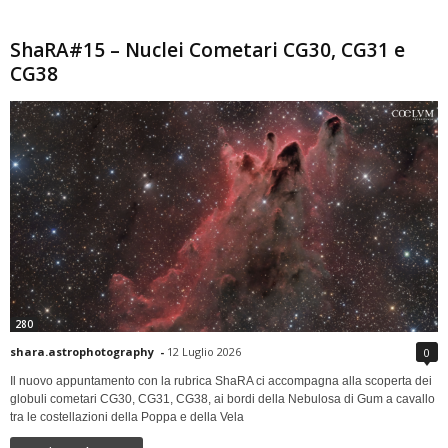
ShaRA#15 – Nuclei Cometari CG30, CG31 e
CG38
280
shara.astrophotography
-
12 Luglio 2026
0
Il nuovo appuntamento con la rubrica ShaRA ci accompagna alla scoperta dei
globuli cometari CG30, CG31, CG38, ai bordi della Nebulosa di Gum a cavallo
tra le costellazioni della Poppa e della Vela