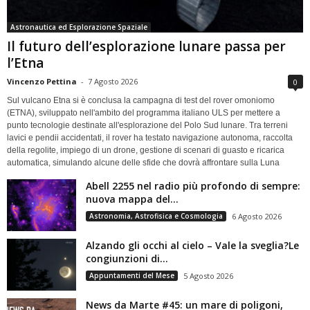
Astronautica ed Esplorazione Spaziale
Il futuro dell’esplorazione lunare passa per
l’Etna
Vincenzo Pettina
-
7 Agosto 2026
0
Sul vulcano Etna si è conclusa la campagna di test del rover omoniomo
(ETNA), sviluppato nell'ambito del programma italiano ULS per mettere a
punto tecnologie destinate all'esplorazione del Polo Sud lunare. Tra terreni
lavici e pendii accidentati, il rover ha testato navigazione autonoma, raccolta
della regolite, impiego di un drone, gestione di scenari di guasto e ricarica
automatica, simulando alcune delle sfide che dovrà affrontare sulla Luna
Abell 2255 nel radio più profondo di sempre:
nuova mappa del...
Astronomia, Astrofisica e Cosmologia
6 Agosto 2026
Alzando gli occhi al cielo – Vale la sveglia?Le
congiunzioni di...
Appuntamenti del Mese
5 Agosto 2026
News da Marte #45: un mare di poligoni,