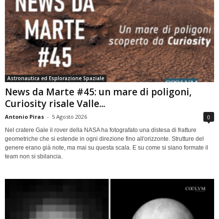
Astronautica ed Esplorazione Spaziale
News da Marte #45: un mare di poligoni,
Curiosity risale Valle...
Antonio Piras
-
5 Agosto 2026
0
Nel cratere Gale il rover della NASA ha fotografato una distesa di fratture
geometriche che si estende in ogni direzione fino all'orizzonte. Strutture del
genere erano già note, ma mai su questa scala. E su come si siano formate il
team non si sbilancia.