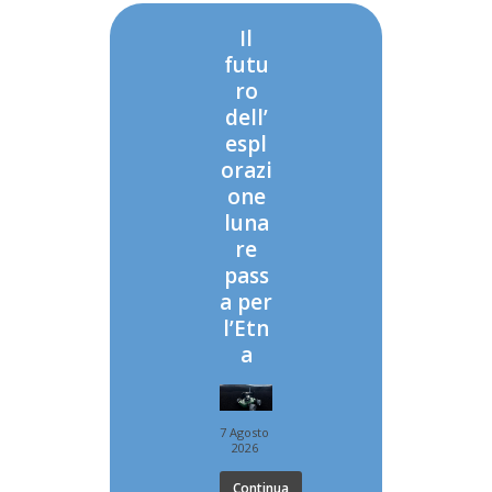
Il
futu
ro
dell’
espl
orazi
one
luna
re
pass
a per
l’Etn
a
7 Agosto
2026
Continua