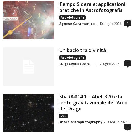
Tempo Siderale: applicazioni
pratiche in Astrofotografia
Astrofotografia
Agnese Caramanico
-
10 Luglio 2026
0
Un bacio tra divinità
Astrofotografia
Luigi Civita (UAN)
-
11 Giugno 2026
0
ShaRA#14.1 – Abell 370 e la
lente gravitazionale dell’Arco
del Drago
279
shara.astrophotography
-
9 Aprile 2026
0