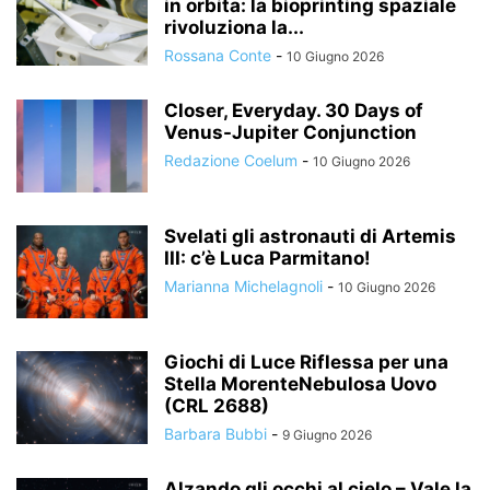
in orbita: la bioprinting spaziale
rivoluziona la...
Rossana Conte
-
10 Giugno 2026
Closer, Everyday. 30 Days of
Venus-Jupiter Conjunction
Redazione Coelum
-
10 Giugno 2026
Svelati gli astronauti di Artemis
III: c’è Luca Parmitano!
Marianna Michelagnoli
-
10 Giugno 2026
Giochi di Luce Riflessa per una
Stella MorenteNebulosa Uovo
(CRL 2688)
Barbara Bubbi
-
9 Giugno 2026
Alzando gli occhi al cielo – Vale la