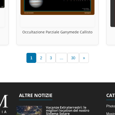
Occultazione Parziale Ganymede Callisto
1
2
3
…
30
»
ALTRE NOTIZIE
CAT
Photo
Vacanze Extraterrestri: le
migliori location del nostro
Sistema Solare
Mostr