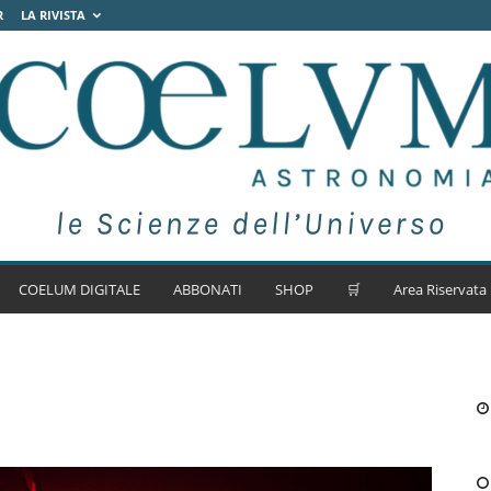
R
LA RIVISTA
COELUM DIGITALE
ABBONATI
SHOP
🛒
Area Riservata