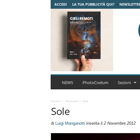
ACCEDI
LA TUA PUBBLICITÀ QUI?
NEWSLETTE
C
o
NEWS
PhotoCoelum
Sezioni
e
l
u
Home
>
- Nessuno
>
Sole
Sole
m
A
s
di
Luigi Manganotti
inserita il
2 Novembre 2012
t
r
o