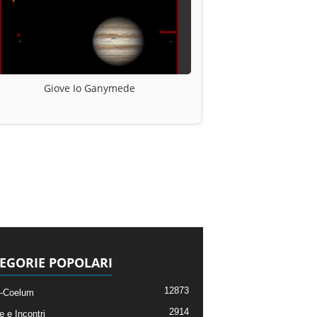
Giove Io Ganymede
EGORIE POPOLARI
12873
-Coelum
2914
e e Incontri