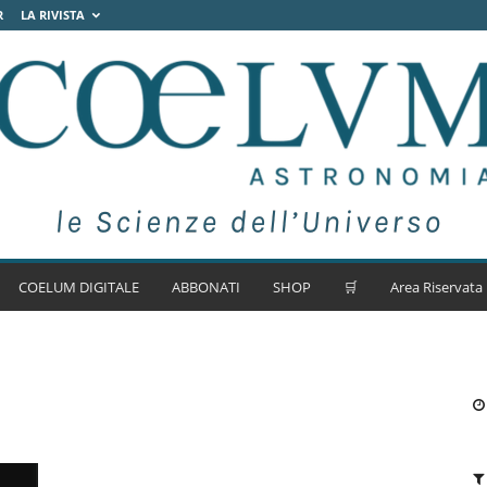
R
LA RIVISTA
COELUM DIGITALE
ABBONATI
SHOP
🛒
Area Riservata