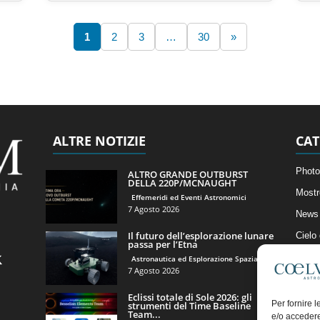
1
2
3
…
30
»
ALTRE NOTIZIE
CAT
Photo
ALTRO GRANDE OUTBURST
DELLA 220P/MCNAUGHT
Mostr
Effemeridi ed Eventi Astronomici
7 Agosto 2026
News 
Il futuro dell’esplorazione lunare
Cielo
passa per l’Etna
Astro
Astronautica ed Esplorazione Spaziale
7 Agosto 2026
Artico
Eclissi totale di Sole 2026: gli
Il Bl
Per fornire 
strumenti del Time Baseline
Team...
e/o accedere