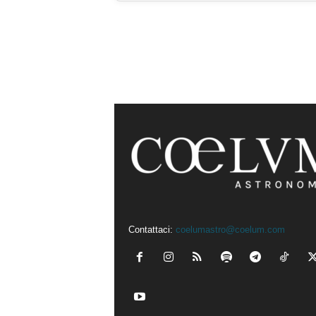
Contattaci:
coelumastro@coelum.com