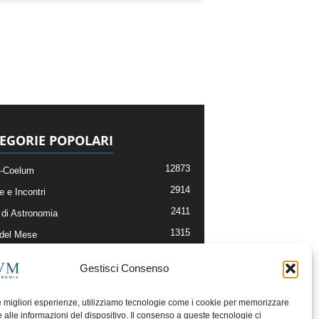
EGORIE POPOLARI
12873
-Coelum
2914
e e Incontri
2411
di Astronomia
1315
 del Mese
365
nomia, Astrofisica e Cosmologia
Gestisci Consenso
268
li e Risorse On-Line
192
og della Redazione
le migliori esperienze, utilizziamo tecnologie come i cookie per memorizzare
 alle informazioni del dispositivo. Il consenso a queste tecnologie ci