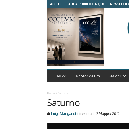
ACCEDI
LA TUA PUBBLICITÀ QUI?
NEWSLETTE
C
o
NEWS
PhotoCoelum
Sezioni
e
l
u
Home
>
Saturno
Saturno
m
A
s
di
Luigi Manganotti
inserita il
9 Maggio 2011
t
r
o