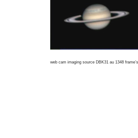
n
o
m
i
a
web cam imaging source DBK31 au 1348 frame’s a