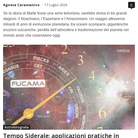
Agnese Caramanico
-
17 Luglio 2026
0
Se la storia di Marte fosse una serie televisiva, sarebbe divisa in tre grandi
stagioni: il Noachiano, l’Esperiano e l’Amazoniano. Un viaggio attraverso
miliardi di anni di evoluzione planetaria, tra oceani scomparsi, gigantesche
eruzioni vulcaniche, perdita dell’atmosfera e trasformazione del pianeta nel
mondo arido che osserviamo oggi.
Astrofotografia
Tempo Siderale: applicazioni pratiche in