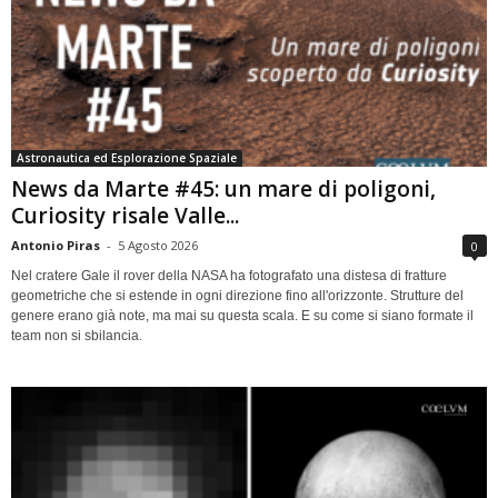
Astronautica ed Esplorazione Spaziale
News da Marte #45: un mare di poligoni,
Curiosity risale Valle...
Antonio Piras
-
5 Agosto 2026
0
Nel cratere Gale il rover della NASA ha fotografato una distesa di fratture
geometriche che si estende in ogni direzione fino all'orizzonte. Strutture del
genere erano già note, ma mai su questa scala. E su come si siano formate il
team non si sbilancia.