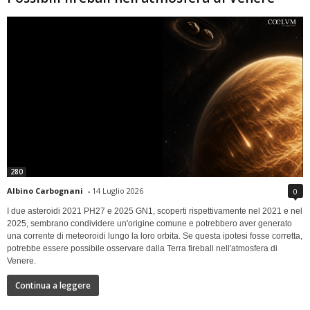
280
Albino Carbognani
-
14 Luglio 2026
0
I due asteroidi 2021 PH27 e 2025 GN1, scoperti rispettivamente nel 2021 e nel
2025, sembrano condividere un'origine comune e potrebbero aver generato
una corrente di meteoroidi lungo la loro orbita. Se questa ipotesi fosse corretta,
potrebbe essere possibile osservare dalla Terra fireball nell'atmosfera di
Venere.
Continua a leggere