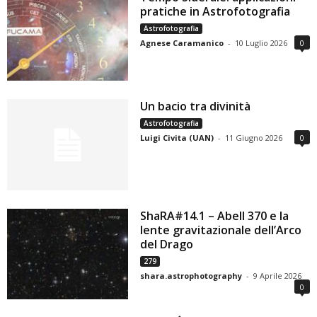
pratiche in Astrofotografia
Astrofotografia
Agnese Caramanico
-
10 Luglio 2026
0
Un bacio tra divinità
Astrofotografia
Luigi Civita (UAN)
-
11 Giugno 2026
0
ShaRA#14.1 – Abell 370 e la
lente gravitazionale dell’Arco
del Drago
279
shara.astrophotography
-
9 Aprile 2026
0