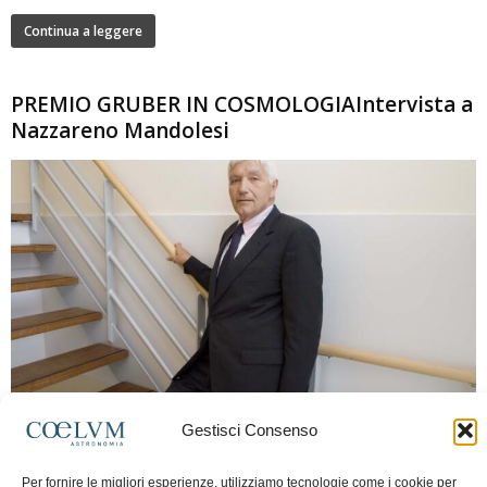
Continua a leggere
PREMIO GRUBER IN COSMOLOGIAIntervista a
Nazzareno Mandolesi
280
Gestisci Consenso
Frida Paolella
-
16 Giugno 2026
0
Intervista al professor Nazzareno Mandolesi, tra i protagonisti della cosmologia
Per fornire le migliori esperienze, utilizziamo tecnologie come i cookie per
spaziale europea e della missione Planck. Il dialogo ripercorre i principali