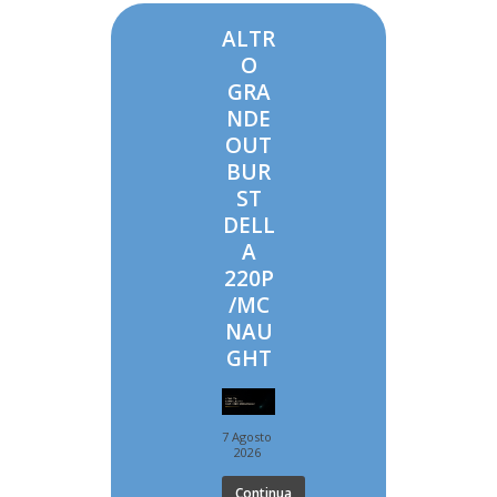
ALTR
O
GRA
NDE
OUT
BUR
ST
DELL
A
220P
/MC
NAU
GHT
7 Agosto
2026
Continua