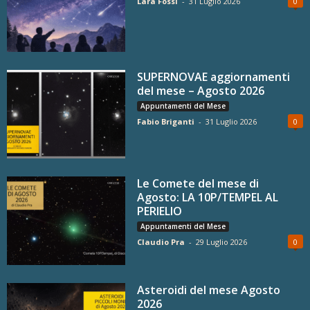
Lara Fossi
-
31 Luglio 2026
0
SUPERNOVAE aggiornamenti
del mese – Agosto 2026
Appuntamenti del Mese
Fabio Briganti
-
31 Luglio 2026
0
Le Comete del mese di
Agosto: LA 10P/TEMPEL AL
PERIELIO
Appuntamenti del Mese
Claudio Pra
-
29 Luglio 2026
0
Asteroidi del mese Agosto
2026