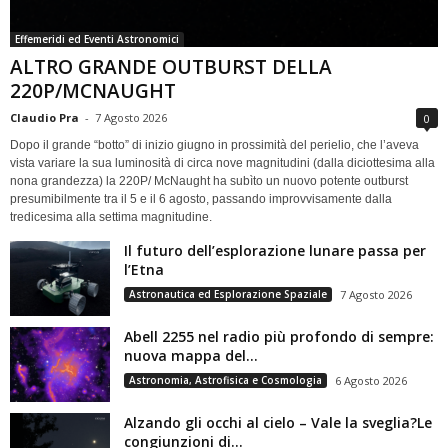
Effemeridi ed Eventi Astronomici
ALTRO GRANDE OUTBURST DELLA
220P/MCNAUGHT
Claudio Pra
-
7 Agosto 2026
0
Dopo il grande “botto” di inizio giugno in prossimità del perielio, che l’aveva
vista variare la sua luminosità di circa nove magnitudini (dalla diciottesima alla
nona grandezza) la 220P/ McNaught ha subìto un nuovo potente outburst
presumibilmente tra il 5 e il 6 agosto, passando improvvisamente dalla
tredicesima alla settima magnitudine.
Il futuro dell’esplorazione lunare passa per
l’Etna
Astronautica ed Esplorazione Spaziale
7 Agosto 2026
Abell 2255 nel radio più profondo di sempre:
nuova mappa del...
Astronomia, Astrofisica e Cosmologia
6 Agosto 2026
Alzando gli occhi al cielo – Vale la sveglia?Le
congiunzioni di...