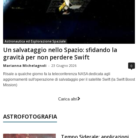
Astronautica ed Esplorazione Spaziale
Un salvataggio nello Spazio: sfidando la
gravità per non perdere Swift
Marianna Michelagnoli
-
23 Giugno 2026
0
Risale a qualche giorno fa la teleconferenza NASA dedicata agli
aggiornamenti sull'operazione di salvataggio per il satellite Swift (la Swift Boost
Mission)
Carica altri
ASTROFOTOGRAFIA
Tempo Siderale: applicazioni