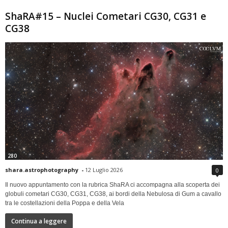
ShaRA#15 – Nuclei Cometari CG30, CG31 e
CG38
280
shara.astrophotography
-
12 Luglio 2026
0
Il nuovo appuntamento con la rubrica ShaRA ci accompagna alla scoperta dei
globuli cometari CG30, CG31, CG38, ai bordi della Nebulosa di Gum a cavallo
tra le costellazioni della Poppa e della Vela
Continua a leggere