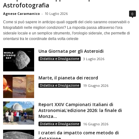
Astrofotografia
Agnese Caramanico
-
10 Luglio 2026
0
Come si può sapere in anticipo quali oggetti del cielo saranno osservabili o
fotografabili nelle migliori condizioni? La risposta passa attraverso l'ora
siderale locale e un semplice strumento, l'orologio siderale, che permette di
orientarsi tra le coordinate della volta celeste
Una Giornata per gli Asteroidi
Didattica e Divulgazione
3 Luglio 2026
Marte, il pianeta dei record
Didattica e Divulgazione
19 Giugno 2026
Report XXIV Campionati Italiani di
AstronomiaL'edizione 2026: la finale di
Monza...
Didattica e Divulgazione
16 Giugno 2026
I crateri da impatto come metodo di
datazione