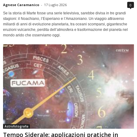
Agnese Caramanico
-
17 Luglio 2026
0
Se la storia di Marte fosse una serie televisiva, sarebbe divisa in tre grandi
stagioni: il Noachiano, l’Esperiano e l’Amazoniano. Un viaggio attraverso
miliardi di anni di evoluzione planetaria, tra oceani scomparsi, gigantesche
eruzioni vulcaniche, perdita dell’atmosfera e trasformazione del pianeta nel
mondo arido che osserviamo oggi.
Astrofotografia
Tempo Siderale: applicazioni pratiche in