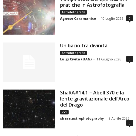
pratiche in Astrofotografia
Astrofotografia
Agnese Caramanico
-
10 Luglio 2026
0
Un bacio tra divinità
Astrofotografia
Luigi Civita (UAN)
-
11 Giugno 2026
0
ShaRA#14.1 – Abell 370 e la
lente gravitazionale dell’Arco
del Drago
279
shara.astrophotography
-
9 Aprile 2026
0