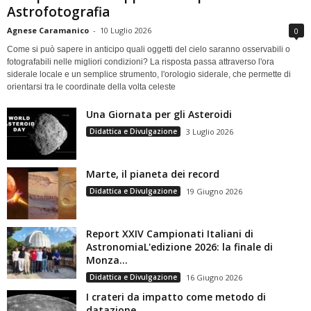
Astrofotografia
Agnese Caramanico
-
10 Luglio 2026
0
Come si può sapere in anticipo quali oggetti del cielo saranno osservabili o
fotografabili nelle migliori condizioni? La risposta passa attraverso l'ora
siderale locale e un semplice strumento, l'orologio siderale, che permette di
orientarsi tra le coordinate della volta celeste
Una Giornata per gli Asteroidi
Didattica e Divulgazione
3 Luglio 2026
Marte, il pianeta dei record
Didattica e Divulgazione
19 Giugno 2026
Report XXIV Campionati Italiani di
AstronomiaL'edizione 2026: la finale di
Monza...
Didattica e Divulgazione
16 Giugno 2026
I crateri da impatto come metodo di
datazione