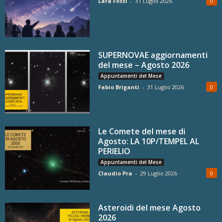
Lara Fossi
-
31 Luglio 2026
0
SUPERNOVAE aggiornamenti
del mese – Agosto 2026
Appuntamenti del Mese
Fabio Briganti
-
31 Luglio 2026
0
Le Comete del mese di
Agosto: LA 10P/TEMPEL AL
PERIELIO
Appuntamenti del Mese
Claudio Pra
-
29 Luglio 2026
0
Asteroidi del mese Agosto
2026