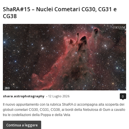
ShaRA#15 – Nuclei Cometari CG30, CG31 e
CG38
280
shara.astrophotography
-
12 Luglio 2026
0
Il nuovo appuntamento con la rubrica ShaRA ci accompagna alla scoperta dei
globuli cometari CG30, CG31, CG38, ai bordi della Nebulosa di Gum a cavallo
tra le costellazioni della Poppa e della Vela
Continua a leggere