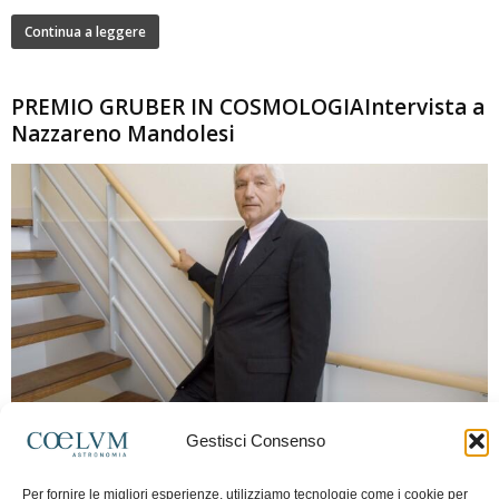
Continua a leggere
PREMIO GRUBER IN COSMOLOGIAIntervista a
Nazzareno Mandolesi
280
Gestisci Consenso
Frida Paolella
-
16 Giugno 2026
0
Intervista al professor Nazzareno Mandolesi, tra i protagonisti della cosmologia
Per fornire le migliori esperienze, utilizziamo tecnologie come i cookie per
spaziale europea e della missione Planck. Il dialogo ripercorre i principali