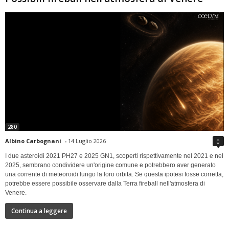
280
Albino Carbognani
-
14 Luglio 2026
0
I due asteroidi 2021 PH27 e 2025 GN1, scoperti rispettivamente nel 2021 e nel
2025, sembrano condividere un'origine comune e potrebbero aver generato
una corrente di meteoroidi lungo la loro orbita. Se questa ipotesi fosse corretta,
potrebbe essere possibile osservare dalla Terra fireball nell'atmosfera di
Venere.
Continua a leggere