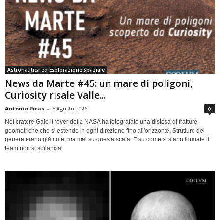
Astronautica ed Esplorazione Spaziale
News da Marte #45: un mare di poligoni,
Curiosity risale Valle...
Antonio Piras
-
5 Agosto 2026
0
Nel cratere Gale il rover della NASA ha fotografato una distesa di fratture
geometriche che si estende in ogni direzione fino all'orizzonte. Strutture del
genere erano già note, ma mai su questa scala. E su come si siano formate il
team non si sbilancia.