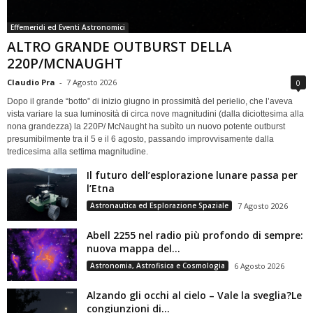
Effemeridi ed Eventi Astronomici
ALTRO GRANDE OUTBURST DELLA
220P/MCNAUGHT
Claudio Pra
-
7 Agosto 2026
0
Dopo il grande “botto” di inizio giugno in prossimità del perielio, che l’aveva
vista variare la sua luminosità di circa nove magnitudini (dalla diciottesima alla
nona grandezza) la 220P/ McNaught ha subìto un nuovo potente outburst
presumibilmente tra il 5 e il 6 agosto, passando improvvisamente dalla
tredicesima alla settima magnitudine.
Il futuro dell’esplorazione lunare passa per
l’Etna
Astronautica ed Esplorazione Spaziale
7 Agosto 2026
Abell 2255 nel radio più profondo di sempre:
nuova mappa del...
Astronomia, Astrofisica e Cosmologia
6 Agosto 2026
Alzando gli occhi al cielo – Vale la sveglia?Le
congiunzioni di...