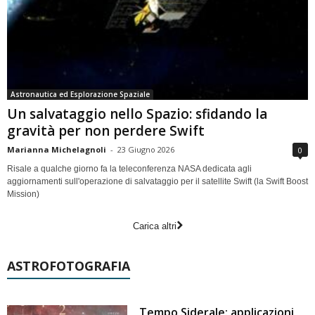
Astronautica ed Esplorazione Spaziale
Un salvataggio nello Spazio: sfidando la
gravità per non perdere Swift
Marianna Michelagnoli
-
23 Giugno 2026
0
Risale a qualche giorno fa la teleconferenza NASA dedicata agli
aggiornamenti sull'operazione di salvataggio per il satellite Swift (la Swift Boost
Mission)
Carica altri
ASTROFOTOGRAFIA
Tempo Siderale: applicazioni