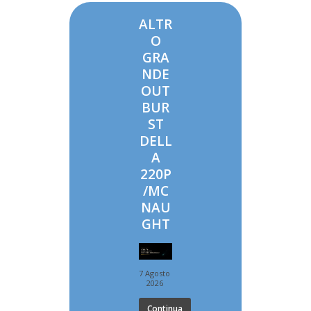
ALTR
O
GRA
NDE
OUT
BUR
ST
DELL
A
220P
/MC
NAU
GHT
7 Agosto
2026
Continua