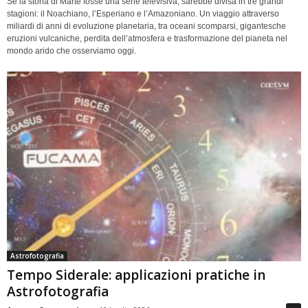
Se la storia di Marte fosse una serie televisiva, sarebbe divisa in tre grandi
stagioni: il Noachiano, l’Esperiano e l’Amazoniano. Un viaggio attraverso
miliardi di anni di evoluzione planetaria, tra oceani scomparsi, gigantesche
eruzioni vulcaniche, perdita dell’atmosfera e trasformazione del pianeta nel
mondo arido che osserviamo oggi.
Astrofotografia
Tempo Siderale: applicazioni pratiche in
Astrofotografia