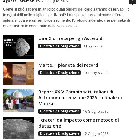
Agnese Caramanico
-
10 Luglio 2026
0
Come si può sapere in anticipo quali oggetti del cielo saranno osservabili o
fotografabili nelle migliori condizioni? La risposta passa attraverso l'ora
siderale locale e un semplice strumento, l'orologio siderale, che permette di
orientarsi tra le coordinate della volta celeste
Una Giornata per gli Asteroidi
Didattica e Divulgazione
3 Luglio 2026
Marte, il pianeta dei record
Didattica e Divulgazione
19 Giugno 2026
Report XXIV Campionati Italiani di
AstronomiaL'edizione 2026: la finale di
Monza...
Didattica e Divulgazione
16 Giugno 2026
I crateri da impatto come metodo di
datazione
Didattica e Divulgazione
12 Giugno 2026