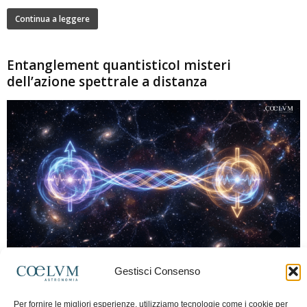
Continua a leggere
Entanglement quantisticoI misteri
dell’azione spettrale a distanza
280
Gestisci Consenso
Marco Lorrai
-
15 Giugno 2026
0
L'entanglement quantistico è uno dei fenomeni più sorprendenti della fisica
Per fornire le migliori esperienze, utilizziamo tecnologie come i cookie per
moderna: due particelle possono mostrare correlazioni che sembrano ignorare