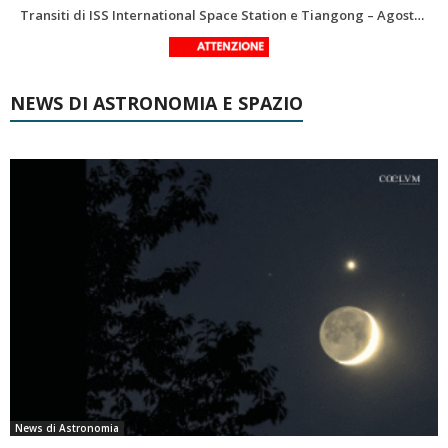
Le costellazioni di Agosto 2026: Delfino
La Luna del Mese – Agosto 2026
NEWS DI ASTRONOMIA E SPAZIO
News di Astronomia