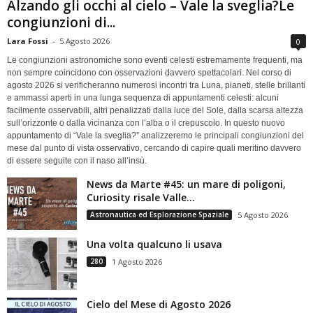
Alzando gli occhi al cielo – Vale la sveglia?Le
congiunzioni di...
Lara Fossi
-
5 Agosto 2026
0
Le congiunzioni astronomiche sono eventi celesti estremamente frequenti, ma
non sempre coincidono con osservazioni davvero spettacolari. Nel corso di
agosto 2026 si verificheranno numerosi incontri tra Luna, pianeti, stelle brillanti
e ammassi aperti in una lunga sequenza di appuntamenti celesti: alcuni
facilmente osservabili, altri penalizzati dalla luce del Sole, dalla scarsa altezza
sull’orizzonte o dalla vicinanza con l’alba o il crepuscolo. In questo nuovo
appuntamento di “Vale la sveglia?” analizzeremo le principali congiunzioni del
mese dal punto di vista osservativo, cercando di capire quali meritino davvero
di essere seguite con il naso all’insù.
News da Marte #45: un mare di poligoni,
Curiosity risale Valle...
Astronautica ed Esplorazione Spaziale
5 Agosto 2026
Una volta qualcuno li usava
280
1 Agosto 2026
Cielo del Mese di Agosto 2026