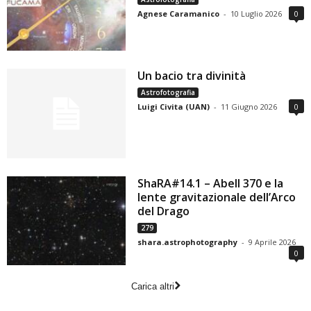
Agnese Caramanico
-
10 Luglio 2026
0
Un bacio tra divinità
Astrofotografia
Luigi Civita (UAN)
-
11 Giugno 2026
0
ShaRA#14.1 – Abell 370 e la
lente gravitazionale dell’Arco
del Drago
279
shara.astrophotography
-
9 Aprile 2026
0
Carica altri