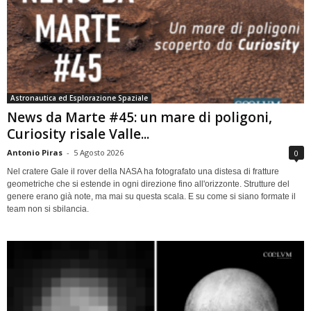
Astronautica ed Esplorazione Spaziale
News da Marte #45: un mare di poligoni,
Curiosity risale Valle...
Antonio Piras
-
5 Agosto 2026
0
Nel cratere Gale il rover della NASA ha fotografato una distesa di fratture
geometriche che si estende in ogni direzione fino all'orizzonte. Strutture del
genere erano già note, ma mai su questa scala. E su come si siano formate il
team non si sbilancia.