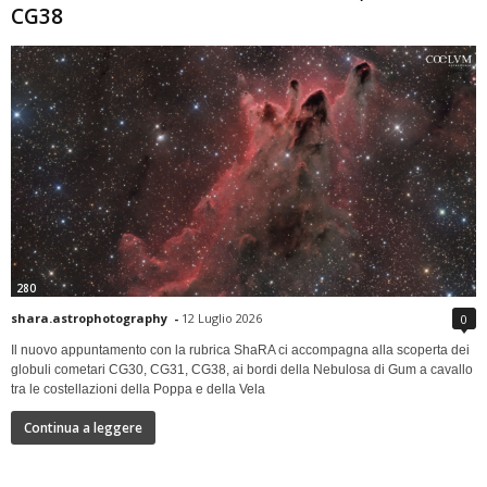
CG38
280
shara.astrophotography
-
12 Luglio 2026
0
Il nuovo appuntamento con la rubrica ShaRA ci accompagna alla scoperta dei
globuli cometari CG30, CG31, CG38, ai bordi della Nebulosa di Gum a cavallo
tra le costellazioni della Poppa e della Vela
Continua a leggere