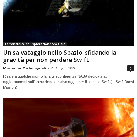
Astronautica ed Esplorazione Spaziale
Un salvataggio nello Spazio: sfidando la
gravità per non perdere Swift
Marianna Michelagnoli
-
23 Giugno 2026
0
Risale a qualche giorno fa la teleconferenza NASA dedicata agli
aggiornamenti sull'operazione di salvataggio per il satellite Swift (la Swift Boost
Mission)