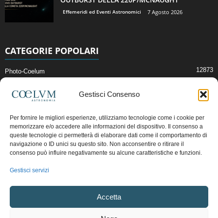
Effemeridi ed Eventi Astronomici
7 Agosto 2026
CATEGORIE POPOLARI
12873
Photo-Coelum
2914
Mostre e Incontri
Gestisci Consenso
2412
News di Astronomia
1315
Cielo del Mese
Per fornire le migliori esperienze, utilizziamo tecnologie come i cookie per
memorizzare e/o accedere alle informazioni del dispositivo. Il consenso a
365
Astronomia, Astrofisica e Cosmologia
queste tecnologie ci permetterà di elaborare dati come il comportamento di
268
navigazione o ID unici su questo sito. Non acconsentire o ritirare il
Articoli e Risorse On-Line
consenso può influire negativamente su alcune caratteristiche e funzioni.
193
Il Blog della Redazione
Gestisci servizi
Pubblicità:
ads@coelum.com
Accetta
Copyright © 1997 - 2024 vietata la riproduzione.
CF/P.IVA/VAT.C IT.01988340434