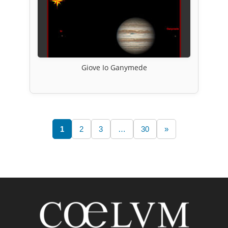
Giove Io Ganymede
1
2
3
…
30
»