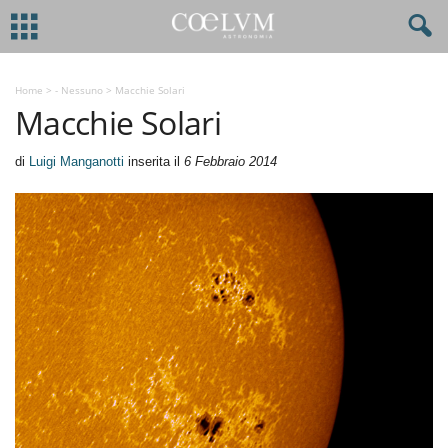
Home
>
- Nessuno
>
Macchie Solari
Macchie Solari
di
Luigi Manganotti
inserita il
6 Febbraio 2014