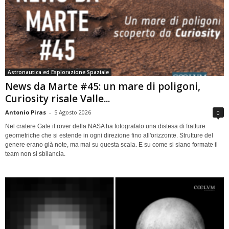
Astronautica ed Esplorazione Spaziale
News da Marte #45: un mare di poligoni,
Curiosity risale Valle...
Antonio Piras
-
5 Agosto 2026
0
Nel cratere Gale il rover della NASA ha fotografato una distesa di fratture
geometriche che si estende in ogni direzione fino all'orizzonte. Strutture del
genere erano già note, ma mai su questa scala. E su come si siano formate il
team non si sbilancia.