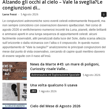
Alzando gli occhi al cielo – Vale la sveglia?Le
congiunzioni di...
Lara Fossi
-
5 Agosto 2026
0
Le congiunzioni astronomiche sono eventi celesti estremamente frequenti, ma
non sempre coincidono con osservazioni davvero spettacolari. Nel corso di
agosto 2026 si verificheranno numerosi incontri tra Luna, pianeti, stelle brillanti
e ammassi aperti in una lunga sequenza di appuntamenti celesti: alcuni
facilmente osservabili, altri penalizzati dalla luce del Sole, dalla scarsa altezza
sull’orizzonte o dalla vicinanza con l’alba o il crepuscolo. In questo nuovo
appuntamento di “Vale la sveglia?” analizzeremo le principali congiunzioni del
mese dal punto di vista osservativo, cercando di capire quali meritino davvero
di essere seguite con il naso all’insù.
News da Marte #45: un mare di poligoni,
Curiosity risale Valle...
Astronautica ed Esplorazione Spaziale
5 Agosto 2026
Una volta qualcuno li usava
280
1 Agosto 2026
Cielo del Mese di Agosto 2026