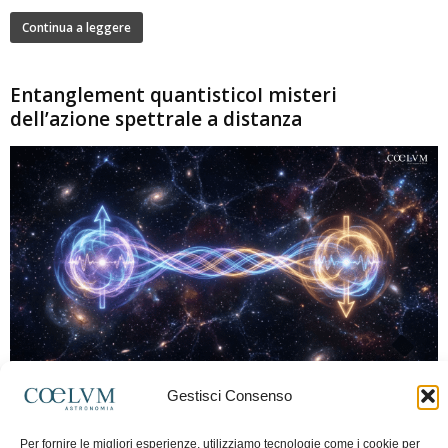
Continua a leggere
Entanglement quantisticoI misteri
dell’azione spettrale a distanza
280
Gestisci Consenso
Marco Lorrai
-
15 Giugno 2026
0
L'entanglement quantistico è uno dei fenomeni più sorprendenti della fisica
Per fornire le migliori esperienze, utilizziamo tecnologie come i cookie per
moderna: due particelle possono mostrare correlazioni che sembrano ignorare