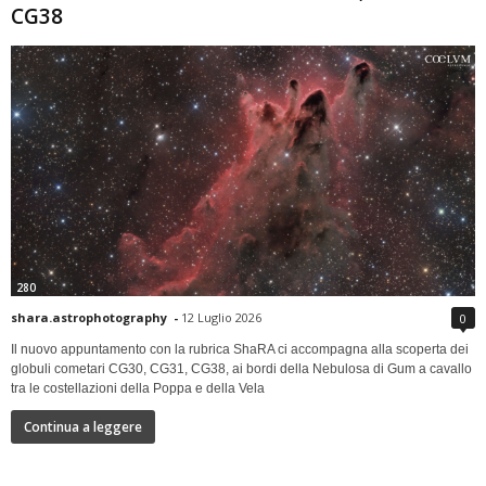
CG38
280
shara.astrophotography
-
12 Luglio 2026
0
Il nuovo appuntamento con la rubrica ShaRA ci accompagna alla scoperta dei
globuli cometari CG30, CG31, CG38, ai bordi della Nebulosa di Gum a cavallo
tra le costellazioni della Poppa e della Vela
Continua a leggere