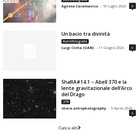
Agnese Caramanico
-
10 Luglio 2026
0
Un bacio tra divinità
Astrofotografia
Luigi Civita (UAN)
-
11 Giugno 2026
0
ShaRA#14.1 – Abell 370 e la
lente gravitazionale dell’Arco
del Drago
279
shara.astrophotography
-
9 Aprile 2026
0
Carica altri