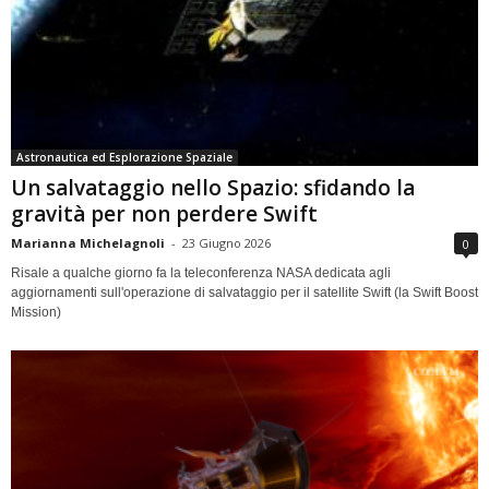
Astronautica ed Esplorazione Spaziale
Un salvataggio nello Spazio: sfidando la
gravità per non perdere Swift
Marianna Michelagnoli
-
23 Giugno 2026
0
Risale a qualche giorno fa la teleconferenza NASA dedicata agli
aggiornamenti sull'operazione di salvataggio per il satellite Swift (la Swift Boost
Mission)