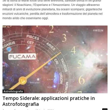
Se la storia di Marte fosse una serie televisiva, sarebbe divisa in tre grandi
stagioni: il Noachiano, l’Esperiano e l’Amazoniano. Un viaggio attraverso
miliardi di anni di evoluzione planetaria, tra oceani scomparsi, gigantesche
eruzioni vulcaniche, perdita dell’atmosfera e trasformazione del pianeta nel
mondo arido che osserviamo oggi.
Astrofotografia
Tempo Siderale: applicazioni pratiche in
Astrofotografia