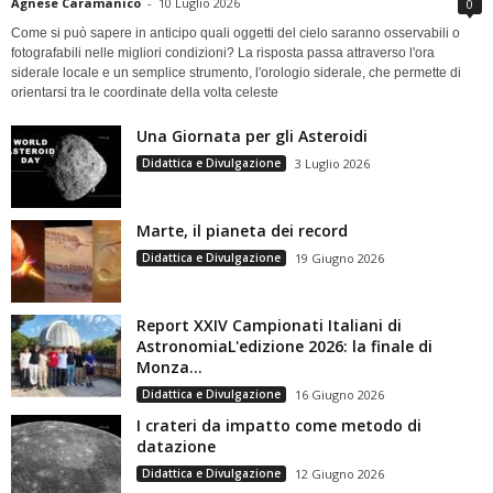
Agnese Caramanico
-
10 Luglio 2026
0
Come si può sapere in anticipo quali oggetti del cielo saranno osservabili o
fotografabili nelle migliori condizioni? La risposta passa attraverso l'ora
siderale locale e un semplice strumento, l'orologio siderale, che permette di
orientarsi tra le coordinate della volta celeste
Una Giornata per gli Asteroidi
Didattica e Divulgazione
3 Luglio 2026
Marte, il pianeta dei record
Didattica e Divulgazione
19 Giugno 2026
Report XXIV Campionati Italiani di
AstronomiaL'edizione 2026: la finale di
Monza...
Didattica e Divulgazione
16 Giugno 2026
I crateri da impatto come metodo di
datazione
Didattica e Divulgazione
12 Giugno 2026