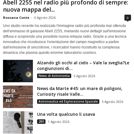
Abell 2255 nel radio più profondo di sempre:
nuova mappa del...
Rossana Conte
-
6 Agosto 2026
0
Uno studio recente ha realizzato l'immagine radio più profonda mai ottenuta
dell'ammasso di galassie Abell 2255, rivelando nuovi dettagli sull'emissione
diffusa e scoprendo una possibile nuova reliquia radio. Grazie a una tecnica
innovativa che ricostruisce l'orientazione del campo magnetico a partire
dall'emissione di sincrotrone, i ricercatori hanno ricostruito la complessa
dinamica che plasma questo enorme laboratorio cosmico.
Alzando gli occhi al cielo – Vale la sveglia?Le
congiunzioni di...
News di Astronomia
5 Agosto 2026
News da Marte #45: un mare di poligoni,
Curiosity risale Valle...
Astronautica ed Esplorazione Spaziale
5 Agosto 2026
Una volta qualcuno li usava
280
1 Agosto 2026