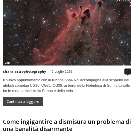
280
shara.astrophotography
-
12 Luglio 2026
0
Il nuovo appuntamento con la rubrica ShaRA ci accompagna alla scoperta dei
globuli cometari CG30, CG31, CG38, ai bordi della Nebulosa di Gum a cavallo
tra le costellazioni della Poppa e della Vela
Continua a leggere
Come ingigantire a dismisura un problema di
una banalità disarmante