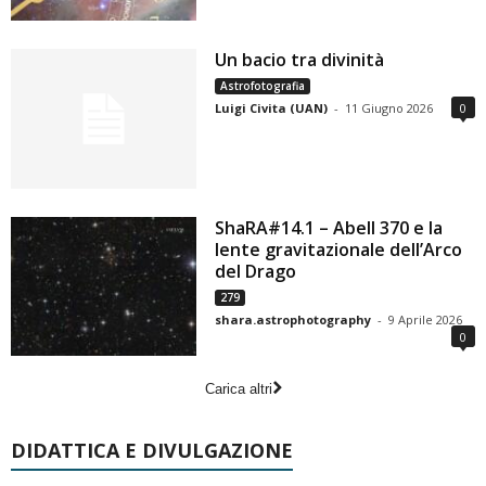
Un bacio tra divinità
Astrofotografia
Luigi Civita (UAN)
-
11 Giugno 2026
0
ShaRA#14.1 – Abell 370 e la
lente gravitazionale dell’Arco
del Drago
279
shara.astrophotography
-
9 Aprile 2026
0
Carica altri
DIDATTICA E DIVULGAZIONE