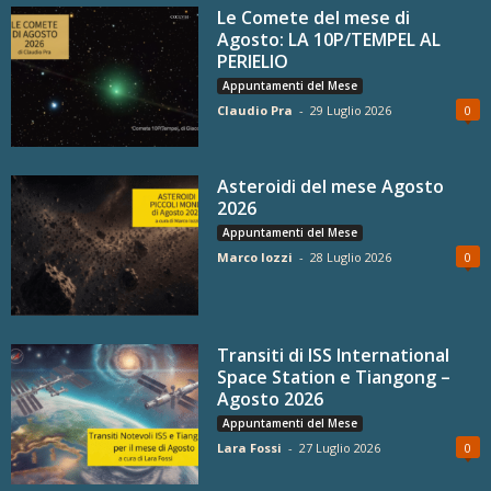
Le Comete del mese di
Agosto: LA 10P/TEMPEL AL
PERIELIO
Appuntamenti del Mese
Claudio Pra
-
29 Luglio 2026
0
Asteroidi del mese Agosto
2026
Appuntamenti del Mese
Marco Iozzi
-
28 Luglio 2026
0
Transiti di ISS International
Space Station e Tiangong –
Agosto 2026
Appuntamenti del Mese
Lara Fossi
-
27 Luglio 2026
0