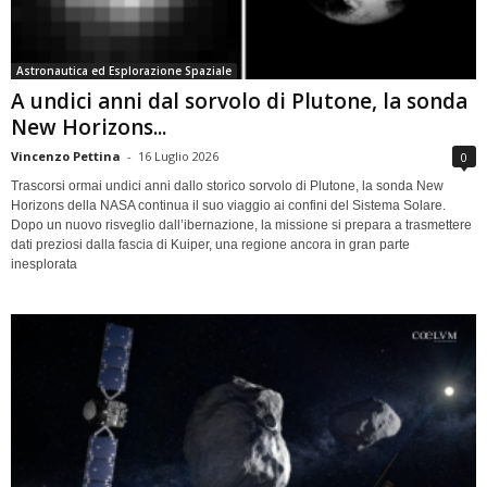
Astronautica ed Esplorazione Spaziale
A undici anni dal sorvolo di Plutone, la sonda
New Horizons...
Vincenzo Pettina
-
16 Luglio 2026
0
Trascorsi ormai undici anni dallo storico sorvolo di Plutone, la sonda New
Horizons della NASA continua il suo viaggio ai confini del Sistema Solare.
Dopo un nuovo risveglio dall’ibernazione, la missione si prepara a trasmettere
dati preziosi dalla fascia di Kuiper, una regione ancora in gran parte
inesplorata