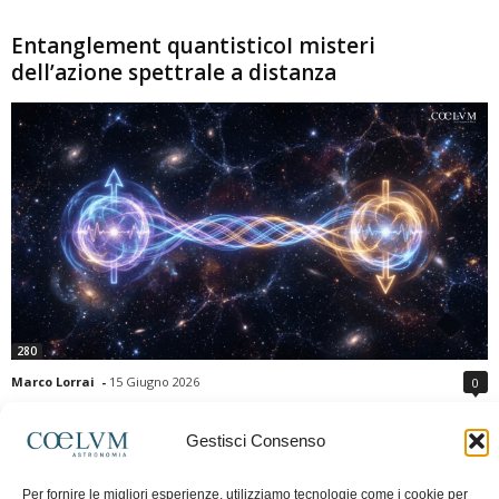
Entanglement quantisticoI misteri
dell’azione spettrale a distanza
280
Marco Lorrai
-
15 Giugno 2026
0
L'entanglement quantistico è uno dei fenomeni più sorprendenti della fisica
moderna: due particelle possono mostrare correlazioni che sembrano ignorare
Gestisci Consenso
la distanza che le separa. Gli esperimenti e i teoremi di Bell hanno escluso le
semplici spiegazioni basate su "variabili nascoste" locali, confermando le
Per fornire le migliori esperienze, utilizziamo tecnologie come i cookie per
previsioni della meccanica quantistica. Nonostante ciò, l'entanglement non