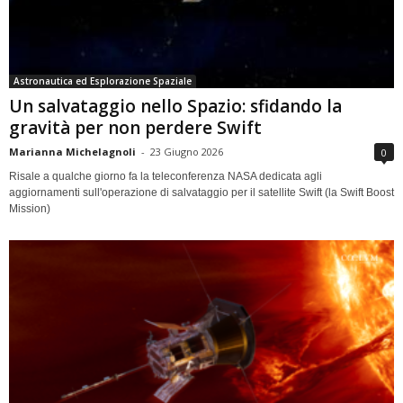
Astronautica ed Esplorazione Spaziale
Un salvataggio nello Spazio: sfidando la
gravità per non perdere Swift
Marianna Michelagnoli
-
23 Giugno 2026
0
Risale a qualche giorno fa la teleconferenza NASA dedicata agli
aggiornamenti sull'operazione di salvataggio per il satellite Swift (la Swift Boost
Mission)