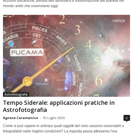
eruzioni vulcaniche, perdita dell’atmosfera e trasformazione del pianeta nel
mondo arido che osserviamo oggi.
Astrofotografia
Tempo Siderale: applicazioni pratiche in
Astrofotografia
Agnese Caramanico
-
10 Luglio 2026
0
Come si può sapere in anticipo quali oggetti del cielo saranno osservabili o
fotografabili nelle migliori condizioni? La risposta passa attraverso l'ora