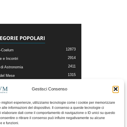
EGORIE POPOLARI
12873
-Coelum
2914
e e Incontri
2411
di Astronomia
1315
 del Mese
365
nomia, Astrofisica e Cosmologia
Gestisci Consenso
268
li e Risorse On-Line
192
og della Redazione
le migliori esperienze, utilizziamo tecnologie come i cookie per memorizzare
 alle informazioni del dispositivo. Il consenso a queste tecnologie ci
i elaborare dati come il comportamento di navigazione o ID unici su questo
consentire o ritirare il consenso può influire negativamente su alcune
he e funzioni.