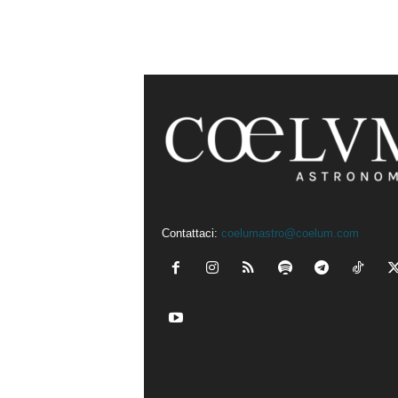
Contattaci:
coelumastro@coelum.com