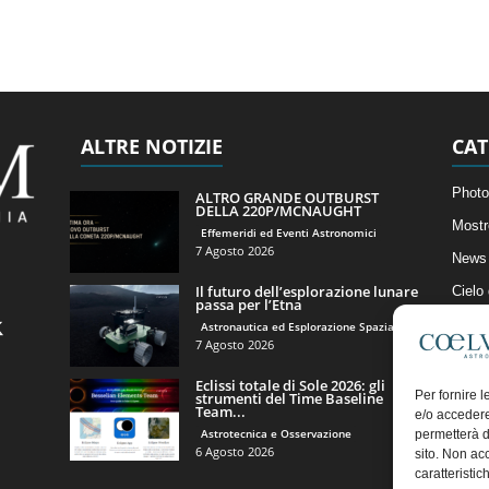
ALTRE NOTIZIE
CAT
Photo
ALTRO GRANDE OUTBURST
DELLA 220P/MCNAUGHT
Mostr
Effemeridi ed Eventi Astronomici
7 Agosto 2026
News 
Il futuro dell’esplorazione lunare
Cielo
passa per l’Etna
Astro
Astronautica ed Esplorazione Spaziale
7 Agosto 2026
Artico
Eclissi totale di Sole 2026: gli
Il Bl
Per fornire 
strumenti del Time Baseline
Team...
e/o accedere
Astrotecnica e Osservazione
permetterà d
6 Agosto 2026
sito. Non ac
caratteristic