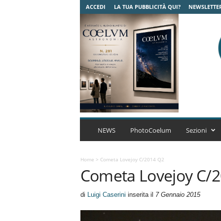
ACCEDI
LA TUA PUBBLICITÀ QUI?
NEWSLETTE
C
o
NEWS
PhotoCoelum
Sezioni
e
l
u
Home
>
Cometa Lovejoy C/2014 Q2
Cometa Lovejoy C/
m
A
s
di
Luigi Caserini
inserita il
7 Gennaio 2015
t
r
o