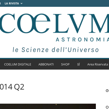
R
LA RIVISTA
COELUM DIGITALE
ABBONATI
SHOP
🛒
Area Riservata
2014 Q2