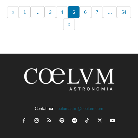
«
1
…
3
4
5
6
7
…
54
»
Contattaci:
coelumastro@coelum.com