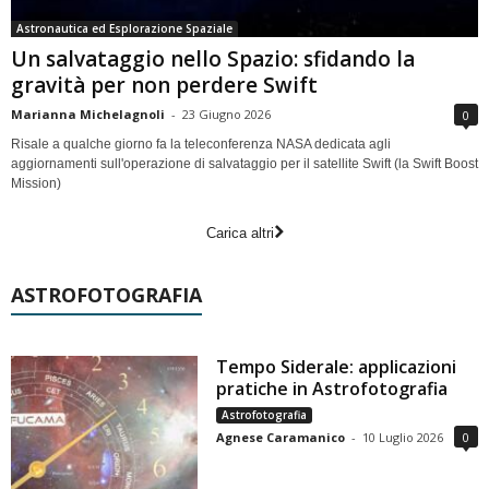
Astronautica ed Esplorazione Spaziale
Un salvataggio nello Spazio: sfidando la
gravità per non perdere Swift
Marianna Michelagnoli
-
23 Giugno 2026
0
Risale a qualche giorno fa la teleconferenza NASA dedicata agli
aggiornamenti sull'operazione di salvataggio per il satellite Swift (la Swift Boost
Mission)
Carica altri
ASTROFOTOGRAFIA
Tempo Siderale: applicazioni
pratiche in Astrofotografia
Astrofotografia
Agnese Caramanico
-
10 Luglio 2026
0