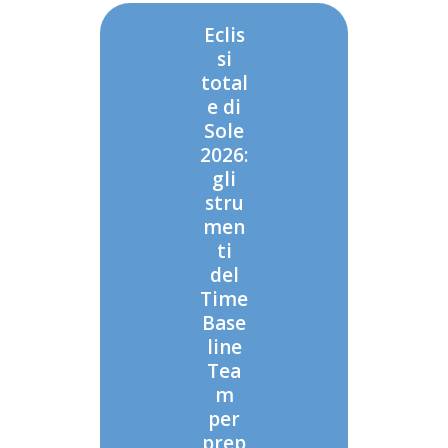
Eclis
si
total
e di
Sole
2026:
gli
stru
men
ti
del
Time
Base
line
Tea
m
per
prep