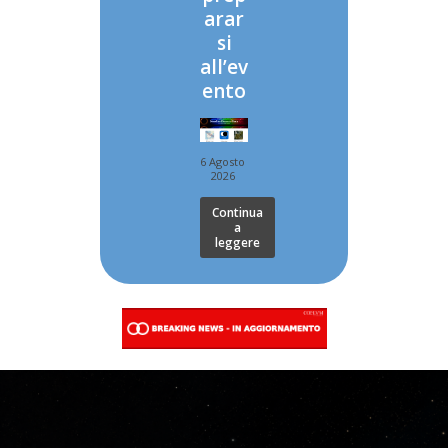
arar
si
all’ev
ento
6 Agosto
2026
Continua
a
leggere