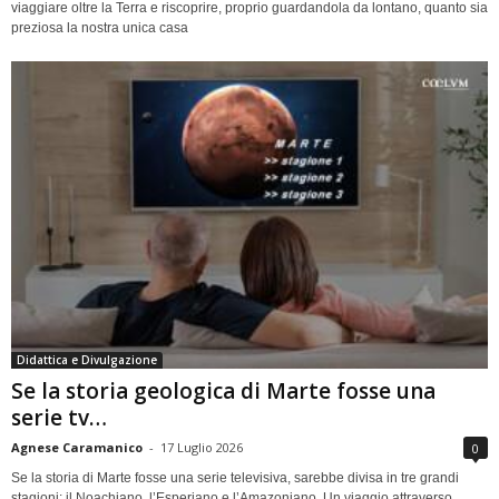
viaggiare oltre la Terra e riscoprire, proprio guardandola da lontano, quanto sia
preziosa la nostra unica casa
Didattica e Divulgazione
Se la storia geologica di Marte fosse una
serie tv…
Agnese Caramanico
-
17 Luglio 2026
0
Se la storia di Marte fosse una serie televisiva, sarebbe divisa in tre grandi
stagioni: il Noachiano, l’Esperiano e l’Amazoniano. Un viaggio attraverso