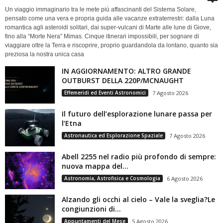
Un viaggio immaginario tra le mete più affascinanti del Sistema Solare,
pensato come una vera e propria guida alle vacanze extraterrestri: dalla Luna
romantica agli asteroidi solitari, dai super-vulcani di Marte alle lune di Giove,
fino alla “Morte Nera” Mimas. Cinque itinerari impossibili, per sognare di
viaggiare oltre la Terra e riscoprire, proprio guardandola da lontano, quanto sia
preziosa la nostra unica casa
IN AGGIORNAMENTO: ALTRO GRANDE
OUTBURST DELLA 220P/MCNAUGHT
Effemeridi ed Eventi Astronomici
7 Agosto 2026
Il futuro dell’esplorazione lunare passa per
l’Etna
Astronautica ed Esplorazione Spaziale
7 Agosto 2026
Abell 2255 nel radio più profondo di sempre:
nuova mappa del...
Astronomia, Astrofisica e Cosmologia
6 Agosto 2026
Alzando gli occhi al cielo – Vale la sveglia?Le
congiunzioni di...
Appuntamenti del Mese
5 Agosto 2026