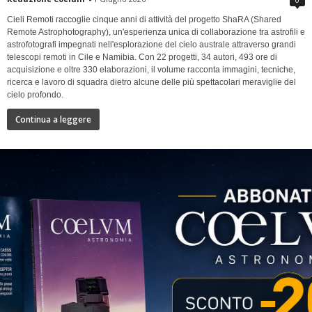
Cieli Remoti raccoglie cinque anni di attività del progetto ShaRA (Shared
Remote Astrophotography), un'esperienza unica di collaborazione tra astrofili e
astrofotografi impegnati nell'esplorazione del cielo australe attraverso grandi
telescopi remoti in Cile e Namibia. Con 22 progetti, 34 autori, 493 ore di
acquisizione e oltre 330 elaborazioni, il volume racconta immagini, tecniche,
ricerca e lavoro di squadra dietro alcune delle più spettacolari meraviglie del
cielo profondo.
Continua a leggere