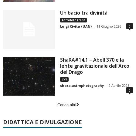
Un bacio tra divinità
Astrofotografia
Luigi Civita (UAN)
-
11 Giugno 2026
0
ShaRA#14.1 – Abell 370 e la
lente gravitazionale dell’Arco
del Drago
279
shara.astrophotography
-
9 Aprile 2026
0
Carica altri
DIDATTICA E DIVULGAZIONE