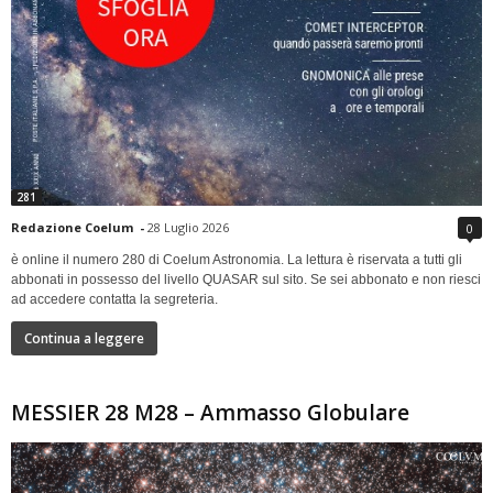
281
Redazione Coelum
-
28 Luglio 2026
0
è online il numero 280 di Coelum Astronomia. La lettura è riservata a tutti gli
abbonati in possesso del livello QUASAR sul sito. Se sei abbonato e non riesci
ad accedere contatta la segreteria.
Continua a leggere
MESSIER 28 M28 – Ammasso Globulare