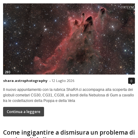
280
shara.astrophotography
-
12 Luglio 2026
0
Il nuovo appuntamento con la rubrica ShaRA ci accompagna alla scoperta dei
globuli cometari CG30, CG31, CG38, ai bordi della Nebulosa di Gum a cavallo
tra le costellazioni della Poppa e della Vela
Continua a leggere
Come ingigantire a dismisura un problema di