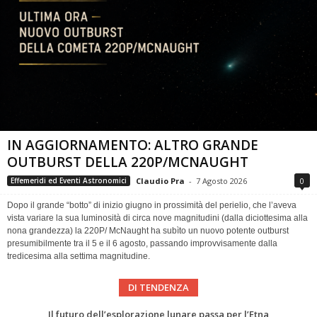
IN AGGIORNAMENTO: ALTRO GRANDE
OUTBURST DELLA 220P/MCNAUGHT
Claudio Pra
-
7 Agosto 2026
0
Effemeridi ed Eventi Astronomici
Dopo il grande “botto” di inizio giugno in prossimità del perielio, che l’aveva
vista variare la sua luminosità di circa nove magnitudini (dalla diciottesima alla
nona grandezza) la 220P/ McNaught ha subìto un nuovo potente outburst
presumibilmente tra il 5 e il 6 agosto, passando improvvisamente dalla
tredicesima alla settima magnitudine.
DI TENDENZA
Eclissi totale di Sole 2026: gli strumenti del Time Baseline Team per prepararsi all’evento