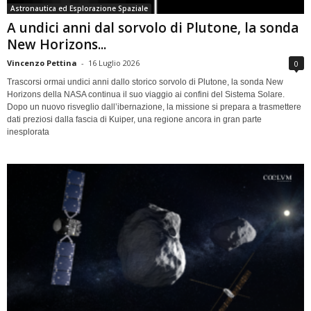
Astronautica ed Esplorazione Spaziale
A undici anni dal sorvolo di Plutone, la sonda
New Horizons...
Vincenzo Pettina
-
16 Luglio 2026
0
Trascorsi ormai undici anni dallo storico sorvolo di Plutone, la sonda New
Horizons della NASA continua il suo viaggio ai confini del Sistema Solare.
Dopo un nuovo risveglio dall’ibernazione, la missione si prepara a trasmettere
dati preziosi dalla fascia di Kuiper, una regione ancora in gran parte
inesplorata