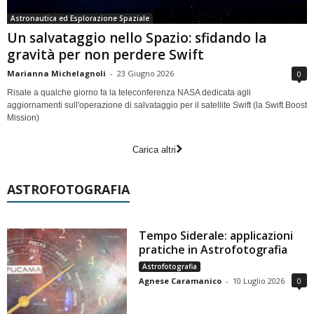
Astronautica ed Esplorazione Spaziale
Un salvataggio nello Spazio: sfidando la
gravità per non perdere Swift
Marianna Michelagnoli
-
23 Giugno 2026
0
Risale a qualche giorno fa la teleconferenza NASA dedicata agli
aggiornamenti sull'operazione di salvataggio per il satellite Swift (la Swift Boost
Mission)
Carica altri
ASTROFOTOGRAFIA
Tempo Siderale: applicazioni
pratiche in Astrofotografia
Astrofotografia
Agnese Caramanico
-
10 Luglio 2026
0