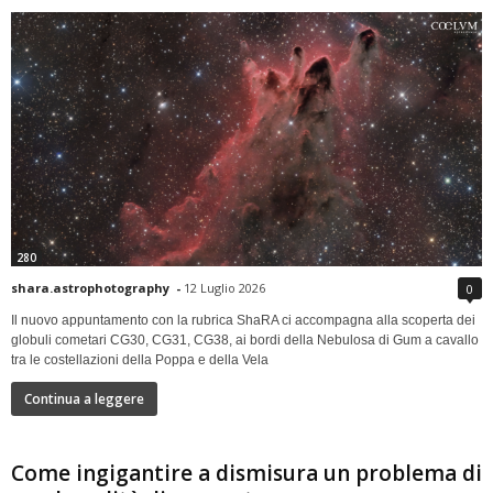
280
shara.astrophotography
-
12 Luglio 2026
0
Il nuovo appuntamento con la rubrica ShaRA ci accompagna alla scoperta dei
globuli cometari CG30, CG31, CG38, ai bordi della Nebulosa di Gum a cavallo
tra le costellazioni della Poppa e della Vela
Continua a leggere
Come ingigantire a dismisura un problema di