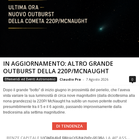
IN AGGIORNAMENTO: ALTRO GRANDE
OUTBURST DELLA 220P/MCNAUGHT
Claudio Pra
-
7 Agosto 2026
0
Effemeridi ed Eventi Astronomici
Dopo il grande “botto” di inizio giugno in prossimità del perielio, che l’aveva
vista variare la sua luminosità di circa nove magnitudini (dalla diciottesima alla
nona grandezza) la 220P/ McNaught ha subìto un nuovo potente outburst
presumibilmente tra il 5 e il 6 agosto, passando improvvisamente dalla
tredicesima alla settima magnitudine.
DI TENDENZA
SUPERNOVAE aggiornamenti del mese – Agosto 2026
Cielo del Mese di Agosto 2026