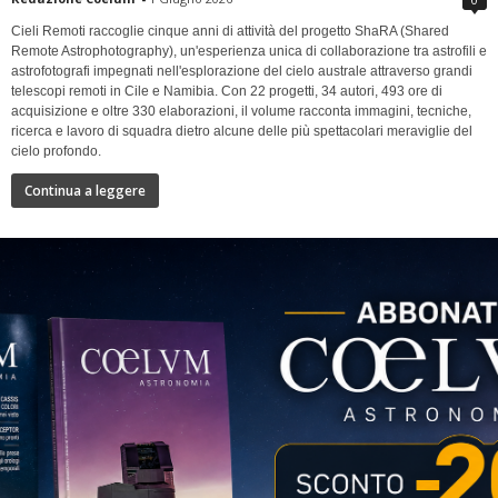
Cieli Remoti raccoglie cinque anni di attività del progetto ShaRA (Shared
Remote Astrophotography), un'esperienza unica di collaborazione tra astrofili e
astrofotografi impegnati nell'esplorazione del cielo australe attraverso grandi
telescopi remoti in Cile e Namibia. Con 22 progetti, 34 autori, 493 ore di
acquisizione e oltre 330 elaborazioni, il volume racconta immagini, tecniche,
ricerca e lavoro di squadra dietro alcune delle più spettacolari meraviglie del
cielo profondo.
Continua a leggere