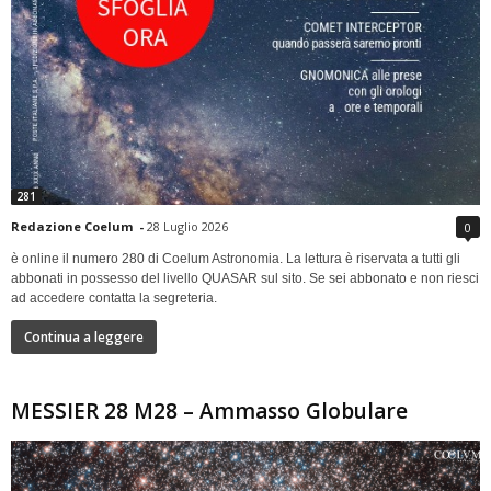
281
Redazione Coelum
-
28 Luglio 2026
0
è online il numero 280 di Coelum Astronomia. La lettura è riservata a tutti gli
abbonati in possesso del livello QUASAR sul sito. Se sei abbonato e non riesci
ad accedere contatta la segreteria.
Continua a leggere
MESSIER 28 M28 – Ammasso Globulare