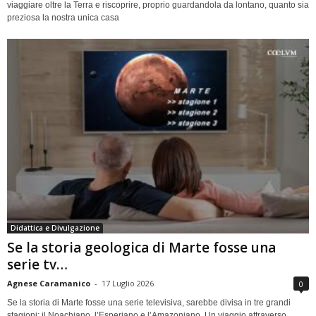
viaggiare oltre la Terra e riscoprire, proprio guardandola da lontano, quanto sia
preziosa la nostra unica casa
Didattica e Divulgazione
Se la storia geologica di Marte fosse una
serie tv…
Agnese Caramanico
-
17 Luglio 2026
0
Se la storia di Marte fosse una serie televisiva, sarebbe divisa in tre grandi
stagioni: il Noachiano, l’Esperiano e l’Amazoniano. Un viaggio attraverso