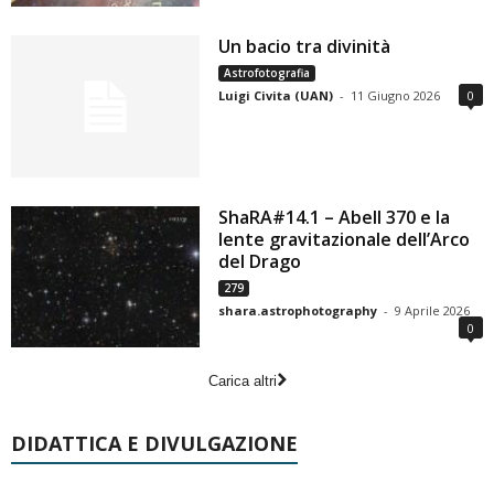
Un bacio tra divinità
Astrofotografia
Luigi Civita (UAN)
-
11 Giugno 2026
0
ShaRA#14.1 – Abell 370 e la
lente gravitazionale dell’Arco
del Drago
279
shara.astrophotography
-
9 Aprile 2026
0
Carica altri
DIDATTICA E DIVULGAZIONE