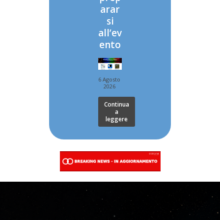
arar
si
all’ev
ento
6 Agosto
2026
Continua
a
leggere