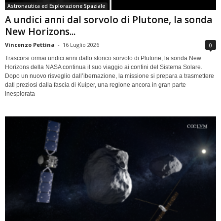
Astronautica ed Esplorazione Spaziale
A undici anni dal sorvolo di Plutone, la sonda
New Horizons...
Vincenzo Pettina
-
16 Luglio 2026
0
Trascorsi ormai undici anni dallo storico sorvolo di Plutone, la sonda New
Horizons della NASA continua il suo viaggio ai confini del Sistema Solare.
Dopo un nuovo risveglio dall’ibernazione, la missione si prepara a trasmettere
dati preziosi dalla fascia di Kuiper, una regione ancora in gran parte
inesplorata