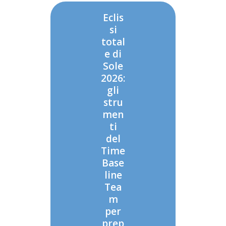
Eclis
si
total
e di
Sole
2026:
gli
stru
men
ti
del
Time
Base
line
Tea
m
per
prep