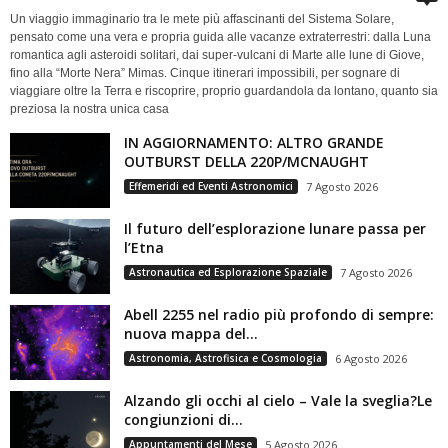
Un viaggio immaginario tra le mete più affascinanti del Sistema Solare,
pensato come una vera e propria guida alle vacanze extraterrestri: dalla Luna
romantica agli asteroidi solitari, dai super-vulcani di Marte alle lune di Giove,
fino alla “Morte Nera” Mimas. Cinque itinerari impossibili, per sognare di
viaggiare oltre la Terra e riscoprire, proprio guardandola da lontano, quanto sia
preziosa la nostra unica casa
IN AGGIORNAMENTO: ALTRO GRANDE
OUTBURST DELLA 220P/MCNAUGHT
Effemeridi ed Eventi Astronomici
7 Agosto 2026
Il futuro dell’esplorazione lunare passa per
l’Etna
Astronautica ed Esplorazione Spaziale
7 Agosto 2026
Abell 2255 nel radio più profondo di sempre:
nuova mappa del...
Astronomia, Astrofisica e Cosmologia
6 Agosto 2026
Alzando gli occhi al cielo – Vale la sveglia?Le
congiunzioni di...
Appuntamenti del Mese
5 Agosto 2026