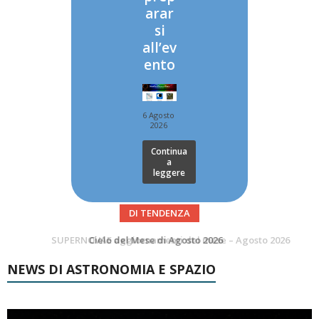
arar
si
all’ev
ento
6 Agosto
2026
Continua
a
leggere
DI TENDENZA
SUPERNOVAE aggiornamenti del mese – Agosto 2026
Le Comete del mese di Agosto: LA 10P/TEMPEL AL PERIELIO
NEWS DI ASTRONOMIA E SPAZIO