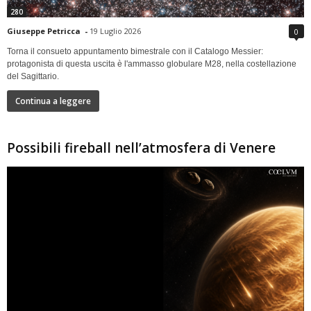
280
Giuseppe Petricca
-
19 Luglio 2026
0
Torna il consueto appuntamento bimestrale con il Catalogo Messier:
protagonista di questa uscita è l'ammasso globulare M28, nella costellazione
del Sagittario.
Continua a leggere
Possibili fireball nell’atmosfera di Venere