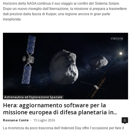
Horizons della NASA continua il suo viaggio ai confini del Sistema Solare.
Dopo un nuovo risveglio dall’ibernazione, la missione si prepara a trasmettere
dati preziosi dalla fascia di Kuiper, una regione ancora in gran parte
inesplorata
Astronautica ed Esplorazione Spaziale
Hera: aggiornamento software per la
missione europea di difesa planetaria in...
Rossana Conte
-
15 Luglio 2026
0
La ricorrenza da poco trascorsa dell’Asteroid Day offre l’occasione per fare il