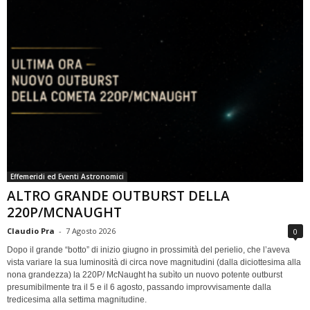
Effemeridi ed Eventi Astronomici
ALTRO GRANDE OUTBURST DELLA
220P/MCNAUGHT
Claudio Pra
-
7 Agosto 2026
0
Dopo il grande “botto” di inizio giugno in prossimità del perielio, che l’aveva
vista variare la sua luminosità di circa nove magnitudini (dalla diciottesima alla
nona grandezza) la 220P/ McNaught ha subìto un nuovo potente outburst
presumibilmente tra il 5 e il 6 agosto, passando improvvisamente dalla
tredicesima alla settima magnitudine.