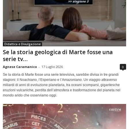
Didattica e Divulgazione
Se la storia geologica di Marte fosse una
serie tv…
Agnese Caramanico
-
17 Luglio 2026
0
Se la storia di Marte fosse una serie televisiva, sarebbe divisa in tre grandi
stagioni: il Noachiano, l’Esperiano e l’Amazoniano. Un viaggio attraverso
miliardi di anni di evoluzione planetaria, tra oceani scomparsi, gigantesche
eruzioni vulcaniche, perdita dell’atmosfera e trasformazione del pianeta nel
mondo arido che osserviamo oggi.