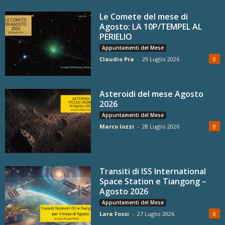
Le Comete del mese di
Agosto: LA 10P/TEMPEL AL
PERIELIO
Appuntamenti del Mese
Claudio Pra
-
29 Luglio 2026
0
Asteroidi del mese Agosto
2026
Appuntamenti del Mese
Marco Iozzi
-
28 Luglio 2026
0
Transiti di ISS International
Space Station e Tiangong –
Agosto 2026
Appuntamenti del Mese
Lara Fossi
-
27 Luglio 2026
0