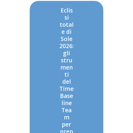
Eclis
si
total
e di
Sole
2026:
gli
stru
men
ti
del
Time
Base
line
Tea
m
per
prep