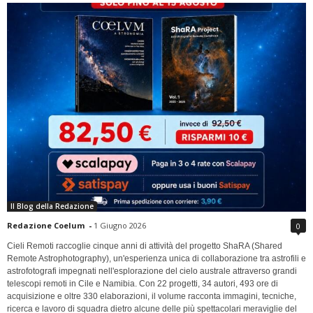
Il Blog della Redazione
Redazione Coelum
-
1 Giugno 2026
0
Cieli Remoti raccoglie cinque anni di attività del progetto ShaRA (Shared
Remote Astrophotography), un'esperienza unica di collaborazione tra astrofili e
astrofotografi impegnati nell'esplorazione del cielo australe attraverso grandi
telescopi remoti in Cile e Namibia. Con 22 progetti, 34 autori, 493 ore di
acquisizione e oltre 330 elaborazioni, il volume racconta immagini, tecniche,
ricerca e lavoro di squadra dietro alcune delle più spettacolari meraviglie del