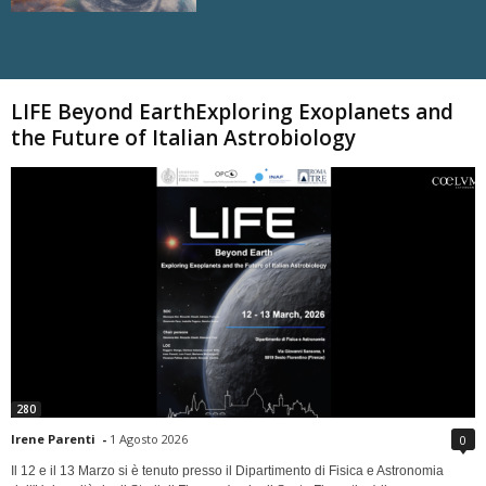
Carica altri
LIFE Beyond EarthExploring Exoplanets and
the Future of Italian Astrobiology
280
Irene Parenti
-
1 Agosto 2026
0
Il 12 e il 13 Marzo si è tenuto presso il Dipartimento di Fisica e Astronomia