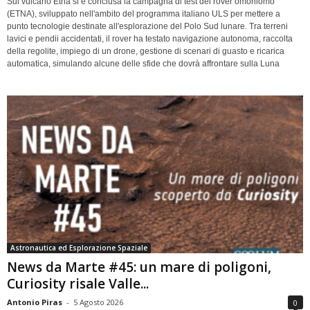
Sul vulcano Etna si è conclusa la campagna di test del rover omoniomo
(ETNA), sviluppato nell'ambito del programma italiano ULS per mettere a
punto tecnologie destinate all'esplorazione del Polo Sud lunare. Tra terreni
lavici e pendii accidentati, il rover ha testato navigazione autonoma, raccolta
della regolite, impiego di un drone, gestione di scenari di guasto e ricarica
automatica, simulando alcune delle sfide che dovrà affrontare sulla Luna
Astronautica ed Esplorazione Spaziale
News da Marte #45: un mare di poligoni,
Curiosity risale Valle...
Antonio Piras
-
5 Agosto 2026
0