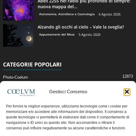
Abell 2255 nel radio più profondo di sempre:
nuova mappa del...
Astronomia, Astrofisica e Cosmologia
6 Agosto 2026
Alzando gli occhi al cielo – Vale la sveglia?
Appuntamenti del Mese
5 Agosto 2026
CATEGORIE POPOLARI
12873
Photo-Coelum
2914
Mostre e Incontri
Gestisci Consenso
2409
News di Astronomia
1315
Cielo del Mese
Per fornire le migliori esperienze, utilizziamo tecnologie come i cookie per
memorizzare e/o accedere alle informazioni del dispositivo. Il consenso a
365
Astronomia, Astrofisica e Cosmologia
queste tecnologie ci permetterà di elaborare dati come il comportamento di
268
Articoli e Risorse On-Line
navigazione o ID unici su questo sito. Non acconsentire o ritirare il
consenso può influire negativamente su alcune caratteristiche e funzioni.
192
Il Blog della Redazione