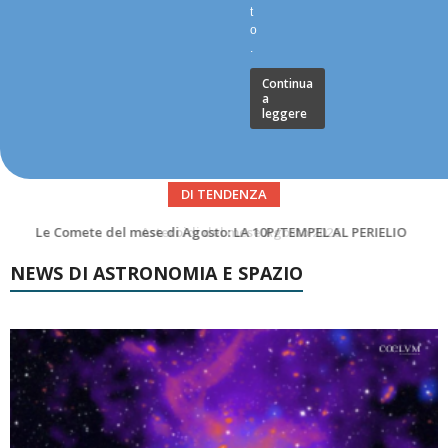
t
o
.
Continua
a
leggere
DI TENDENZA
Asteroidi del mese Agosto 2026
NEWS DI ASTRONOMIA E SPAZIO