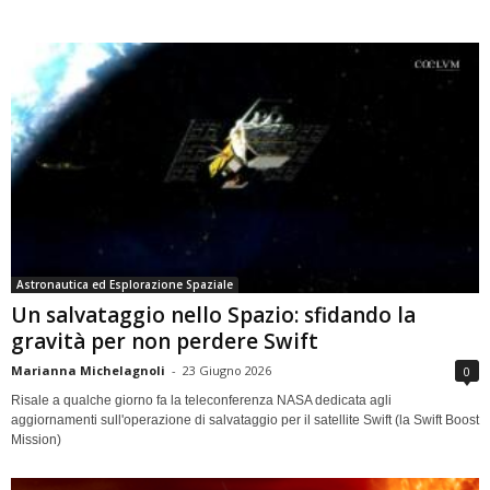
Astronautica ed Esplorazione Spaziale
Un salvataggio nello Spazio: sfidando la
gravità per non perdere Swift
Marianna Michelagnoli
-
23 Giugno 2026
0
Risale a qualche giorno fa la teleconferenza NASA dedicata agli
aggiornamenti sull'operazione di salvataggio per il satellite Swift (la Swift Boost
Mission)