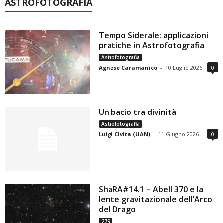
ASTROFOTOGRAFIA
Tempo Siderale: applicazioni
pratiche in Astrofotografia
Astrofotografia
Agnese Caramanico
-
10 Luglio 2026
0
Un bacio tra divinità
Astrofotografia
Luigi Civita (UAN)
-
11 Giugno 2026
0
ShaRA#14.1 – Abell 370 e la
lente gravitazionale dell’Arco
del Drago
279