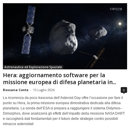
Astronautica ed Esplorazione Spaziale
Hera: aggiornamento software per la
missione europea di difesa planetaria in...
Rossana Conte
-
15 Luglio 2026
0
La ricorrenza da poco trascorsa dell’Asteroid Day offre l’occasione per fare il
punto su Hera, la prima missione europea dimostrativa dedicata alla difesa
planetaria. La sonda dell’ESA si prepara a raggiungere il sistema Didymos–
Dimorphos, dove analizzerà gli effetti dell’impatto della missione NASA DART
e raccoglierà dati fondamentali per il futuro delle strategie contro possibili
minacce asteroidali