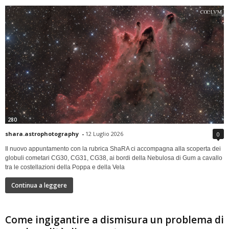
280
shara.astrophotography
-
12 Luglio 2026
0
Il nuovo appuntamento con la rubrica ShaRA ci accompagna alla scoperta dei
globuli cometari CG30, CG31, CG38, ai bordi della Nebulosa di Gum a cavallo
tra le costellazioni della Poppa e della Vela
Continua a leggere
Come ingigantire a dismisura un problema di