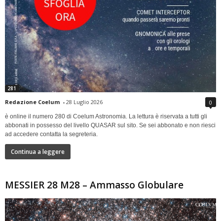
281
Redazione Coelum
-
28 Luglio 2026
0
è online il numero 280 di Coelum Astronomia. La lettura è riservata a tutti gli
abbonati in possesso del livello QUASAR sul sito. Se sei abbonato e non riesci
ad accedere contatta la segreteria.
Continua a leggere
MESSIER 28 M28 – Ammasso Globulare