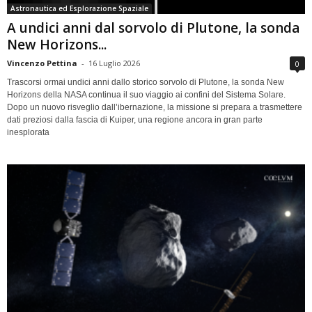
Astronautica ed Esplorazione Spaziale
A undici anni dal sorvolo di Plutone, la sonda
New Horizons...
Vincenzo Pettina
-
16 Luglio 2026
0
Trascorsi ormai undici anni dallo storico sorvolo di Plutone, la sonda New
Horizons della NASA continua il suo viaggio ai confini del Sistema Solare.
Dopo un nuovo risveglio dall’ibernazione, la missione si prepara a trasmettere
dati preziosi dalla fascia di Kuiper, una regione ancora in gran parte
inesplorata