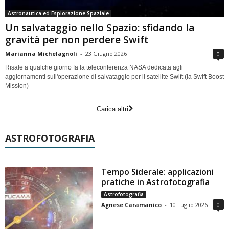
Astronautica ed Esplorazione Spaziale
Un salvataggio nello Spazio: sfidando la
gravità per non perdere Swift
Marianna Michelagnoli
-
23 Giugno 2026
0
Risale a qualche giorno fa la teleconferenza NASA dedicata agli
aggiornamenti sull'operazione di salvataggio per il satellite Swift (la Swift Boost
Mission)
Carica altri
ASTROFOTOGRAFIA
Tempo Siderale: applicazioni
pratiche in Astrofotografia
Astrofotografia
Agnese Caramanico
-
10 Luglio 2026
0