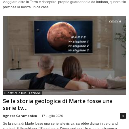
viaggiare oltre la Terra e riscoprire, proprio guardandola da lontano, quanto sia
preziosa la nostra unica casa
Didattica e Divulgazione
Se la storia geologica di Marte fosse una
serie tv…
Agnese Caramanico
-
17 Luglio 2026
0
Se la storia di Marte fosse una serie televisiva, sarebbe divisa in tre grandi
stagioni: il Noachiano, l’Esperiano e l’Amazoniano. Un viaggio attraverso