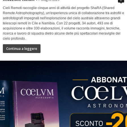
Cieli Remoti raccoglie cinque anni di attività del progetto ShaRA (Shared
Remote Astrophotography), un'esperienza unica di collaborazione tra astrofili e
astrofotografi impegnati nell'esplorazione del cielo australe attraverso grandi
telescopi remoti in Cile e Namibia. Con 22 progetti, 34 autori, 493 ore di
acquisizione e oltre 330 elaborazioni, il volume racconta immagini, tecniche,
ricerca e lavoro di squadra dietro alcune delle più spettacolari meraviglie del
cielo profondo.
Continua a leggere