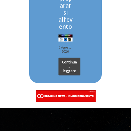
arar
si
all’ev
ento
6 Agosto
2026
Continua
a
leggere