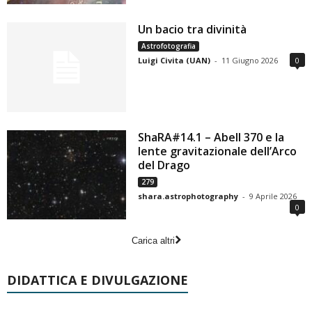
Un bacio tra divinità
Astrofotografia
Luigi Civita (UAN)
-
11 Giugno 2026
0
ShaRA#14.1 – Abell 370 e la
lente gravitazionale dell’Arco
del Drago
279
shara.astrophotography
-
9 Aprile 2026
0
Carica altri
DIDATTICA E DIVULGAZIONE