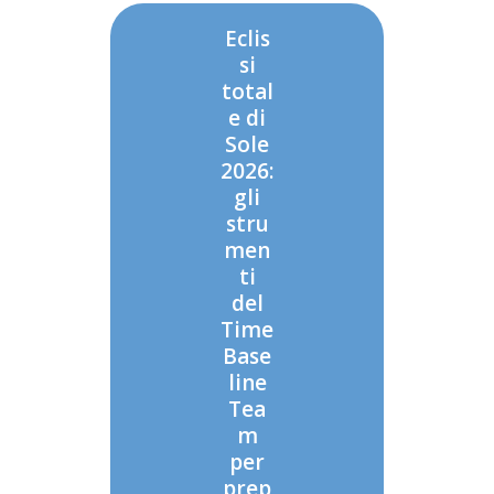
Eclis
si
total
e di
Sole
2026:
gli
stru
men
ti
del
Time
Base
line
Tea
m
per
prep