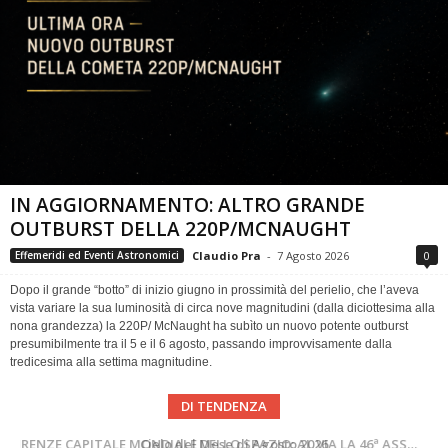
IN AGGIORNAMENTO: ALTRO GRANDE
OUTBURST DELLA 220P/MCNAUGHT
Claudio Pra
-
7 Agosto 2026
0
Effemeridi ed Eventi Astronomici
Dopo il grande “botto” di inizio giugno in prossimità del perielio, che l’aveva
vista variare la sua luminosità di circa nove magnitudini (dalla diciottesima alla
nona grandezza) la 220P/ McNaught ha subìto un nuovo potente outburst
presumibilmente tra il 5 e il 6 agosto, passando improvvisamente dalla
tredicesima alla settima magnitudine.
DI TENDENZA
SUPERNOVAE aggiornamenti del mese – Agosto 2026
Cielo del Mese di Agosto 2026