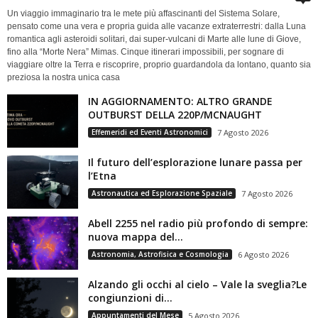
Un viaggio immaginario tra le mete più affascinanti del Sistema Solare,
pensato come una vera e propria guida alle vacanze extraterrestri: dalla Luna
romantica agli asteroidi solitari, dai super-vulcani di Marte alle lune di Giove,
fino alla “Morte Nera” Mimas. Cinque itinerari impossibili, per sognare di
viaggiare oltre la Terra e riscoprire, proprio guardandola da lontano, quanto sia
preziosa la nostra unica casa
IN AGGIORNAMENTO: ALTRO GRANDE
OUTBURST DELLA 220P/MCNAUGHT
Effemeridi ed Eventi Astronomici
7 Agosto 2026
Il futuro dell’esplorazione lunare passa per
l’Etna
Astronautica ed Esplorazione Spaziale
7 Agosto 2026
Abell 2255 nel radio più profondo di sempre:
nuova mappa del...
Astronomia, Astrofisica e Cosmologia
6 Agosto 2026
Alzando gli occhi al cielo – Vale la sveglia?Le
congiunzioni di...
Appuntamenti del Mese
5 Agosto 2026