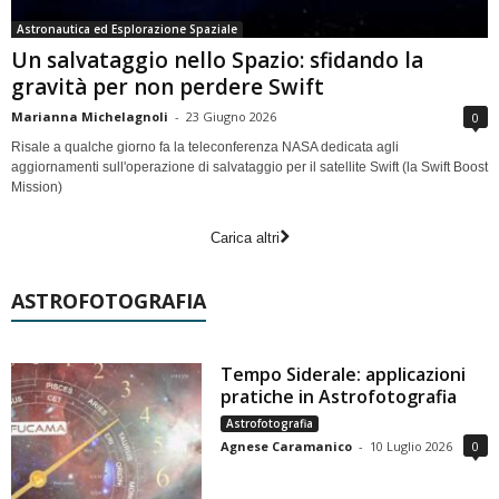
Astronautica ed Esplorazione Spaziale
Un salvataggio nello Spazio: sfidando la
gravità per non perdere Swift
Marianna Michelagnoli
-
23 Giugno 2026
0
Risale a qualche giorno fa la teleconferenza NASA dedicata agli
aggiornamenti sull'operazione di salvataggio per il satellite Swift (la Swift Boost
Mission)
Carica altri
ASTROFOTOGRAFIA
Tempo Siderale: applicazioni
pratiche in Astrofotografia
Astrofotografia
Agnese Caramanico
-
10 Luglio 2026
0