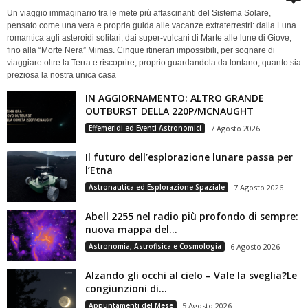
Un viaggio immaginario tra le mete più affascinanti del Sistema Solare,
pensato come una vera e propria guida alle vacanze extraterrestri: dalla Luna
romantica agli asteroidi solitari, dai super-vulcani di Marte alle lune di Giove,
fino alla “Morte Nera” Mimas. Cinque itinerari impossibili, per sognare di
viaggiare oltre la Terra e riscoprire, proprio guardandola da lontano, quanto sia
preziosa la nostra unica casa
IN AGGIORNAMENTO: ALTRO GRANDE
OUTBURST DELLA 220P/MCNAUGHT
Effemeridi ed Eventi Astronomici
7 Agosto 2026
Il futuro dell’esplorazione lunare passa per
l’Etna
Astronautica ed Esplorazione Spaziale
7 Agosto 2026
Abell 2255 nel radio più profondo di sempre:
nuova mappa del...
Astronomia, Astrofisica e Cosmologia
6 Agosto 2026
Alzando gli occhi al cielo – Vale la sveglia?Le
congiunzioni di...
Appuntamenti del Mese
5 Agosto 2026