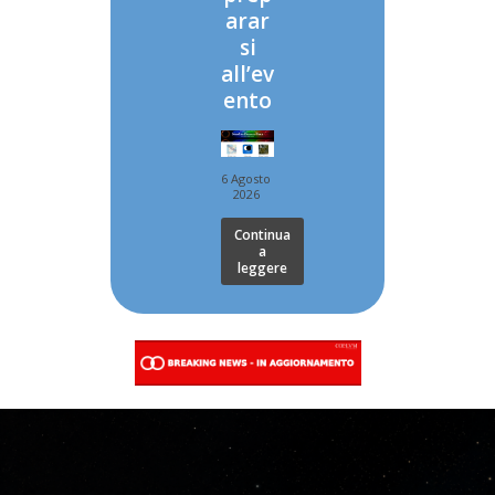
arar
si
all’ev
ento
6 Agosto
2026
Continua
a
leggere