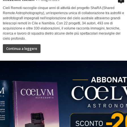
Cieli Remoti raccoglie cinque anni di attività del progetto ShaRA (Shared
Remote Astrophotography), un'esperienza unica di collaborazione tra astrofili e
astrofotografi impegnati nell'esplorazione del cielo australe attraverso grandi
telescopi remoti in Cile e Namibia. Con 22 progetti, 34 autori, 493 ore di
acquisizione e oltre 330 elaborazioni, il volume racconta immagini, tecniche,
ricerca e lavoro di squadra dietro alcune delle più spettacolari meraviglie del
cielo profondo.
Continua a leggere