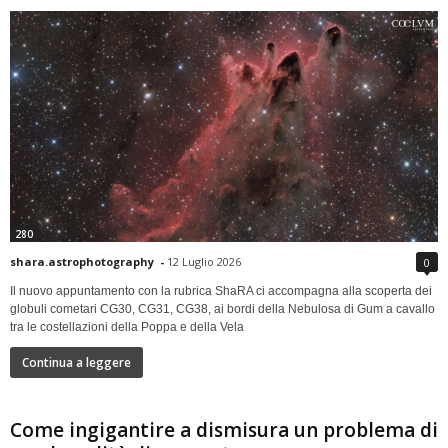
280
shara.astrophotography
-
12 Luglio 2026
0
Il nuovo appuntamento con la rubrica ShaRA ci accompagna alla scoperta dei
globuli cometari CG30, CG31, CG38, ai bordi della Nebulosa di Gum a cavallo
tra le costellazioni della Poppa e della Vela
Continua a leggere
Come ingigantire a dismisura un problema di