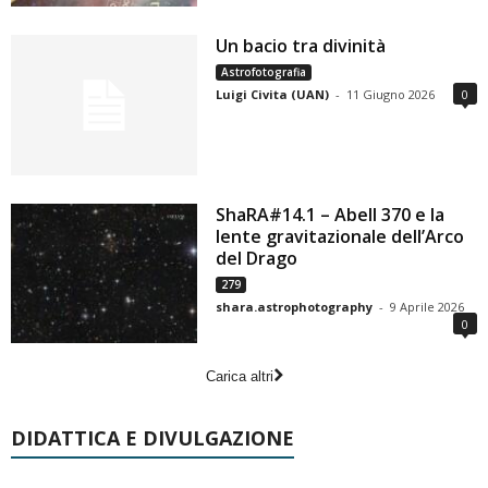
Un bacio tra divinità
Astrofotografia
Luigi Civita (UAN)
-
11 Giugno 2026
0
ShaRA#14.1 – Abell 370 e la
lente gravitazionale dell’Arco
del Drago
279
shara.astrophotography
-
9 Aprile 2026
0
Carica altri
DIDATTICA E DIVULGAZIONE