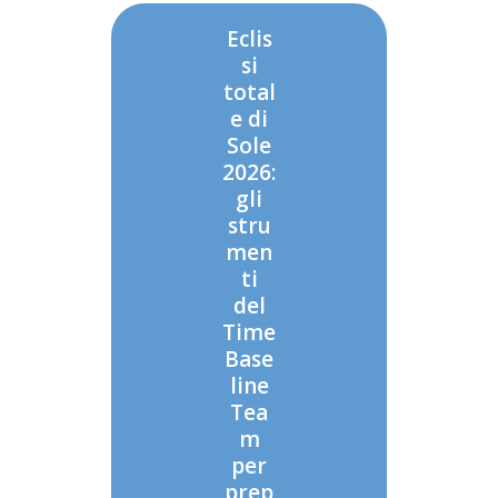
Eclis
si
total
e di
Sole
2026:
gli
stru
men
ti
del
Time
Base
line
Tea
m
per
prep