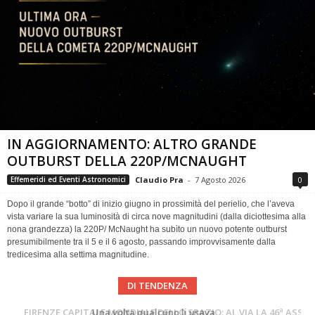
IN AGGIORNAMENTO: ALTRO GRANDE
OUTBURST DELLA 220P/MCNAUGHT
Claudio Pra
-
7 Agosto 2026
0
Effemeridi ed Eventi Astronomici
Dopo il grande “botto” di inizio giugno in prossimità del perielio, che l’aveva
vista variare la sua luminosità di circa nove magnitudini (dalla diciottesima alla
nona grandezza) la 220P/ McNaught ha subìto un nuovo potente outburst
presumibilmente tra il 5 e il 6 agosto, passando improvvisamente dalla
tredicesima alla settima magnitudine.
DI TENDENZA
Cielo del Mese di Agosto 2026
FIRENZE CAPITALE MONDIALE DELLO SPAZIO: AL VIA LA 46ª ASSEMBLEA SCIENTIFICA DEL COSPAR