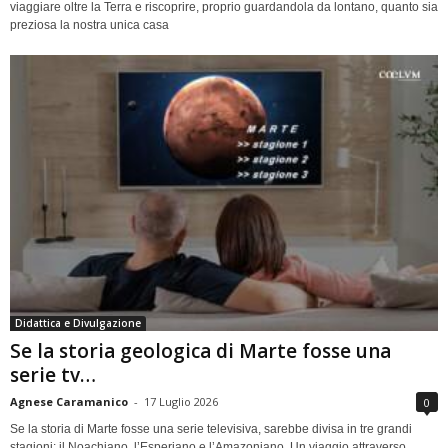
viaggiare oltre la Terra e riscoprire, proprio guardandola da lontano, quanto sia
preziosa la nostra unica casa
Didattica e Divulgazione
Se la storia geologica di Marte fosse una
serie tv…
Agnese Caramanico
-
17 Luglio 2026
0
Se la storia di Marte fosse una serie televisiva, sarebbe divisa in tre grandi
stagioni: il Noachiano, l’Esperiano e l’Amazoniano. Un viaggio attraverso