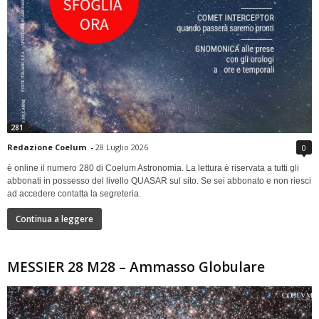
281
Redazione Coelum
-
28 Luglio 2026
0
è online il numero 280 di Coelum Astronomia. La lettura è riservata a tutti gli
abbonati in possesso del livello QUASAR sul sito. Se sei abbonato e non riesci
ad accedere contatta la segreteria.
Continua a leggere
MESSIER 28 M28 – Ammasso Globulare