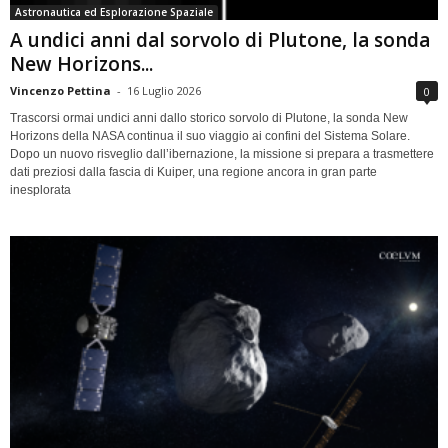
Astronautica ed Esplorazione Spaziale
A undici anni dal sorvolo di Plutone, la sonda
New Horizons...
Vincenzo Pettina
-
16 Luglio 2026
0
Trascorsi ormai undici anni dallo storico sorvolo di Plutone, la sonda New
Horizons della NASA continua il suo viaggio ai confini del Sistema Solare.
Dopo un nuovo risveglio dall’ibernazione, la missione si prepara a trasmettere
dati preziosi dalla fascia di Kuiper, una regione ancora in gran parte
inesplorata