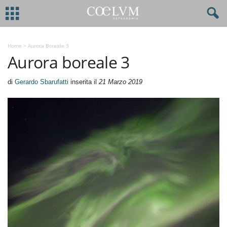
Home
>
Aurora Boreale 3
Aurora boreale 3
di
Gerardo Sbarufatti
inserita il
21 Marzo 2019