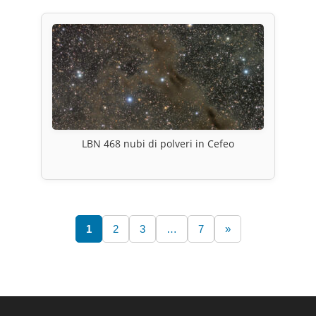
LBN 468 nubi di polveri in Cefeo
1
2
3
…
7
»